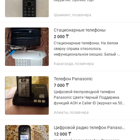
окуратно. Срочно торг
Шымкент, позавчера
Стационарные телефоны
2 000 ₸
Стационарные телефоны. На белом
сверху справа откололось
нефункциональное окошко. Белый -
2000 тг. Чёрный - 4000 тг. Находится в
Караганда, позавчера
городе.
Телефон Panasonic
7 000 ₸
Цифровой беспроводной телефон
Panasonic Цвете Черный Поддержка
функций АОН и Caller ID (журнал на 50
номеров) Цветной ЖК-дисплей на
Алматы, позавчера
трубке с подсветкой.
Цифровой радио телефон Panasonic
12 000 ₸