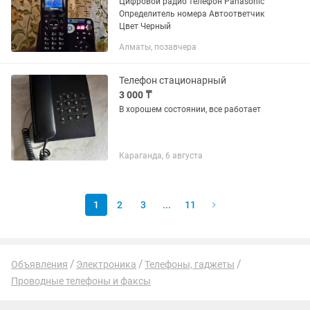
Цифровой радио телефон Panasonic
Определитель номера Автоответчик
Цвет Черный
Алматы, позавчера
Телефон стационарный
3 000 ₸
В хорошем состоянии, все работает
Караганда, 6 августа
1
2
3
...
11
Объявления
Электроника
Телефоны, гаджеты
Проводные телефоны и факсы