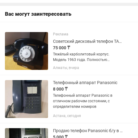
Вас могут заинтересовать
Реклама
Советский дисковый телефон ТАН-6 1963 года
75 000 ₸
Тяжёлый карболитовый корпус.
Модель 1963 года. Полностью
рабочий. Угольный микрофон заменён
Алматы, вчера
на совместимый электретный.
Дисковый набор работает. SIP-адаптер
Grandstream HT802 конвертирует
Телефонный аппарат Panasonic
импульсный...
8 000 ₸
Телефонный аппарат Panasonic в
отличном рабочем состоянии, с
определителем номеров
Астана, сегодня
Продаю телефон Panasonic б/у в отл.сост.
5 000 ₸