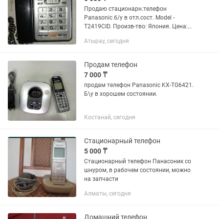
Продаю стационарн.телефон
Panasonic б/у в отл.сост. Model -
T2419CID. Произв-тво: Япония. Цена:
5000тг. Возможен торг.
Атырау, сегодня
Продам телефон
7 000 ₸
продам телефон Panasonic KX-TG6421.
Б\у в хорошем состоянии.
Костанай, сегодня
Стационарный телефон
5 000 ₸
Стационарный телефон Панасоник со
шнуром, в рабочем состоянии, можно
на запчасти
Алматы, сегодня
Домашний телефон