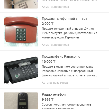
набор. Возможность крепления на
Алматы, позавчера
стену. Возможно доставка если в черте
города и заберете все три...
Продам телефонный аппарат
2 000 ₸
Продам телефонный аппарат Дуплет
1997г выпуска , рабочий, изготовлен из
комплектующих Германии
Алматы, позавчера
Продам факс Panasonic
10 000 ₸
Продам в отличном состоянии факс
Panasonic Описание Универсальный
факсимильный аппарат с печатью на
термобумаге, российским АОН и Caller
Астана, позавчера
ID. Имеет функции автоматической
обрезки бумаги,...
Радио телефон
9 999 ₸
Состояние отличное пользовались