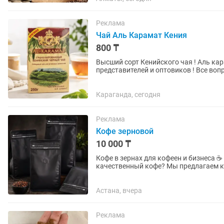
Реклама
Чай Аль Карамат Кения
800 ₸
Высший сорт Кенийского чая ! Аль карамат ! Бриз ! Аль карамат листовой ! Ищем
представителей и оптовиков ! Все воп
Караганда, сегодня
Реклама
Кофе зерновой
10 000 ₸
Кофе в зернах для кофеен и бизнеса ☕ Зачем переплачивать за бренд, если внутри тот же
качественный кофе? Мы предлагаем кофе в обычной черной упаковке без лишних затрат на
маркетинг и красивую...
Астана, вчера
Реклама