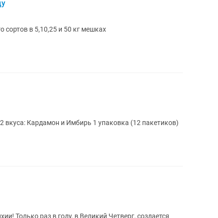
цу
 сортов в 5,10,25 и 50 кг мешках
Карак чай из Саудовской Аравии Есть 2 вкуса: Кардамон и Имбирь 1 упаковка (12 пакетиков)
 создается