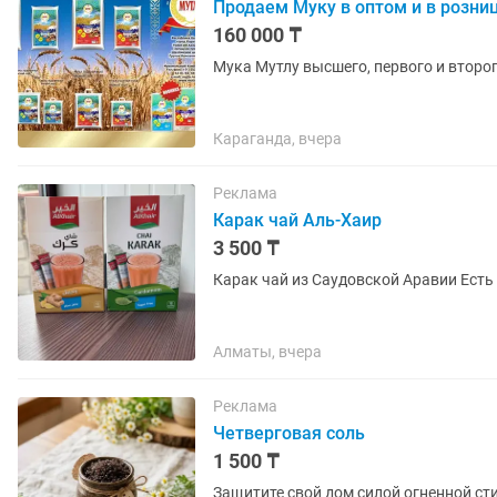
Продаем Муку в оптом и в розни
160 000 ₸
Мука Мутлу высшего, первого и второго
Караганда, вчера
Реклама
Карак чай Аль-Хаир
3 500 ₸
Алматы, вчера
Реклама
Четверговая соль
1 500 ₸
Защитите свой дом силой огненной стихии! Только раз в году, в Великий Четверг,