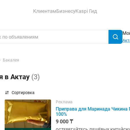
Клиентам
Бизнесу
Kaspi Гид
Мой
Акт
Бакалея
я в Актау
(3)
Сортировка
Реклама
Приправа для Маринада Чикина
100%
9 000 ₸
ОСТЕРЕГАЙТЕСЬ ДЕШЁВЫХ КИТАЙСКИХ ПОДД