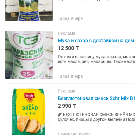
Тараз, вчера
Реклама
Мука и сахар с доставкой на дом
12 500 ₸
Оптом и в розницу мука и сахар, можн
есть масла, рис, макароны. Также ест
Тараз, вчера
Реклама
Безглютеновая смесь Schr Mix B 
2 990 ₸
🌾 БЕЗГЛЮТЕНОВАЯ СМЕСЬ SCHÄR MIX B 
булочек, пиццы и другой выпечки Подх
Для безглютенового питания 📦...
Шымкент, вчера