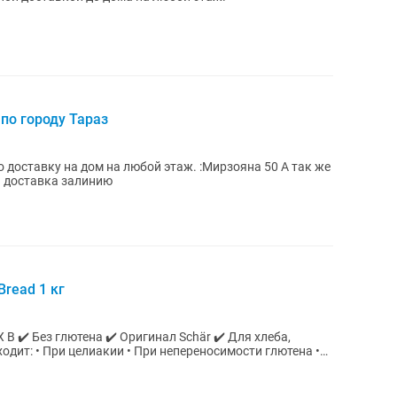
 по городу Тараз
о доставку на дом на любой этаж. :Мирзояна 50 А так же
ь доставка залинию
Bread 1 кг
✔️ Без глютена ✔️ Оригинал Schär ✔️ Для хлеба,
одит: • При целиакии • При непереносимости глютена •