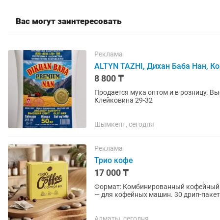
Вас могут заинтересовать
Реклама
ALTYN TAZHI, Дихан Баба Нан, К
8 800 ₸
Продается мука оптом и в розницу. В
Клейковина 29-32
Шымкент, сегодня
Реклама
Трио кофе
17 000 ₸
Формат: Комбинированный кофейный комплекс «3 в 1». Комплект
— для кофейных машин. 30 дрип-пакетов / чайных пакетиков (30 bags) — для заваривания в
чашке. 3 сливок (3...
Алматы, сегодня