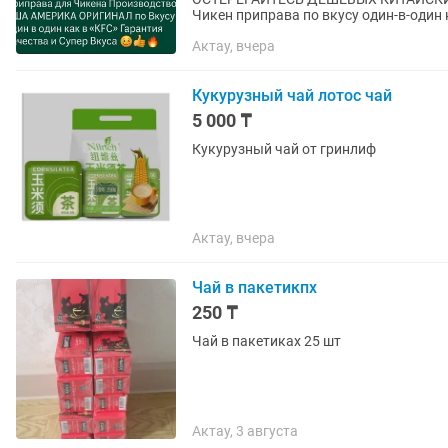
Чикен приправа по вкусу один-в-один 
Очень Вкусная и Острая!!! Гарантия...
Актау, вчера
Кукурузный чай лотос чай
5 000 ₸
Кукурузный чай от гринлиф
Актау, вчера
Чай в пакетикпх
250 ₸
Чай в пакетиках 25 шт
Актау, 3 августа