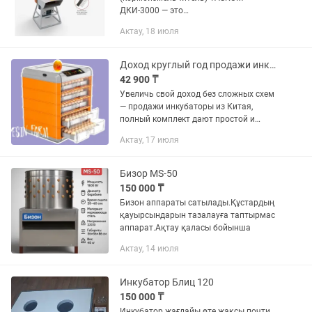
ДКИ-3000 — это
многофункциональный
Актау, 18 июля
промышленный аппарат,
предназначенный для измельчения
сена, соломы, травы и зерна. Он
Доход круглый год продажи инкубаторы от 64 до 320 яиц
оснащен медным двигателем...
42 900 ₸
Увеличь свой доход без сложных схем
— продажи инкубаторы из Китая,
полный комплект дают простой и
эффективный инструмент заработка
Актау, 17 июля
Всё для честного и прозрачного
бизнеса — YESIN FARM это продажи...
Бизор МS-50
150 000 ₸
Бизон аппараты сатылады.Құстардың
қауырсындарын тазалауға таптырмас
аппарат.Ақтау қаласы бойынша
Актау, 14 июля
Инкубатор Блиц 120
150 000 ₸
Инкубатор жағдайы өте жақсы почти