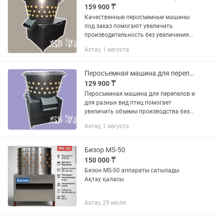
159 900 ₸
Качественные перосъемные машины
под заказ помогают увеличить
производительность без увеличения
затрат. Подходят для всех видов
Актау, 1 августа
птицы: бройлеры, утки, перепела и
другие. С YESIN FARM вы переходите
на...
Перосъемная машина для перепелов ускорит ваш процесс
129 900 ₸
Перосъемная машина для перепелов и
для разных вид птиц помогает
увеличить объемы производства без
лишних усилий YESIN FARM продает
Актау, 1 августа
перосъемная машина для перепелов и
прочие товары для птицеводства с...
Бизор MS-50
150 000 ₸
Бизон MS-50 аппараты сатылады
Ақтау қаласы
Актау, 29 июля