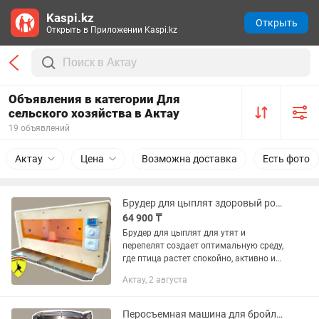
Kaspi.kz
Открыть
Открыть в Приложении Kaspi.kz
Объявления в категории Для
сельского хозяйства в Актау
19 объявлений
Актау
Цена
Возможна доставка
Есть фото
Брудер для цыплят здоровый рост без потерь
64 900 ₸
Брудер для цыплят для утят и
перепелят создает оптимальную среду,
где птица растет спокойно, активно и
без лишнего вмешательства человека.
Актау, 2 августа
Продуманный Брудер для цыплят для
утят и перепелят от...
Перосъемная машина для бройлера стабильный результат