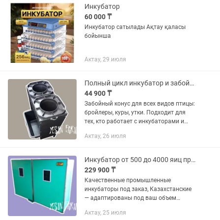
Инкубатор
60 000 ₸
Инкубатор сатылады Ақтау қаласы
бойынша
Актау, 29 июля
Полный цикл инкубатор и забойный конус
44 900 ₸
Забойный конус для всех видов птицы:
бройлеры, куры, утки. Подходит для
тех, кто работает с инкубаторами и
выращивает птицу. Сделайте процесс
Актау, 26 июля
забоя максимально удобным с YESIN
FARM. Наши забойные...
Инкубатор от 500 до 4000 яиц промышленный для бизнеса
229 900 ₸
Качественные промышленные
инкубаторы под заказ, Казахстанские
— адаптированы под ваш объем
Проверенные инкубаторы, собранные
Актау, 25 июля
опытными мастерами от YESIN FARM