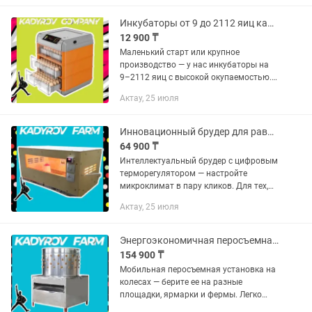
это инвестиция, которая быстро
окупается
Инкубаторы от 9 до 2112 яиц качество и надежность!
12 900 ₸
Маленький старт или крупное
производство — у нас инкубаторы на
9–2112 яиц с высокой окупаемостью.
Удобный интерфейс, экономия
Актау, 25 июля
электроэнергии и поддержка 24/7.
Стоимость меняется в зависимости
от...
Инновационный брудер для равномерного и быстрого роста
64 900 ₸
Интеллектуальный брудер с цифровым
терморегулятором — настройте
микроклимат в пару кликов. Для тех,
кто ценит технологии и здоровье
Актау, 25 июля
птенцов. Эффективный брудер для
выращивания птенцов всех видов:...
Энергоэкономичная перосъемная установка для хозяйства
154 900 ₸
Мобильная перосъемная установка на
колесах — берите ее на разные
площадки, ярмарки и фермы. Легко
транспортировать и быстро запустить