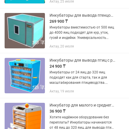
Актау, 25 июля
в работу. "Перосъемная машина:
сделайте процесс убоя легким и...
Инкубаторы для вывода птенцов с точной температурой
269 900 ₸
Инкубаторы вместимостью от 500 яиц
до 4000 яиц подходят для кур, уток,
гусей и индейки. Универсальность
оборудования делает его выгодным
Актау, 20 июля
вложением. Если вы цените качество и
результат, выбирайте...
Инкубаторы для вывода птиц с равномерным прогревом
24 900 ₸
Инкубаторы от 24 яиц до 320 яиц
подходят как для старта, так и для
масштабирования птицеводства.
YESIN FARM предлагает инкубаторы с
Актау, 19 июля
усиленной вентиляцией и точным
терморегулятором для вывода...
Инкубатор для малого и среднего хозяйства
36 900 ₸
Хотите надёжное оборудование без
переплаты? Инкубаторы начинаются
от 48 яиц до 320 яиц, для вывода птиц