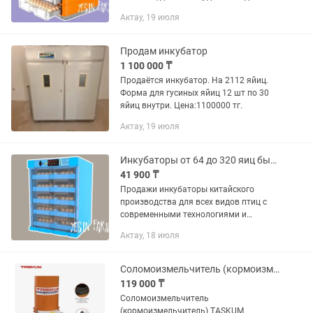
и подходят как новичкам, так и
Актау, 19 июля
опытным птицеводам. Простое
управление — отличный...
Продам инкубатор
1 100 000 ₸
Продаётся инкубатор. На 2112 яйиц.
Форма для гусиных яйиц 12 шт по 30
яйиц внутри. Цена:1100000 тг.
Актау, 19 июля
Инкубаторы от 64 до 320 яиц быстрое оформление
41 900 ₸
Продажи инкубаторы китайского
производства для всех видов птиц с
современными технологиями и
надежной сборкой YESIN FARM
Актау, 18 июля
предлагает выгодные условия на
инкубаторы и товары для
птицеводства с полным...
Соломоизмельчитель (кормоизмельчитель) TASKUM ДКИ-3000
119 000 ₸
Соломоизмельчитель
(кормоизмельчитель) TASKUM