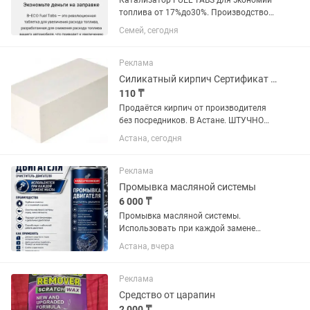
Катализатор FUEL TABS для экономии
топлива от 17%до30%. Производство
США. Дополнительный Доход! Бизнес!
Семей, сегодня
Доставка в 100 стран мира! Напрямую
от производителя! Помогу заказать по
выгодной цене через...
Реклама
Силикатный кирпич Сертификат имеется
110 ₸
Продаётся кирпич от производителя
без посредников. В Астане. ШТУЧНО
кирпич 150/160 тенге Сертификат
Астана, сегодня
качества имееться ( цена для оптовых
покупателей минимальный заказ от
100.тысяч кирпичей) Марка...
Реклама
Промывка масляной системы
6 000 ₸
Промывка масляной системы.
Использовать при каждой замене
масла. Рекомендуется применять
Астана, вчера
каждые 6.000 километров пробега
Реклама
Средство от царапин
2 000 ₸