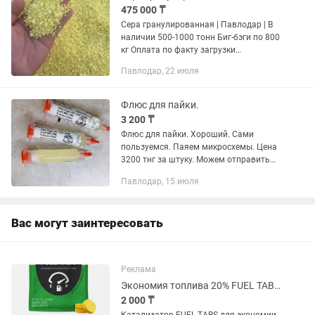
475 000 ₸
Сера гранулированная | Павлодар | В
наличии 500-1000 тонн Биг-бэги по 800
кг Оплата по факту загрузки
Документы все имеются
Павлодар, 22 июля
Флюс для пайки.
3 200 ₸
Флюс для пайки. Хороший. Сами
пользуемся. Паяем микросхемы. Цена
3200 тнг за штуку. Можем отправить
по Казахстану почтой или индарйвер.
Павлодар, 15 июля
Вас могут заинтересовать
Реклама
Экономия топлива 20% FUEL TABS (USA)
2 000 ₸