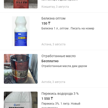
Первоклассное топливо S&B для
Кокшетау, 3 августа
используется для эффективного
функционирования ветроустойчивых
зажигалок и грелок для рук...
Белизна оптом
150 ₸
Белизна 1 л , оптом . Писать на номер
Астана, 3 августа
Отработанные масло
Бесплатно
Отработанные масла дам даром
Актобе, 3 августа
Перекись водорода 3 %
1 550 ₸
Перекись 3%. 1 литр. Новый