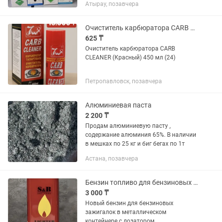
Атырау, позавчера
Очиститель карбюратора CARB CLEANER (Красный) 450 мл (24)
625 ₸
Очиститель карбюратора CARB
CLEANER (Красный) 450 мл (24)
Петропавловск, позавчера
Алюминиевая паста
2 200 ₸
Продам алюминиевую пасту ,
содержание алюминия 65%. В наличии
в мешках по 25 кг и биг бегах по 1т
Астана, позавчера
Бензин топливо для бензиновых зажигалок 133ml
3 000 ₸
Новый бензин для бензиновых
зажигалок в металлическом
контейнере с дозатором.