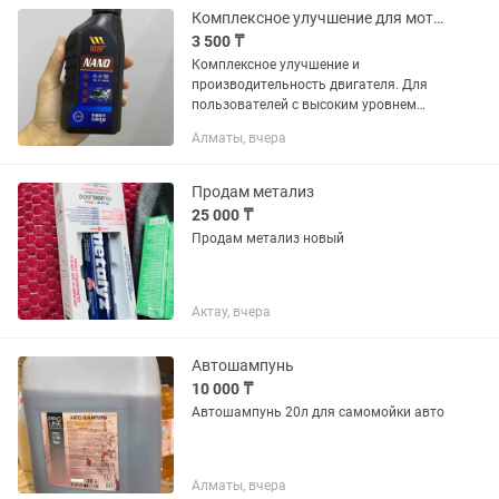
Комплексное улучшение для мотора
3 500 ₸
Комплексное улучшение и
производительность двигателя. Для
пользователей с высоким уровнем
шума: снижение механического шума
Алматы, вчера
на 50% специально для холодного
запуска двигателя. Устраняет шум...
Продам метализ
25 000 ₸
Продам метализ новый
Актау, вчера
Автошампунь
10 000 ₸
Автошампунь 20л для самомойки авто
Алматы, вчера