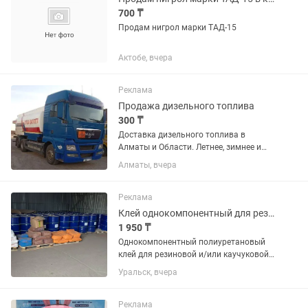
700 ₸
Продам нигрол марки ТАД-15
Актобе, вчера
Реклама
Продажа дизельного топлива
300 ₸
Доставка дизельного топлива в
Алматы и Области. Летнее, зимнее и
межсезонное дизельное топливо.
Алматы, вчера
Доставка бензовозами от 1000 литров
Реклама
Клей однокомпонентный для резиновой крошки
1 950 ₸
Однокомпонентный полиуретановый
клей для резиновой и/или каучуковой
крошки. Разработан для создания
Уральск, вчера
высокопрочного, пористого, упруго-
эластичного, нескользящего покрытия,
стойкого к абразивному...
Реклама