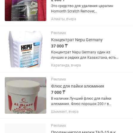
Это средство для удаления царапин
Homonth Scratch Remover,
предназначенное для устранения
Алматы, вчера
умеренных и мелких царапин на
автомобиле.Продукт поставляется в
тюбике объемом 120 г и предназначен
Реклама
для...
Концентрат Nepu Germany
37 000 ₸
Концентрат Nepu Germany один из
лучших и редких для Казахстана, есть
в наличии и на заказ разные объемы и
Караганда, вчера
цвета, цены тоже разные
Реклама
Флюс для пайки алюминия
7 000 ₸
В наличии Лучший флюс для пайки
алюминия. Флюс порошок 200 г в
удобном контейнере.
Шымкент, вчера
Реклама
Продам нигрол марки ТАД-15 в количестве 18л