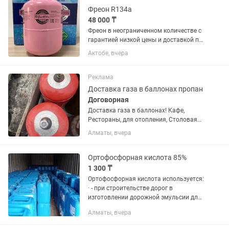
Фреон R134a
48 000 ₸
Фреон в неограниченном количестве с
гарантией низкой цены и доставкой по
Казахстану R134a, R410a, R404a, R507
Актобе, вчера
Цены с учетом НДС Работаем с
физическими и юридическими лицами
Реклама
Доставка газа в баллонах пропан
Договорная
Доставка газа в баллонах! Кафе,
Рестораны, для отопления, Столовая
оптовикам хорошая скидка Быстрая
Алматы, вчера
доставка и установка бесплатно
Звоните заказывайте будем рады
Время работы 9.00 до 19:00 Продаём...
Ортофосфорная кислота 85%
1 300 ₸
Ортофосфорная кислота используется:
· - при строительстве дорог в
изготовлении дорожной эмульсии для
асфальтобетона, · - при пайке в
Алматы, вчера
качестве флюса, · - для очищения от
ржавчины металлических...