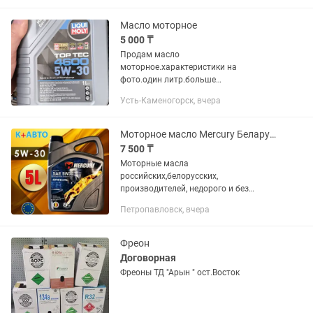
Масло моторное
5 000 ₸
Продам масло
моторное.характеристики на
фото.один литр.больше
нет.запечатана.
Усть-Каменогорск, вчера
Моторное масло Mercury Беларусь.
7 500 ₸
Моторные масла
российских,белорусских,
производителей, недорого и без
подделок.
Петропавловск, вчера
Фреон
Договорная
Фреоны ТД "Арын " ост.Восток