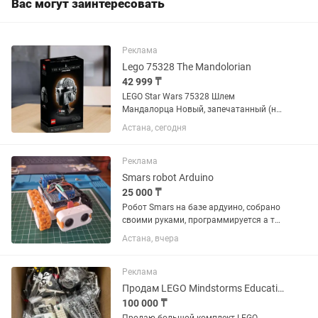
Вас могут заинтересовать
Реклама
Lego 75328 The Mandolorian
42 999 ₸
LEGO Star Wars 75328 Шлем
Мандалорца Новый, запечатанный (не
вскрывался) Оригинал LEGO
Астана, сегодня
Коллекционная серия шлемов Star
Wars Набор будет снят с производства
в 2026, с каждым годом будет
Реклама
становиться...
Smars robot Arduino
25 000 ₸
Робот Smars на базе ардуино, собрано
своими руками, программируется а так
же есть возможности улучшения
Астана, вчера
Реклама
Продам LEGO Mindstorms Education EV3 2 блока, большой комплект б/у
100 000 ₸