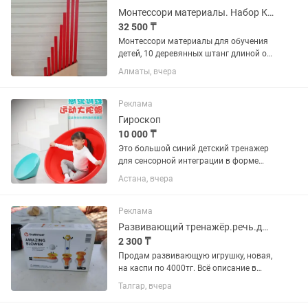
Монтессори материалы. Набор Красные штанги и шумовые коробочки для обучения
32 500 ₸
Монтессори материалы для обучения
детей, 10 деревянных штанг длиной от
10см до 1м, и 2 коробки с шумовыми
Алматы, вчера
цилиндрами плюс подарок 🎁
Реклама
Гироскоп
10 000 ₸
Это большой синий детский тренажер
для сенсорной интеграции в форме
вращающейся чаши (гироскоп).Его
Астана, вчера
размеры составляют 81 см в диаметре
и 41 см в глубину.Игрушка
предназначена для тренировки...
Реклама
Развивающий тренажёр.речь.дыхание.
2 300 ₸
Продам развивающую игрушку, новая,
на каспи по 4000тг. Всё описание в
последнем фото, отдам за 2300
Талгар, вчера