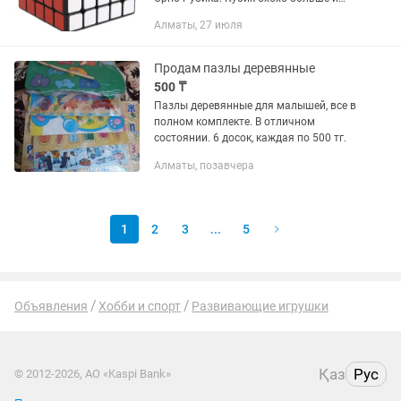
сложнее в сборке, Основные
Алматы, 27 июля
характеристики кубика Рубика 5х5:
Самая сложная головоломка из
линейки...
Продам пазлы деревянные
500 ₸
Пазлы деревянные для малышей, все в
полном комплекте. В отличном
состоянии. 6 досок, каждая по 500 тг.
Алматы, позавчера
1
2
3
...
5
Объявления
Хобби и спорт
Развивающие игрушки
Қаз
Рус
© 2012-2026, АО «Kaspi Bank»