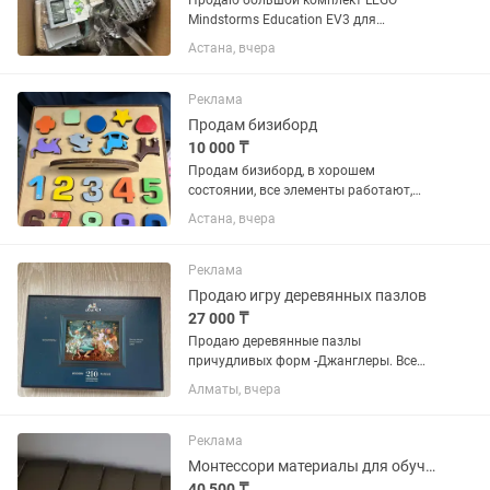
Продаю большой комплект LEGO
Mindstorms Education EV3 для
робототехники, программирования и
Астана, вчера
обучения. В комплект входят: 2
программируемых блока EV3; оба
блока включаются; большое
Реклама
количество...
Продам бизиборд
10 000 ₸
Продам бизиборд, в хорошем
состоянии, все элементы работают,
одна дверца выпала, нужно
Астана, вчера
прикрутить
Реклама
Продаю игру деревянных пазлов
27 000 ₸
Продаю деревянные пазлы
причудливых форм -Джанглеры. Все
пазлы на месте и в отличном
Алматы, вчера
состоянии
Реклама
Монтессори материалы для обучения
40 500 ₸