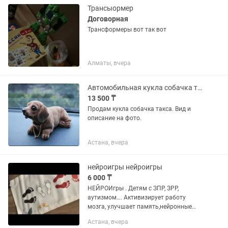
Трансыормер
Договорная
Трансформеры вот так вот
Алматы, вчера
Автомобильная кукла собачка такса.
13 500 ₸
Продам кукла собачка такса. Вид и
описание на фото.
Астана, вчера
нейроигры нейроигры
6 000 ₸
НЕЙРОИгры . Детям с ЗПР, ЗРР,
аутизмом…. Активизирует работу
мозга, улучшает память,нейронные
сети приходят в порядок ………..
Астана, вчера