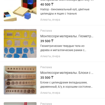
40 500 ₸
Набор - биномиальный куб, цветные
цилиндры и ящик с тканью
Алматы, вчера
Реклама
Монтессори материалы. Геометрические фигуры для обучения
39 500 ₸
Геометрические твердые тела из
дерева и металлические рамки с
вкладышами для обучения 3D and 2D
Алматы, вчера
shapes плюс подарок 🎁
Реклама
Монтессори материалы. Блоки с цилиндрами для обучения
35 500 ₸
Блоки с цилиндрами вкладышами,
деревянный, б/у, в хорошем состоянии
и пирамида цветная
Алматы, вчера
Реклама