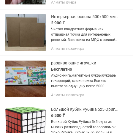
Алматы, вчера
Интерьерная основа 500х500 мм для панно и авторских работ
2 900 ₸
Чистая квадратная форма как
отправная точка для интерьерных
решений. Заготовка из МДФ с ровной
геометрией и аккуратной обработкой
Алматы, позавчера
кромки. Используется как: — основа
под настенные панно — заготовка...
развивающие игрушки
Бесплатно
Аудиокнига,магнитные буквы,букварь
говорящий,головоломка.Все это
вместе за одну цену всего 5000
Алматы, позавчера
Большой Кубик Рубика 5х5 Оригинал
6 500 ₸
Большой Кубик Рубика 5х5 одна из
многих разновидностей головоломок
Эрно Рубика. Кубик 5х5х5 больше и