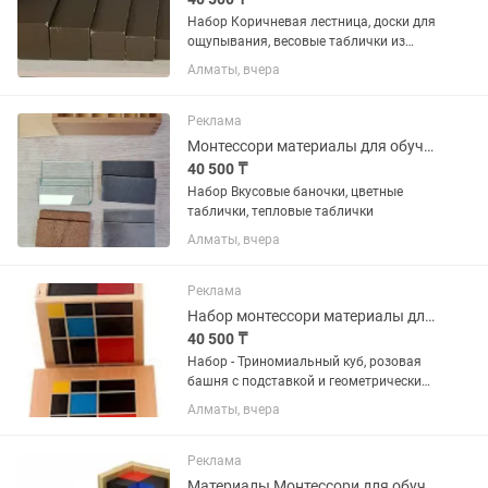
Набор Коричневая лестница, доски для
ощупывания, весовые таблички из
дерева плюс подарок 🎁
Алматы, вчера
Реклама
Монтессори материалы для обучения
40 500 ₸
Набор Вкусовые баночки, цветные
таблички, тепловые таблички
Алматы, вчера
Реклама
Набор монтессори материалы для обучения
40 500 ₸
Набор - Триномиальный куб, розовая
башня с подставкой и геометрические
тела (мелкие)
Алматы, вчера
Реклама
Материалы Монтессори для обучения