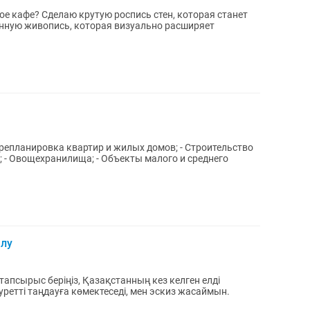
е кафе? Сделаю крутую роспись стен, которая станет
енную живопись, которая визуально расширяет
алу
 тапсырыс беріңіз, Қазақстанның кез келген елді
суретті таңдауға көмектеседі, мен эскиз жасаймын.