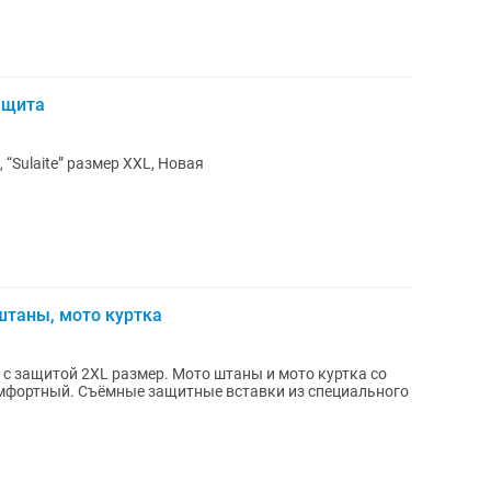
ащита
“Sulaite” размер XXL, Новая
штаны, мото куртка
с защитой 2XL размер. Мото штаны и мото куртка со
мфортный. Съёмные защитные вставки из специального