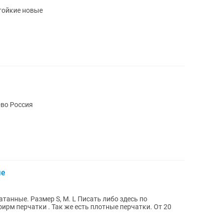
тойкие новые
-во Россия
ые
ер S, М. L Писать либо здесь по
ирм перчатки . Так же есть плотные перчатки. От 20