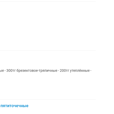
 - 300тг брезентовое-тряпичные - 200тг утеплённые -
 пятиточечные