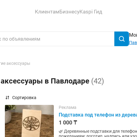
Клиентам
Бизнесу
Kaspi Гид
Мой
Пав
гие аксессуары
 аксессуары в Павлодаре
(42)
Сортировка
Реклама
Подставка под телефон из дерев
1 000 ₸
🌿 Деревянные подставки для телефона, оптом — от 15 шту