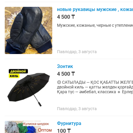
новые рукавицы мужские , кожан
4 500 ₸
Мужские, кожаные, черные с утеплением
Павлодар, 3 августа
Зонтик
4 500 ₸
🟡 САТЫЛАДЫ — ҚОС ҚАБАТТЫ ЖЕЛГЕ ТӨЗІМДІ ҚОЛШАТЫР 🔹
двойной киль — қатты желден қорғай
Қара түс — әмбебап, классика 🔹 Ерлер
Павлодар, 3 августа
Фурнитура
100 ₸