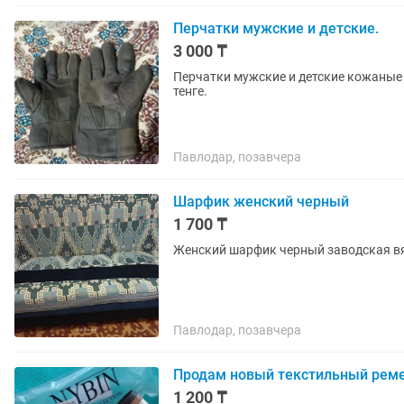
Перчатки мужские и детские.
3 000 ₸
Перчатки мужские и детские кожаные 
тенге.
Павлодар, позавчера
Шарфик женский черный
1 700 ₸
Женский шарфик черный заводская вяз
Павлодар, позавчера
Продам новый текстильный реме
1 200 ₸