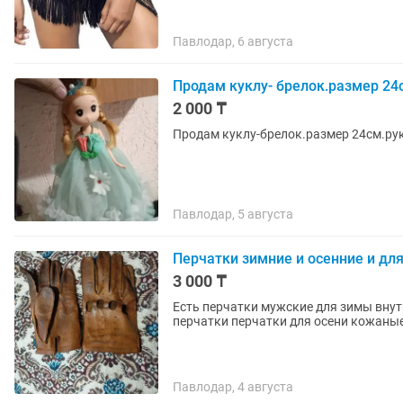
Павлодар, 6 августа
Продам куклу- брелок.размер 24
2 000 ₸
Продам куклу-брелок.размер 24см.рук
Павлодар, 5 августа
Перчатки зимние и осенние и д
3 000 ₸
Есть перчатки мужские для зимы вну
перчатки перчатки для осени кожаные
Павлодар, 4 августа