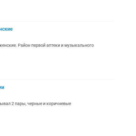
нские
енские. Район первой аптеки и музыкального
ии
зывал 2 пары, черные и коричневые