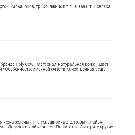
ток, капюшонов, трико, джинс и т д 100 за шт, 1 связка
ренда Holy Cow • Материал: натуральная кожа • Цвет:
ость: именной (Artem) Качественная вещь,
 кожа зеленый 110 см. , ширина 2.2. Новый. Район
а. Доставки и обмена нет. Пишите на . Смотрите другие