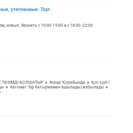
ые, утепленные. Торг.
, новые. Звонить с 10:00-15:00 и с 18:00 -22:00.
 Жаңа! Қорабында 🔹 Қос күлі /
ды 🔹 Автомат: бір батырмамен ашылады/жабылады 🔹
...