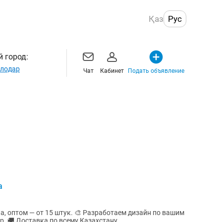
Қаз
Рус
 город:
лодар
Чат
Кабинет
Подать объявление
а
к. 🎨 Разработаем дизайн по вашим
пожеланиям: логотип, надпись или узор. 🚚 Доставка по всему Казахстану.