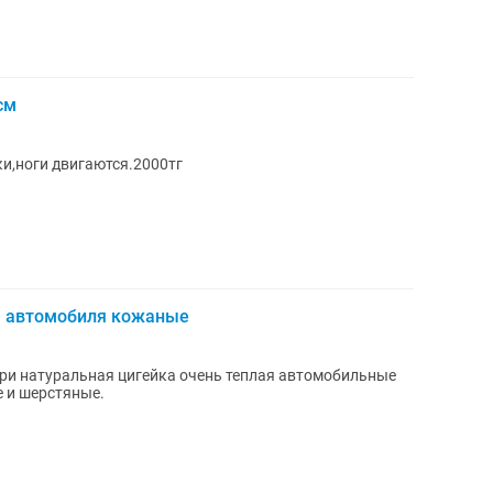
см
и,ноги двигаются.2000тг
ля автомобиля кожаные
три натуральная цигейка очень теплая автомобильные
 и шерстяные.