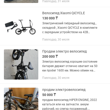
Павлодар, 31 июля
аккумулятор (запас хода 60км, запас
хода с педалями 120км) Широкие...
Велосипед Xiaomi QiCYCLE
130 000 ₸
Электрический гибридный велосипед ,
складной , Xiaomi QiCYCLE в комплекте
с зарядным устройством на 42В
Вес:14,5 кг Батарея:5800 ман Запас
Павлодар, 30 июля
хода 50 км Колеса : 16 дюймов Мотор
мощностью 250...
Продам электро велосипед
200 000 ₸
Электро велосипед хорошее состояние
батарея держит отлично хватает на 50
км пробег 1600 км. Можно обмен на
айфон15, 14,13 или ноут с
Павлодар, 30 июля
предложениями на
продам электровелосипед
50 000 ₸
продам велосипед HIPER ENGINE, 2022
кататься или на запчасти. аккум
рабочий, но слегка посаженный.