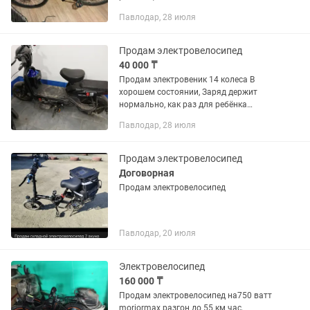
пишите или здесь
Павлодар, 28 июля
Продам электровелосипед
40 000 ₸
Продам электровеник 14 колеса В
хорошем состоянии, Заряд держит
нормально, как раз для ребёнка
подойдёт Пользовались месяц, зимой
Павлодар, 28 июля
стоял Торг есть Зарядка, шлем в
комплекте
Продам электровелосипед
Договорная
Продам электровелосипед
Павлодар, 20 июля
Электровелосипед
160 000 ₸
Продам электровелосипед на750 ватт
moriormax разгон до 55 км час,