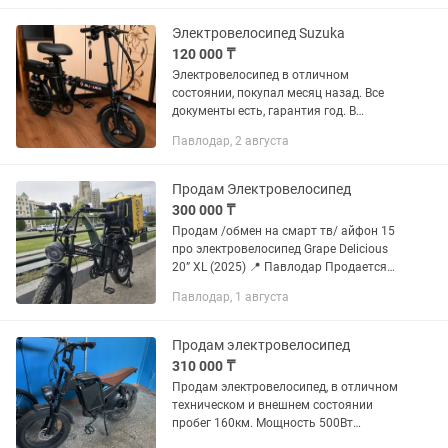
которых хватает на 8 часов на...
Электровелосипед Suzuka
120 000 ₸
Электровелосипед в отличном
состоянии, покупал месяц назад. Все
документы есть, гарантия год. В
комплекте идет кодовый замок, насос,
Павлодар, 2 августа
бутылка, 2 пары ключей, корзина, и
зарядка. Батарею держит на 8...
Продам Электровелосипед
300 000 ₸
Продам /обмен на смарт тв/ айфон 15
про электровелосипед Grape Delicious
20” XL (2025) 📍 Павлодар Продается
практически новый электровелосипед
Павлодар, 1 августа
Grape Delicious 20” XL (2025). Идеально
подходит для...
Продам электровелосипед
310 000 ₸
Продам электровелосипед, в отличном
техническом и внешнем состоянии
пробег 160км. Мощность 500Вт
Мощный электродвигатель Съемный