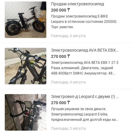
Продам электровелосипед
200 000 ₸
Продам электровелосипед E-BIKE
Leopars в отличном состояние 200000.
Торг уместен.
Павлодар, 4 августа
Электровелосипед AVА ВЕТА ЕВX-1 27.5
270 000 ₸
Электровелосипед AVА ВЕТА ЕВX-1 27.5
Рама алюминий. Двигатель.:задний
48В 400Ватт DМНС Аккумулятор: 48
В.13 Ач литиевый. Номинальная
Павлодар, 4 августа
скорость: около 25 км/ч. Запас хода: со
средней помощью педалей...
Электровел-д Leopard с двумя (!) аккумуляторами
270 000 ₸
Лучшее решение за свои деньги.
Электровелосипед Leopard E-bike,
предназначенный для долгой езды как
в городе, так и по бездорожью. 2
Павлодар, 3 августа
аккумулятора (1 купил отдельно),