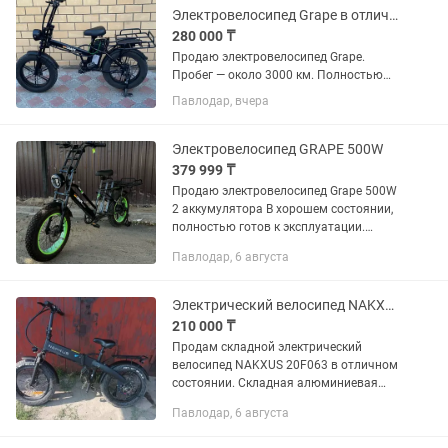
Электровелосипед Grape в отличном состоянии
280 000 ₸
Продаю электровелосипед Grape.
Пробег — около 3000 км. Полностью
исправен, ездит отлично. Батарея
Павлодар, вчера
держит хорошо. Камеры заменены на
обоих колесах. В комплекте зарядное
устройство. Велосипед...
Электровелосипед GRAРE 500W
379 999 ₸
Продаю электровелосипед Grape 500W
2 аккумулятора В хорошем состоянии,
полностью готов к эксплуатации.
Отличный вариант как для личных
Павлодар, 6 августа
поездок, так и для работы курьером. В
комплекте: ремешки для...
Электрический велосипед NAKXUS
210 000 ₸
Продам складной электрический
велосипед NAKXUS 20F063 в отличном
состоянии. Складная алюминиевая
рама. Складные педали. Аккумулятор
Павлодар, 6 августа
10Ач. Мощность 350Вт. Запас хода до
55км. 7-ми ступенчатая коробка...