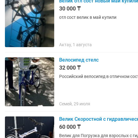
велик отл сост новый май купили
30 000 ₸
отл сост велик в май купили
Актау, 1 августа
Велосипед стелс
32 000 ₸
Российский велосипед в отличном сос
Семей, 29 июля
Велик Скоростной с гидравличе
60 000 ₸
Велик для Погрузка для взрослых с г