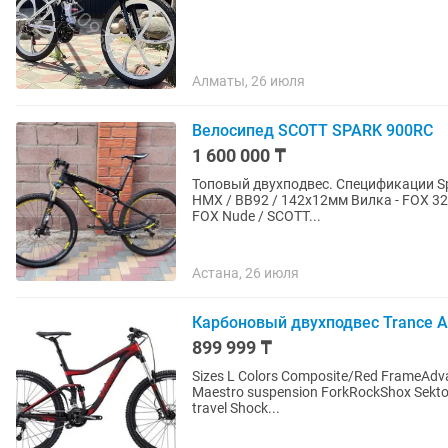
Алматы, 26 июля
Велосипед SCOTT SPARK 900RC
1 600 000 ₸
Топовый двухподвес. Спецификации Spark 900 RC 2015 Рама - Spark Carbon / IMP technology /
HMX / BB92 / 142x12мм Вилка - FOX 32
FOX Nude / SCOTT...
Астана, 26 июля
Карбоновый двухподвес Trance A
899 999 ₸
Sizes L Colors Composite/Red FrameAdva
Maestro suspension ForkRockShox Sektor
travel Shock...