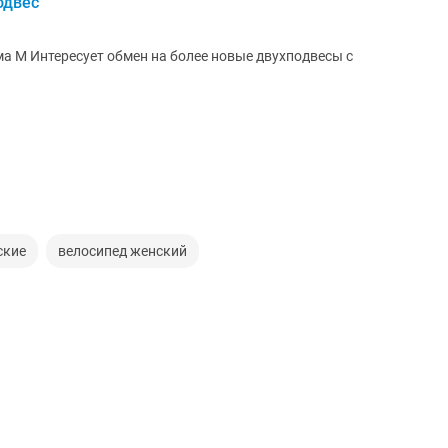
одвес
ама М Интересует обмен на более новые двухподвесы с
ские
велосипед женский