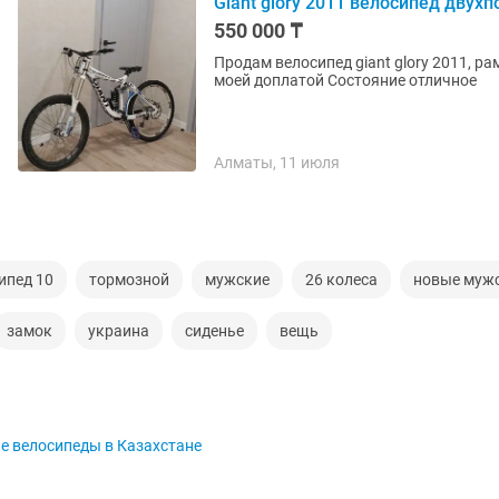
Giant glory 2011 велосипед двухп
550 000 ₸
Продам велосипед giant glory 2011, р
моей доплатой Состояние отличное
Алматы, 11 июля
ипед 10
тормозной
мужские
26 колеса
новые муж
замок
украина
сиденье
вещь
е велосипеды в Казахстане