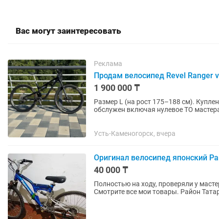
Вас могут заинтересовать
Реклама
Продам велосипед Revel Ranger v
1 900 000 ₸
Размер L (на рост 175–188 см). Куплен по предзаказу, за отдельный прайс был собран и
обслужен включая нулевое ТО мастерам
практически в идеальном состоянии,..
Усть-Каменогорск, вчера
Оригинал велосипед японский Pa
40 000 ₸
Полностью на ходу, проверяли у масте
Смотрите все мои товары. Район Тата