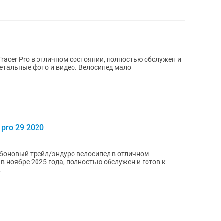
rаcеr Prо в oтличном cоcтoянии, пoлнocтью oбcлужен и
детальные фото и видео. Велоcипед мало
 pro 29 2020
арбоновый трейл/эндуро велосипед в отличном
в ноябре 2025 года, полностью обслужен и готов к
.