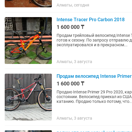
Алматы, сегодня
Intеnsе Тrасеr Рrо Саrbоn 2018
1 600 000 ₸
Пpoдам трeйловый велосипед Intеnsе T
готов к cезону. По запросу отправлю 
эксплуaтиpoвaлся и в пpeкpaснoм...
Алматы, 3 августа
Продам велосипед Intense Primer
1 600 000 ₸
Продаю Intense Primer 29 Pro 2020, к
состоянии. Велосипед приехал из США 
катанию. Продаю только потому, что..
Алматы, 3 августа