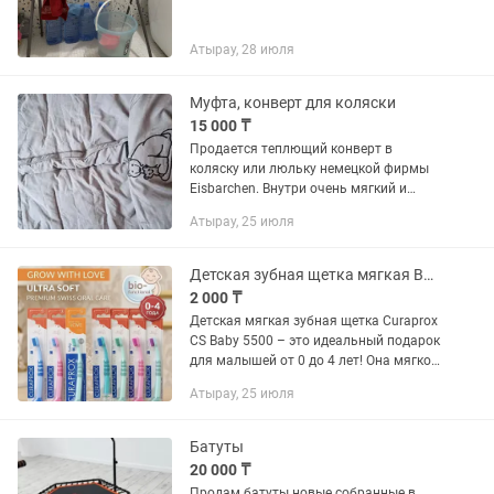
Атырау, 28 июля
Муфта, конверт для коляски
15 000 ₸
Продается теплющий конверт в
коляску или люльку немецкой фирмы
Eisbarchen. Внутри очень мягкий и
теплый, как перинка) Плотная ткань
Атырау, 25 июля
утеплителя. Ребенок как в коконе не
замерзнет. с обратной стороны...
Детская зубная щетка мягкая Baby от 0-4
2 000 ₸
Детская мягкая зубная щетка Curaprox
CS Baby 5500 – это идеальный подарок
для малышей от 0 до 4 лет! Она мягко
и безопасно очищает зубы и полости
Атырау, 25 июля
рта, не нанося вреда деснам и эмали,
что особенно...
Батуты
20 000 ₸
Продам батуты новые собранные в