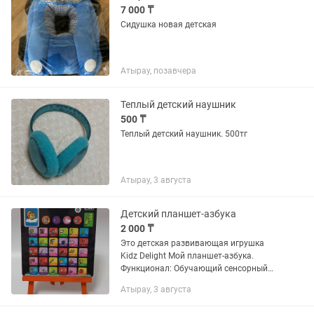
7 000 ₸
Сидушка новая детская
Атырау, позавчера
Теплый детский наушник
500 ₸
Теплый детский наушник. 500тг
Атырау, 3 августа
Детский планшет-азбука
2 000 ₸
Это детская развивающая игрушка
Kidz Delight Мой планшет-азбука.
Функционал: Обучающий сенсорный
планшет с русским алфавитом,
Атырау, 3 августа
звуковыми эффектами и обучающими
играми. Дизайн: Планшет выполнен в...