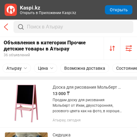
Kaspi.kz
Открыть
Открыть в Приложении Kaspi.kz
Объявления в категории Прочие
детские товары в Атырау
36 объявлений
Атырау
Цена
Возможна доставка
Состояни
Доска для рисования Мольберт от IKEA
13 000 ₸
Продам доску для рисования
Мольберт от Икеи, двухсторонняя,
розового цвета как на фото, в хорошем
состоянии, отдам за 13000!
Атырау, сегодня
Сидушка