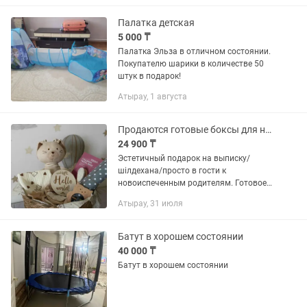
Разноцветные...
Палатка детская
5 000 ₸
Палатка Эльза в отличном состоянии.
Покупателю шарики в количестве 50
штук в подарок!
Атырау, 1 августа
Продаются готовые боксы для новорожденных подарки
24 900 ₸
Эстетичный подарок на выписку/
шілдехана/просто в гости к
новоиспеченным родителям. Готовое
решение, вам не нужно ничего искать!
Атырау, 31 июля
🧺 Большая мягкая игрушка 🧺
Погремушка из натурального дерева
(на...
Батут в хорошем состоянии
40 000 ₸
Батут в хорошем состоянии