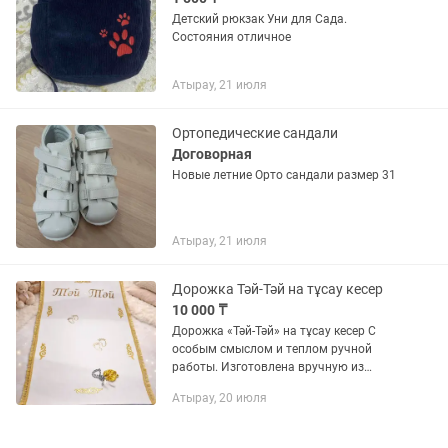
Детский рюкзак Уни для Сада.
Состояния отличное
Атырау, 21 июля
Ортопедические сандали
Договорная
Новые летние Орто сандали размер 31
Атырау, 21 июля
Дорожка Тәй-Тәй на тұсау кесер
10 000 ₸
Дорожка «Тәй-Тәй» на тұсау кесер С
особым смыслом и теплом ручной
работы. Изготовлена вручную из
качественного фетра, размер: длина 2
Атырау, 20 июля
м, ширина 1 м. Золотая надпись
придаёт торжественность и делает...