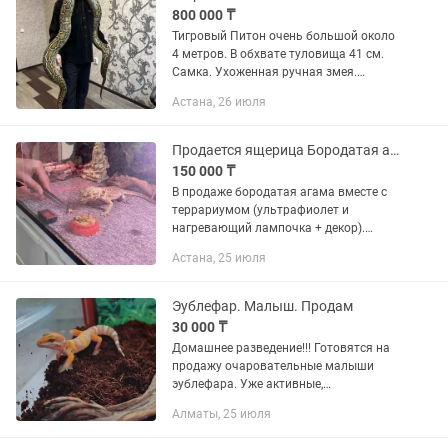
800 000 ₸
Тигровый Питон очень большой около
4 метров. В обхвате туловища 41 см.
Самка. Ухоженная ручная змея.
Серьезная змея для серьезных людей !
Астана, 26 июля
Продается ящерица Бородатая агама
150 000 ₸
В продаже бородатая агама вместе с
террариумом (ультрафиолет и
нагревающий лампочка + декор).
Самец. Возраст 3 года. Если интересно
Астана, 25 июля
можете написать мне на .
Эублефар. Малыш. Продам
30 000 ₸
Домашнее разведение!!! Готовятся на
продажу очаровательные малыши
эублефара. Уже активные,
любознательные и хорошо кушают
Алматы, 25 июля
Отлично подойдут как для новичков,
так и для опытных...