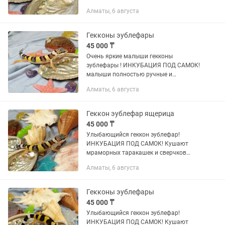
Очень яркие Цена 45тыс Возраст
Алматы, 6 августа
малышей от недели На связи 24/7 По
содержанию все подскажу и
подробно...
Гекконы эублефары
45 000 ₸
Очень яркие малыши гекконы
эублефары ! ИНКУБАЦИЯ ПОД САМОК!
малыши полностью ручные и
приучены есть с пинцета Цена 45тыс
Алматы, 6 августа
По содержанию все подскажу и
подробно проконсультирую. Номер
Отправки...
Геккон эублефар ящерица
45 000 ₸
Улыбающийся геккон эублефар!
ИНКУБАЦИЯ ПОД САМОК! Кушают
мраморных таракашек и сверчков
Абсолютно ручные Можно кормить
Алматы, 6 августа
размороженными сверчками Цена
45тыс Возраст от 1 месяца По
содержанию все...
Гекконы эублефары
45 000 ₸
Улыбающийся геккон эублефар!
ИНКУБАЦИЯ ПОД САМОК! Кушают