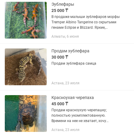
Эублефары
25 000 ₸
В продаже малыши эублефаров морфы
Tremper Albino Tangerine со скрытыми
генами Eclipse и Blizzard. Яркие,
красивые и перспективные малыши
Алматы, 6 июня
разных возрастов ищут новый дом. Все
эублефары здоровые,...
Продам эублефара
30 000 ₸
Продам эублефара самца
Астана, 23 июля
Красноухая черепаха
45 000 ₸
Продам красноухую черепашку;
полностью укомплектованную.
Времени на нее не хватает, хочу
обрести ей любящую семью, кто будет
Астана, 23 июля
с ней общаться и ухаживать. В питании