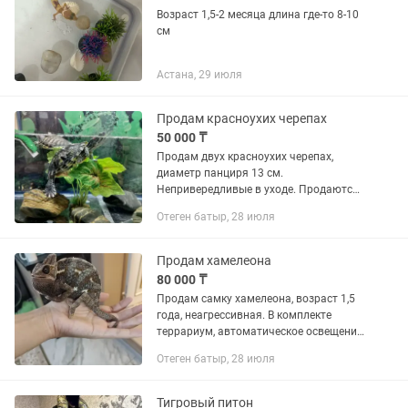
Возраст 1,5-2 месяца длина где-то 8-10
см
Астана, 29 июля
Продам красноухих черепах
50 000 ₸
Продам двух красноухих черепах,
диаметр панциря 13 см.
Непривередливые в уходе. Продаются
вместе с аквариумом 100 литров
Отеген батыр, 28 июля
Продам хамелеона
80 000 ₸
Продам самку хамелеона, возраст 1,5
года, неагрессивная. В комплекте
террариум, автоматическое освещение,
наполнение для террариума. Питается
Отеген батыр, 28 июля
живыми сверчками, зоофобусом
Тигровый питон