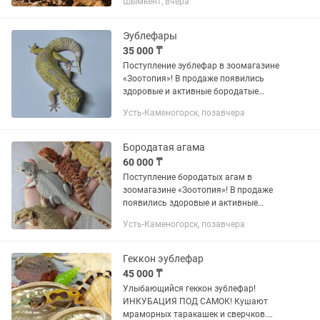
Шымкент, вчера
Эублефары
35 000 ₸
Поступление эублефар в зоомагазине
«Зоотопия»! В продаже появились
здоровые и активные бородатые
агамы — дружелюбные, спокойные и
Усть-Каменогорск, позавчера
интересные питомцы, которые отлично
подходят как начинающим, так и...
Бородатая агама
60 000 ₸
Поступление бородатых агам в
зоомагазине «Зоотопия»! В продаже
появились здоровые и активные
бородатые агамы — дружелюбные,
Усть-Каменогорск, позавчера
спокойные и интересные питомцы,
которые отлично подходят как
начинающим,...
Геккон эублефар
45 000 ₸
Улыбающийся геккон эублефар!
ИНКУБАЦИЯ ПОД САМОК! Кушают
мраморных таракашек и сверчков.