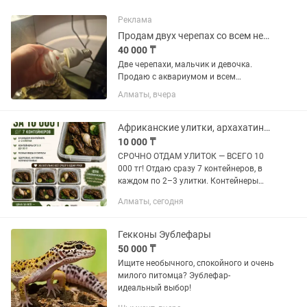
Реклама
Продам двух черепах со всем необходимым
40 000 ₸
Две черепахи, мальчик и девочка.
Продаю с аквариумом и всем
необходимым. Самовывоз, писать в .
Алматы, вчера
Уф лампа, лампа,аквариум, фильтр,
водонагреватель.
Африканские улитки, архахатина и ахатина
10 000 ₸
СРОЧНО ОТДАМ УЛИТОК — ВСЕГО 10
000 тг! Отдаю сразу 7 контейнеров, в
каждом по 2–3 улитки. Контейнеры
разных размеров — от 5 до 30 литров.
Алматы, сегодня
Цена символическая — 10 000 тг за
всё! Отдаю срочно, так...
Гекконы Эублефары
50 000 ₸
Ищите необычного, спокойного и очень
милого питомца? Эублефар-
идеальный выбор!