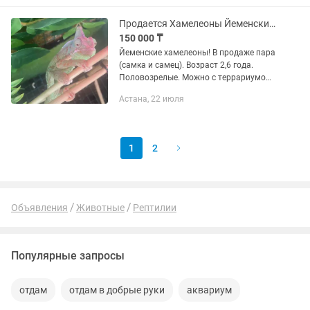
не привередлива. Любит корм из...
Продается Хамелеоны Йеменские, пара (самец и самка)
150 000 ₸
Йеменские хамелеоны! В продаже пара
(самка и самец). Возраст 2,6 года.
Половозрелые. Можно с террариумом
(самодельные террариумы,
Астана, 22 июля
ультрафиолет и нагревательные
лампочки + декор). Цена каждого по
150...
1
2
Объявления
Животные
Рептилии
Популярные запросы
отдам
отдам в добрые руки
аквариум