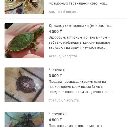
мраморных таракашек и сверчков.
Очень яркие Можно кормить
Алматы, 6 августа
размороженными сверчками Цена
45тыс Возраст от месяца По
содержанию все подскажу...
Красноухие черепахи (возраст пару недель)
4 500 ₸
Здоровые, активные и очень милые —
забавно наблюдать, как они плавают,
вылезают на сушу и изучают все
вокруг. Детям особенно интересно за
Астана, 5 августа
ними следить. Корм едят После
переезда животные могут не...
Черепаха
3 000 ₸
Продам черепаху,аквариум,есть на
первое время корм все за 3тыс тг
продаю в связи с тем что дочка хочет
кошку,корм,аквариум в подарок
Уральск, 4 августа
Черепаха
4 500 ₸
Продажа из-за нехватки места в