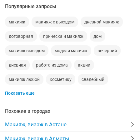
Популярные запросы
макияж
макияж с выездом
дневной макияж
договорная
прическа и макияж
дом
макияж выездом
модели макияж
вечерний
дневная
работа из дома
акции
макияж любой
косметику
свадебный
Показать еще
волосы
ламинирование бровей
коррекция бровей
тел
фотосессия
студий
Похожие в городах
дневной работа
женщина
ищу модели
Макияж, визаж в Астане
краска
реснички
визажист мастер
Макияж, визаж в Алматы