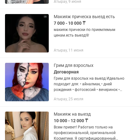
Атырау, 9 июня
ваши пожелания. Запись заранее
Район драм.театр
Макияж прическа выезд есть
7 000 - 10 000 ₸
макияж прически по приемлемым
ценам.есть выезд🌸
Атырау, 11 июня
Грим для взрослых
Договорная
Грим для взрослых на выезд Идеально
подходит для: • айналмақ • дней
рождения • фотосессий • вечеринок •
мероприятий и праздников
Атырау, 25 июля
Макияж на выезд
10 000 - 12 000 ₸
Всем привет! Работаю только на
профессиональной, оригинальной
Косметике. Я сертифицированный