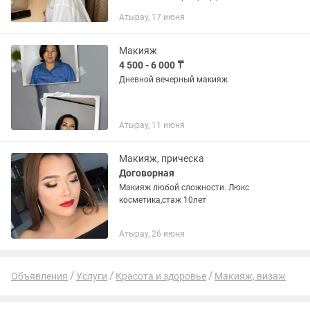
визажист с Астаны. На фото все
Атырау, 17 июня
работы мои Дневной макияж-10.000тг,
Вечерний макияж-12.000тг. Провожу
курсы...
Макияж
4 500 - 6 000 ₸
Дневной вечерный макияж
Атырау, 11 июня
Макияж, прическа
Договорная
Макияж любой сложности. Люкс
косметика,стаж 10лет
Атырау, 26 июня
Объявления
Услуги
Красота и здоровье
Макияж, визаж