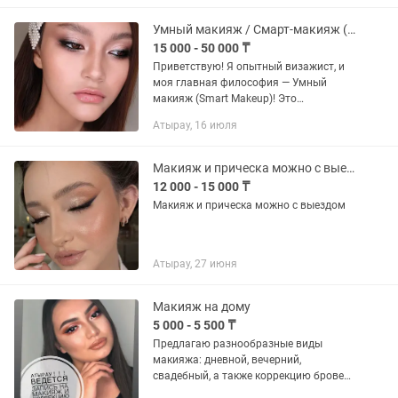
Умный макияж / Смарт-макияж (Smart Makeup)!
15 000 - 50 000 ₸
Приветствую! Я опытный визажист, и
моя главная философия — Умный
макияж (Smart Makeup)! Это
индивидуальный подход к красоте,
Атырау, 16 июля
который создается не по шаблону, а
строго под ваши уникальные
параметры...
Макияж и прическа можно с выездом
12 000 - 15 000 ₸
Макияж и прическа можно с выездом
Атырау, 27 июня
Макияж на дому
5 000 - 5 500 ₸
Предлагаю разнообразные виды
макияжа: дневной, вечерний,
свадебный, а также коррекцию бровей.
Всё делаю дома, качественно, под