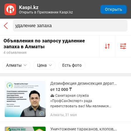
Kaspi.kz
Открыть
Открыть в Приложении Kaspi.kz
Объявления по запросу удаление
запаха в Алматы
4 объявления
Алматы
Цена
Есть фото
Дезинфекция дезинсекция дератизация дезодорация фумигация.
от 12 000 ₸
🚑 Санитарная служба
«ПрофСанЭксперт» рада
приветствовать вас! Мы являемся
официально сертифицированной и
Алматы, 31 мая
лицензированной дез службой
работающей на всей территории
Казахстана. Оказываем услуги строго...
Уничтожение тараканов, клопов, крыс