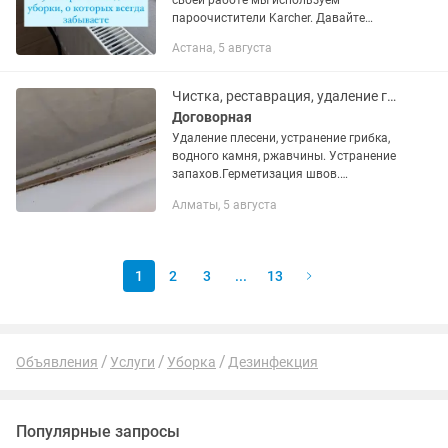
своей работе мы используем
пароочистители Karcher. Давайте
расскажем о преимуществах такой
Астана, 5 августа
уборки. 1. Очищая квартиру с
помощью пара, мы уничтожаем
пылевых клещей и...
Чистка, реставрация, удаление грибка с душевыхкабинок и ванных.
Договорная
Удаление плесени, устранение грибка,
водного камня, ржавчины. Устранение
запахов.Герметизация швов.
Полировка ванн, душевых кабин,
Алматы, 5 августа
кафельной плитки. Ремонт и
реставрация любых сантехнических...
1
2
3
...
13
Объявления
Услуги
Уборка
Дезинфекция
Популярные запросы