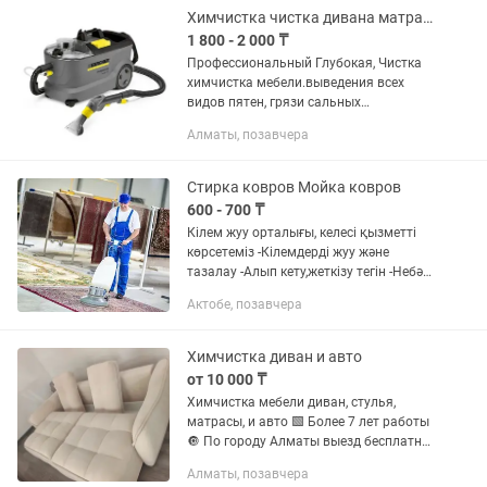
Химчистка чистка дивана матрасов стульев ковров на вызыд
1 800 - 2 000 ₸
Профессиональный Глубокая, Чистка
химчистка мебели.выведения всех
видов пятен, грязи сальных
загрязнений.Удаления неприятных
Алматы, позавчера
запахов. Работаем на выезд. Время
чистки от 1до3 часов. Высыхает от 2 до
5...
Стирка ковров Мойка ковров
600 - 700 ₸
Кілем жуу орталығы, келесi қызметті
көрсетеміз -Кілемдерді жуу және
тазалау -Алып кету,жеткізу тегін -Небәрі
2-3 күнде -1кв метр 500тг Біз
Актобе, позавчера
антибактериалды, гипоалергенді жуу
құралдарын пайдаланамыз....
Химчистка диван и авто
от 10 000 ₸
Химчистка мебели диван, стулья,
матрасы, и авто 🟩 Более 7 лет работы
🔘 По городу Алматы выезд бесплатно!
🔘
Алматы, позавчера
—————————————————————————