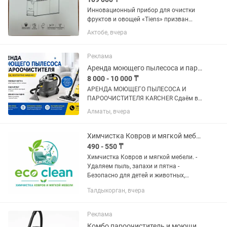
Инновационный прибор для очистки
фруктов и овощей «Tiens» призван
улучшать полезные свойства любимых
Актобе, вчера
продуктов через их очищение от
вредных микробов, гормонов и
пестицидов на все 100%. Технология...
Реклама
Аренда моющего пылесоса и пароочистителя Karcher,керхер, сутки химчистка
8 000 - 10 000 ₸
АРЕНДА МОЮЩЕГО ПЫЛЕСОСА И
ПАРООЧИСТИТЕЛЯ KARCHER Сдаём в
аренду профессиональную технику для
Алматы, вчера
глубокой чистки дома, офиса и
автомобиля. Подходит для: •
химчистки диванов • чистки ковров и
Химчистка Ковров и мягкой мебели
матрасов •...
490 - 550 ₸
Химчистка Ковров и мягкой мебели. -
Удаляем пыль, запахи и пятна -
Безопасно для детей и животных,
гипоаллергенная химия
Талдыкорган, вчера
Профессиональное оборудование ✔
Качество гарантируем ✔ Бесплатный
вывоз и...
Реклама
Комбо пароочиститель и моющий пылесос всего за тг в Алматы