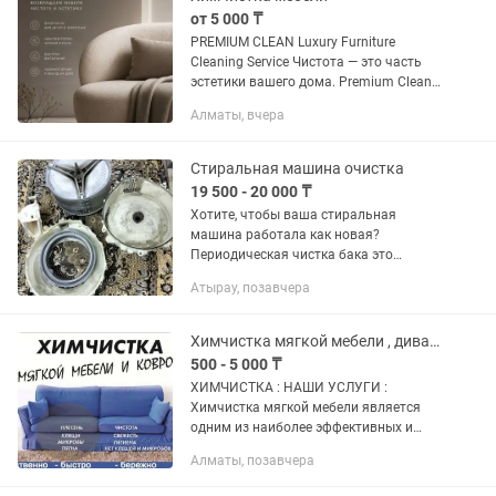
от 5 000 ₸
PREMIUM CLEAN Luxury Furniture
Cleaning Service Чистота — это часть
эстетики вашего дома. Premium Clean
— сервис профессиональной
Алматы, вчера
химчистки мягкой мебели для тех, кто
ценит комфорт, аккуратность и...
Стиральная машина очистка
19 500 - 20 000 ₸
Хотите, чтобы ваша стиральная
машина работала как новая?
Периодическая чистка бака это
важная часть ухода за техникой. Мы
Атырау, позавчера
предлагаем вам услугу по
профессиональной чистке бака
стиральной машины по...
Химчистка мягкой мебели , диван, кресла, стулья, матрасы, ковры
500 - 5 000 ₸
ХИМЧИСТКА : НАШИ УСЛУГИ :
Химчистка мягкой мебели является
одним из наиболее эффективных и
безопасных способов очистки мебели
Алматы, позавчера
от различных микробов, загрязнений,
пятен и запахов. Одним из наиболее...