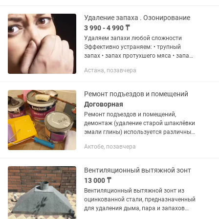
— Возвращаем вашей мебели чистоту и
свежесть с использованием...
Удаление запаха . Озонирование
3 990 - 4 990 ₸
Удаляем запахи любой сложности
Эффективно устраняем: • трупный
запах • запах протухшего мяса • запах
животных (кошки и др.) • запах сигарет
Астана, позавчера
и табака После обработки придает
помещению приятный,...
Ремонт подъездов и помещений
Договорная
Ремонт подъездов и помещений,
демонтаж (удаление старой шпаклёвки
эмали глины) используется различные
материалы качества (эмаль без
Актобе, позавчера
запаха,водоимулься сухие смеси)
Вентиляционный вытяжной зонт
13 000 ₸
Вентиляционный вытяжной зонт из
оцинкованной стали, предназначенный
для удаления дыма, пара и запахов
Используется над мангалами, печами,