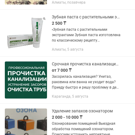
Алматы, позавчера
грилями или на профессиональных
кухнях. Ширина 45 см ,...
Зубная паста с растительными экстрактами
2 500 ₸
▫️Зубная паста с растительными
экстрактами Зубная паста изготовлена
по классическому рецепту
традиционной китайской медицины и
Алматы, 5 августа
содержит экстракты таких растений,
как полынь, зантоксилум, архат и...
Срочная прочистка канализации устранение засоров, Караганда
от 7 000 ₸
Засорилась канализация? Унитаз,
раковина или ванна не уходит вода?
Приеду быстро и решу проблему в день
обращения Что делаю: - Устранение
Караганда, 5 августа
засоров в унитазе, раковине, ванной,
кухне - Прочистка...
Удаление запахов озонатором
2 000 - 10 000 ₸
Озонирование помещений Выездная
обработка помещений озонатором.
Помогаем устранить неприятные