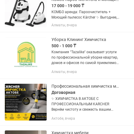
17 000 - 19 000 ₸
КОМБО аренда: Пароочиститель +
Моющий пылесос Kärcher ✨ Выгоднее,
чем брать по отдельности. 💰 Тарифы:
Алматы, вчера
🔹 17 000 тг / сутки — будние дни 🔹 19
000 тг / сутки — выходные дни 🔹
Продление дешевле на 1 000...
Уборка Клининг Химчистка
500 - 1 000 ₸
Компания "Tazalike" оказывает услуги
по профессиональной уборке квартир,
домов и офисов по самой приемлемой
цене! -Генеральная уборка квартир,
Алматы, вчера
офисов/домов; -Влажная уборка;
-Уборка после...
Профессиональная химчистка мебели
Договорная
✨ ХИМЧИСТКА В АКТОБЕ С
ПРОФЕССИОНАЛЬНЫМ KARCHER
Вернём чистоту и свежесть вашим
вещам! 🛋 Чистка диванов и кресел 🚗
Актобе, вчера
Химчистка салона автомобиля 🛏
Матрасы, ковры, стулья 💧 Глубокое
очищение с...
Химчистка мебели