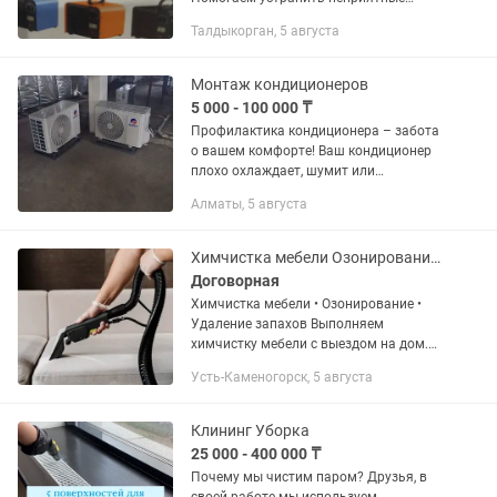
запахи после квартирантов, животных,
Талдыкорган, 5 августа
сырости, табачный дым, запах
гнинения и плесени, автомобильный...
Монтаж кондиционеров
5 000 - 100 000 ₸
Профилактика кондиционера – забота
о вашем комфорте! Ваш кондиционер
плохо охлаждает, шумит или
появляется неприятный запах?
Алматы, 5 августа
Решение простое – регулярная
профилактика! Мы предлагаем:
Чистку...
Химчистка мебели Озонирование Удаление запахов
Договорная
Химчистка мебели • Озонирование •
Удаление запахов Выполняем
химчистку мебели с выездом на дом.
Чистим диваны, кресла, матрасы,
Усть-Каменогорск, 5 августа
стулья, ковры. Удаляем загрязнения,
пятна и неприятные запахи. Также...
Клининг Уборка
25 000 - 400 000 ₸
Почему мы чистим паром? Друзья, в