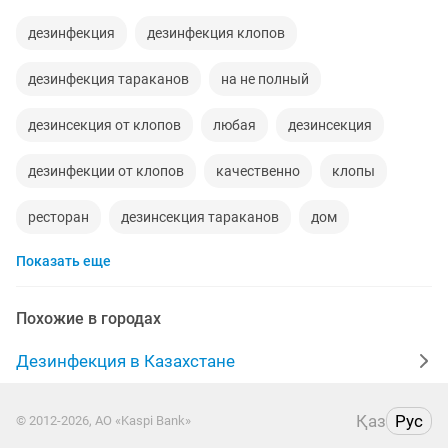
дезинфекция
дезинфекция клопов
дезинфекция тараканов
на не полный
дезинсекция от клопов
любая
дезинсекция
дезинфекции от клопов
качественно
клопы
ресторан
дезинсекция тараканов
дом
Показать еще
мебель
бесплатны
работа дома
100
тараканы
дератизация
помещение
Похожие в городах
на выходные
мебель для
гарантия
договор
Дезинфекция в Казахстане
мыши
клопы тараканы
пол
выходные
Қаз
Рус
© 2012-2026, АО «Kaspi Bank»
от мышей
дезинсекция помещений