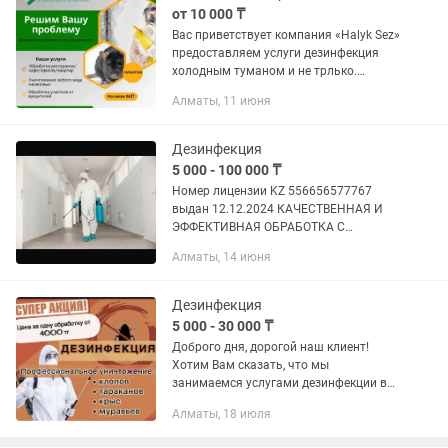
от 10 000 ₸
Вас приветствует компания «Halyk Sez»
предоставляем услуги дезинфекция
холодным туманом и не трлько.
Результаты видны сразу же после
Алматы, 11 июня
обработки. Чистота и здоровье — это
самое главное! Мы...
Дезинфекция
5 000 - 100 000 ₸
Номер лицензии KZ 556656577767
выдан 12.12.2024 КАЧЕСТВЕННАЯ И
ЭФФЕКТИВНАЯ ОБРАБОТКА C
ГАРАНТИЕЙ РЕЗУЛЬТАТА. Избавим вас
Алматы, 14 июня
от: клопов, тараканов, плесени,
муравьев, крыс, блох, ос, шершней,
комаров,...
Дезинфекция
5 000 - 30 000 ₸
Доброго дня, дорогой наш клиент!
Хотим Вам сказать, что мы
занимаемся услугами дезинфекции вот
уже 10 лет. Особо специализируемся
Алматы, 18 июля
на клопах и тараканах: от них почти
нереально избавиться вручную....