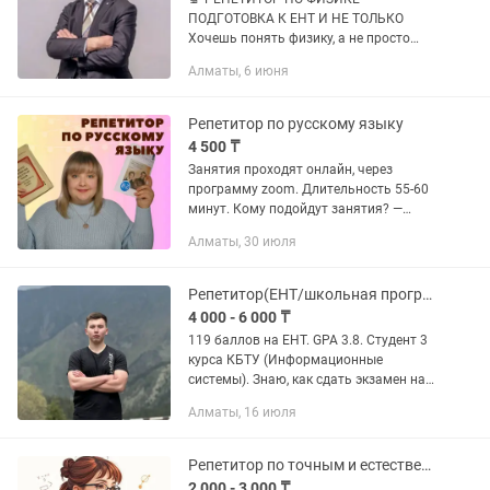
ПОДГОТОВКА К ЕНТ И НЕ ТОЛЬКО
Хочешь понять физику, а не просто
заучивать формулы? Я помогу
Алматы, 6 июня
разобраться в самых сложных темах
просто и понятно! ✅ Подготовка к ЕНТ
✅ Помощь...
Репетитор по русскому языку
4 500 ₸
Занятия проходят онлайн, через
программу zoom. Длительность 55-60
минут. Кому подойдут занятия? —
Детям 1–9 классов, которым нужна
Алматы, 30 июля
помощь с русским языком. —
Малышам 5–7 лет, которым важно
научиться...
Репетитор(ЕНТ/школьная программа )Математика,Физика,Химия,Информатика
4 000 - 6 000 ₸
119 баллов на ЕНТ. GPA 3.8. Студент 3
курса КБТУ (Информационные
системы). Знаю, как сдать экзамен на
максимум — научу этому вашего
Алматы, 16 июля
ребёнка. Готовлю к ЕНТ без зубрёжки:
ученик понимает логику задач,...
Репетитор по точным и естественным наукам
2 000 - 3 000 ₸