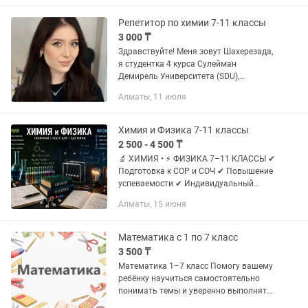
пробелы и выйти на...
Репетитор по химии 7-11 классы
3 000 ₸
Здравствуйте! Меня зовут Шахерезада,
я студентка 4 курса Сулейман
Демирель Университета (SDU),
специальность Химия. Имею 1,5 года
Алматы, 11 июля
опыта репетиторства. Занимаюсь с
учениками 7–11 классов, помогаю...
Химия и Физика 7-11 классы
2 500 - 4 500 ₸
🔬 ХИМИЯ • ⚡ ФИЗИКА 7–11 КЛАССЫ ✔
Подготовка к СОР и СОЧ ✔ Повышение
успеваемости ✔ Индивидуальный
подход 📲 Запись открыта
Алматы, 15 июня
Математика с 1 по 7 класс
3 500 ₸
Математика 1–7 класс Помогу вашему
ребёнку научиться самостоятельно
понимать темы и уверенно выполнять
домашние задания без ошибок. ✔