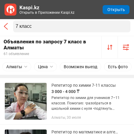
Kaspi.kz
Открыть
Открыть в Приложении Kaspi.kz
Объявления по запросу 7 класс в
Алматы
61 объявление
Алматы
Цена
Возможен выезд
Есть фото
Репетитор по химии 7-11 классы
3 000 - 4 000 ₸
Репетитор по химии для учеников 7–11
классов. Помогаю: •разобраться в
школьной химии с нуля •подтянуть
оценки •подготовиться к СОР и СОЧ
Алматы, 30 июля
•выполнить и понять домашние
задания Объясняю простым и...
Репетитор по математике и алгебре с 3 по 7класс