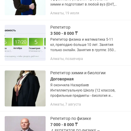
химии и подготовит в любой вуз (ЕНТ,
МОЭСК и т.п). Оффлайн и онлайн. 7-12
Алматы, 19 июля
класс индивидуально. Возможно будет
открыта группа.
Репетитор
3 500 - 8 000 ₸
Репетитор физика и математика 5-11
кл, преподаю больше 10 лет. Занятия
только онлайн. Занятия в группе: 3500
тнг, индивидуально 8000.
Алматы, позавчера
Восстановление пробелов по
математике, физике. Подготовка к...
Репетитор химии и биологии
Договорная
Я окончила Назарбаев
Интеллектуальную Школу (12 классов,
профильные предметы - биология и
химия на английском языке), а также
Алматы, 7 августа
Американскую школу с GPA 3.9/4.0. 📚
Имею 2 года опыта преподавания и...
Репетитор по физике
7 000 - 8 000 ₸
🔬 РЕПЕТИТОР ПО ФИЗИКЕ —