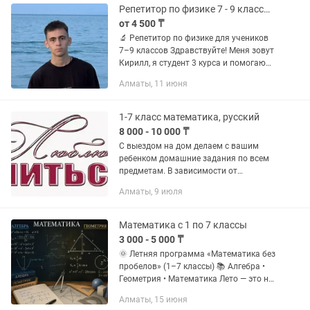
Репетитор по физике 7 - 9 классы, Подготовка к СОР и СОЧ Алматы
от 4 500 ₸
🔬 Репетитор по физике для учеников
7–9 классов Здравствуйте! Меня зовут
Кирилл, я студент 3 курса и помогаю
школьникам разобраться в физике
Алматы, 11 июня
простым и понятным языком. Что
входит в занятия: ✅...
1-7 класс математика, русский
8 000 - 10 000 ₸
С выездом на дом делаем с вашим
ребенком домашние задания по всем
предметам. В зависимости от
способностей укладываемся в час-два.
Алматы, 9 июля
В легкой понятной доступной форме
объясню любой предмет, научу...
Математика с 1 по 7 классы
3 000 - 5 000 ₸
🌞 Летняя программа «Математика без
пробелов» (1–7 классы) 📚 Алгебра •
Геометрия • Математика Лето — это не
только отдых, но и время, когда можно
Алматы, 15 июня
спокойно и без стресса закрыть