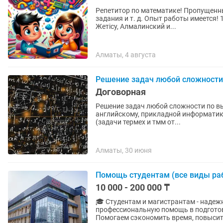
Репетитор по математике! Пропущенн
задания и т. д. Опыт работы имеется! 
Жетісу, Алмалинский и...
Алматы, 4 августа
Решение задач любой сложности
Договорная
Решение задач любой сложности по вы
английскому, прикладной информатике
(задачи термех и тмм от...
Алматы, 30 июня
Помощь студентам (все виды ра
10 000 - 200 000 ₸
🎓 Студентам и магистрантам - надежная а
профессиональную помощь в подготов
Помогаем сэкономить время, повысить