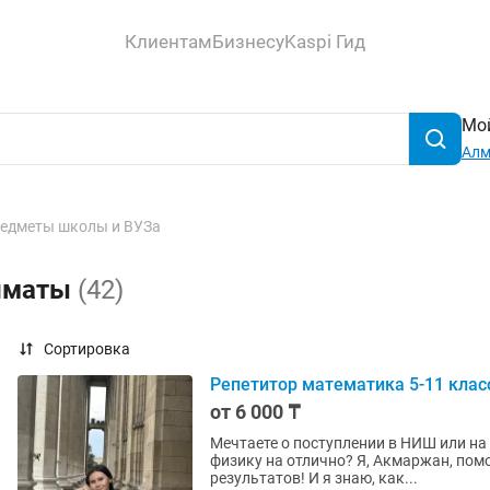
Клиентам
Бизнесу
Kaspi Гид
Мой
Ал
едметы школы и ВУЗа
Алматы
(42)
Сортировка
Репетитор математика 5-11 класс
от 6 000 ₸
Мечтаете о поступлении в НИШ или на
физику на отлично? Я, Акмаржан, помогу вам достичь не просто хороших, а потрясающих
результатов! И я знаю, как...