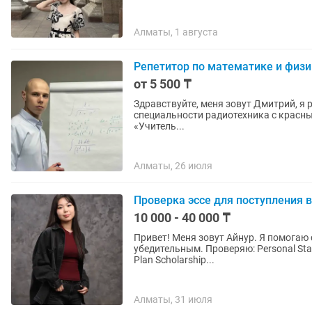
Алматы, 1 августа
Репетитор по математике и физик
от 5 500 ₸
Здравствуйте, меня зовут Дмитрий, я репетитор по мате
специальности радиотехника с красн
«Учитель...
Алматы, 26 июля
Проверка эссе для поступления
10 000 - 40 000 ₸
Привет! Меня зовут Айнур. Я помогаю
убедительным. Проверяю: Personal Statement Motivation Letter Statement of Purpose (SOP) Study
Plan Scholarship...
Алматы, 31 июля