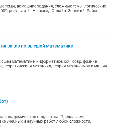
ые темы, домашние задания, сложные темы, логические
100% результат!!! На выезд.Онлайн. Звоните!!!Район
 на заказ по высшей математике
сшей математике, информатике, соч, совр, физике,
, теоретическая механика, теория механизмов и машин
бот)
кадемическая поддержка! Предлагаем
ке учебных и научных работ любой сложности.
...