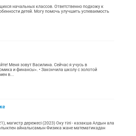
щихся начальных классов. Ответственно подхожу к
обенности детей. Могу помочь улучшить успеваемость
те! Меня зовут Василина. Сейчас я учусь в
омика и финансы». • Закончила школу с золотой
ен в...
ке
1), магистр дережесі (2023) Оку тілі - казакша Алдын ала
орлыкпен айналысамын Физика жане математикадан