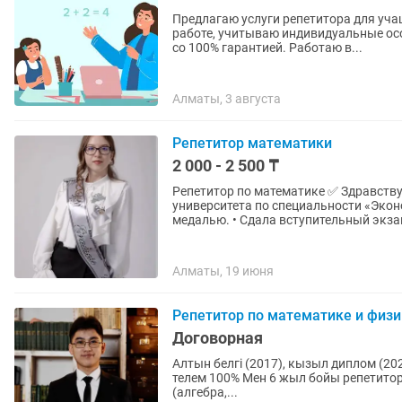
Предлагаю услуги репетитора для уча
работе, учитываю индивидуальные ос
со 100% гарантией. Работаю в...
Алматы, 3 августа
Репетитор математики
2 000 - 2 500 ₸
Репетитор по математике ✅ Здравствуй
университета по специальности «Экон
медалью. • Сдала вступительный экзам
Алматы, 19 июня
Репетитор по математике и физи
Договорная
Алтын белгі (2017), кызыл диплом (202
телем 100% Мен 6 жыл бойы репетит
(алгебра,...