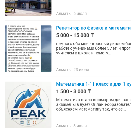
Алматы, 6 июля
Репетитор по физике и математи
5 000 - 15 000 ₸
немного обо мне: - красный диплом бакала
работе с учениками более 5 лет, и прогресс от меся
учителем в школе и помогу...
Алматы, 23 июля
Математика 1-11 класс и для 1 к
1 500 - 3 000 ₸
Математика стала кошмаром для ваше
экзамены в вузе? Онлайн-образовательный центр PEAK поднимет знания на максимум. Мы
объясняем математику так, что её...
Алматы, 3 июля