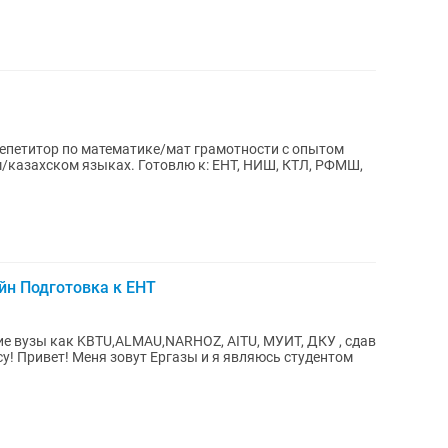
репетитор по математике/мат грамотности с опытом
м/казахском языках. Готовлю к: ЕНТ, НИШ, КТЛ, РФМШ,
йн Подготовка к ЕНТ
ие вузы как KBTU,ALMAU,NARHOZ, AITU, МУИТ, ДКУ , сдав
дентом