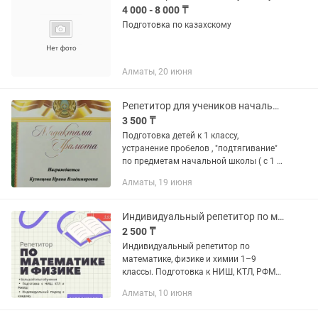
4 000 - 8 000 ₸
Подготовка по казахскому
Алматы, 20 июня
Репетитор для учеников начальной школы, подготовка к школе.
3 500 ₸
Подготовка детей к 1 классу,
устранение пробелов , "подтягивание"
по предметам начальной школы ( с 1 -
4 класс).
Алматы, 19 июня
Индивидуальный репетитор по математике, физике и химии с 1 по 9 классы.
2 500 ₸
Индивидуальный репетитор по
математике, физике и химии 1–9
классы. Подготовка к НИШ, КТЛ, РФМШ
Репетитор с профессиональным
Алматы, 10 июня
опытом обучения. Помогу с
подготовкой к СОР, СОЧ. К таким