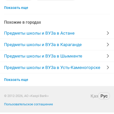
Показать еще
казахский язык
химия
подготовка школе
русские
репетитор по казахскому языку
Похожие в городах
биология
договорная
подготовка к ент
Предметы школы и ВУЗа в Астане
физика
гуманитарные
гуманитарные науки
Предметы школы и ВУЗа в Караганде
домашнее задание
работа от 1
Предметы школы и ВУЗа в Шымкенте
начальные классы
решение задач
эссе
Предметы школы и ВУЗа в Усть-Каменогорске
Предметы школы и ВУЗа в Актобе
учитель
репетитор русского языка
алгебра
Показать еще
Предметы школы и ВУЗа в Костанае
репетитор по алгебре
репетитор английского языка
Қаз
Рус
© 2012-2026, АО «Kaspi Bank»
Предметы школы и ВУЗа в Атырау
100
репетитор по истории
репетиторство
Пользовательское соглашение
Предметы школы и ВУЗа в Петропавловске
химия и биология
педагога