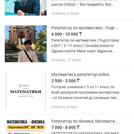
школы (НИШ) ✅ Все предметы. Все
классы. Один преподаватель. Привет!
Алматы, 6 июня
Меня зовут Ауелбай Айсултан, я —
ученик Назарбаев Интеллектуальной...
Репетитор по математике . Подготовка к ЕНТ 5-11 класс. Онлайн/Алматы
6 000 - 10 000 ₸
Репетитор по математике | Подготовка
к ЕНТ | 5–11 класс | Онлайн/Алматы
Здравствуйте! Меня зовут Идрисов
Салим. Я провожу индивидуальные
Алматы, 17 июля
занятия по математике для
школьников 5–11 классов и готовлю
к...
Математика репетитор online
2 500 - 3 500 ₸
Готовлю учеников с 5 по 11 класс по
всей школьной программе математики
- от базовых понятий до сложных тем
перед выпускными экзаменами. Чёткая
Алматы, вчера
структура программ по классам,
поэтому подключиться...
Репетитор по Физике, Математике. Подготовка к IELTS, SAT
7 000 - 8 000 ₸
РЕПЕТИТОР ПО МАТЕМАТИКЕ, ФИЗИКЕ,