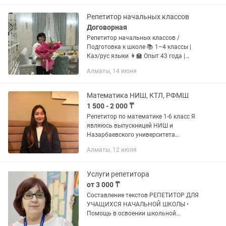
школе; помощь в освоении школьной
программы...
Репетитор начальных классов
Договорная
Репетитор начальных классов /
Подготовка к школе 📚 1–4 классы |
Каз/рус языки 👩🏫 Опыт 43 года |
Высшая категория ✅ Чтение, письмо,
Алматы, 14 июня
счет, развитие памяти и внимания ✅
Подготовка по новой программе...
Математика НИШ, КТЛ, РФМШ
1 500 - 2 000 ₸
Репетитор по математике 1-6 класс Я
являюсь выпускницей НИШ и
Назарбаевского университета
факультета математики. Более 7 лет
Алматы, 12 июля
преподаю школьникам и помогаю
поступить в престижные школы НИШ,
КТЛ,...
Услуги репетитора
от 3 000 ₸
Составление текстов РЕПЕТИТОР ДЛЯ
УЧАЩИХСЯ НАЧАЛЬНОЙ ШКОЛЫ •
Помощь в освоении школьной
программы (1–4 классы) • Подготовка