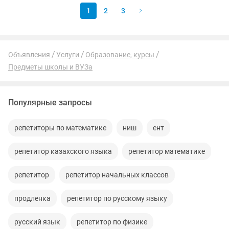
1
2
3
Объявления
Услуги
Образование, курсы
Предметы школы и ВУЗа
Популярные запросы
репетиторы по математике
ниш
ент
репетитор казахского языка
репетитор математике
репетитор
репетитор начальных классов
продленка
репетитор по русскому языку
русский язык
репетитор по физике