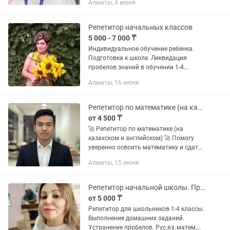
Алматы, 4 июня
к контрольным работам • Ликвидация
пробелов в знаниях • Развитие
навыков...
Репетитор начальных классов
5 000 - 7 000 ₸
Индивидуальное обучение ребенка.
Подготовка к школе. Ликвидация
пробелов знаний в обучении 1-4
классы. Выполнение домашнего
Алматы, 16 июня
задания. Каллиграфия и чистописание
Подготовка к школе.Оказание...
Репетитор по математике (на казахском и на английском)
от 4 500 ₸
🚀 Репетитор по математике (на
казахском и английском) 🚀 Помогу
уверенно освоить математику и сдать
экзамены на максимум! 📚 1–11 класс
Алматы, 15 июня
+ университет: матанализ, линейная
алгебра, теория...
Репетитор начальной школы. Продленка. Чтение, каллиграфия. Рус, англ
от 5 000 ₸
Репетитор для школьников 1-4 классы.
Выполнение домашних заданий.
Устранение пробелов. Рус.яз, матем,