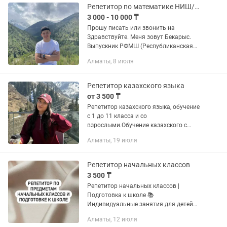
школам как НИШ,...
Репетитор по математике НИШ/РФМШ/КТЛ(БИЛ) ЕНТ
3 000 - 10 000 ₸
Прошу писать или звонить на
Здравствуйте. Меня зовут Бекарыс.
Выпускник РФМШ (Республиканская
физико-математическая школа).
Алматы, 8 июля
Студент 3 курса Назарбаев
Университет, специальность —...
Репетитор казахского языка
от 3 500 ₸
Репетитор казахского языка, обучение
с 1 до 11 класса и со
взрослыми.Обучение казахского с
нуля. Подготовка к экзаменам.
Алматы, 19 июля
Помощь с домашними заданиями.
Репетитор начальных классов
3 500 ₸
Репетитор начальных классов |
Подготовка к школе 📚
Индивидуальные занятия для детей
дошкольного и младшего школьного
Алматы, 12 июля
возраста. Предлагаю: подготовку к