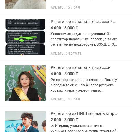
чтение, каллиграфия. Индивидуально
Алматы, 16 июля
Подготовка к школе Обучение на
русском языке. На каникулах...
Репетитор начальных классов/ по русскому языку
4 000 - 8 000 ₸
Уважаемые родители и ученики! Я -
репетитор начальных классов , а также
репетитор по подготовке к ВОУД, ЕГЭ,
ОГЭ ( русский язык). Предлагаю Вам
Алматы, 5 августа
свою помощь! Имею опыт работы с
детьми дошкольного и...
Репетитор начальных классов
4 500 - 5 000 ₸
Репетитор начальных классов. Помогу
с предметами с 1 по 4 класс русского
языка, литературного чтения,
математики и подготовка к школе .
Алматы, 14 июля
Продолжительность занятий час-
(выезд) Дополнительно если есть...
Репетитор из НИШ по разным предметам
2 000 - 3 000 ₸
🔥 Индивидуальные занятия от
ученика Назарбаев Интеллектуальной