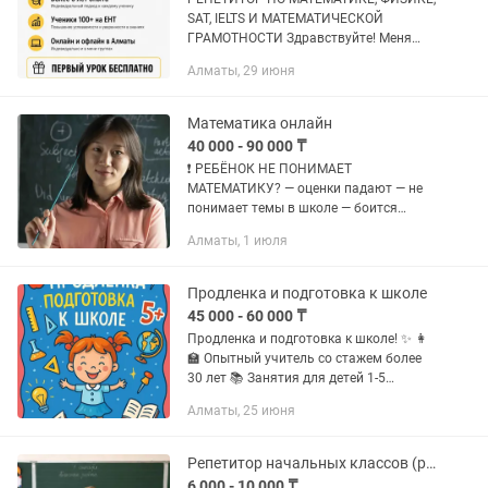
SAT, IELTS И МАТЕМАТИЧЕСКОЙ
ГРАМОТНОСТИ Здравствуйте! Меня
зовут Жанторе. Более 5 лет занимаюсь
Алматы, 29 июня
индивидуальным обучением
школьников и студентов по
математике,...
Математика онлайн
40 000 - 90 000 ₸
❗ РЕБЁНОК НЕ ПОНИМАЕТ
МАТЕМАТИКУ? — оценки падают — не
понимает темы в школе — боится
контрольных и экзаменов —
Алматы, 1 июля
подготовка к НИШ вызывает стресс
Это можно исправить — с системой и
правильным...
Продленка и подготовка к школе
45 000 - 60 000 ₸
Продленка и подготовка к школе! ✨ 👩
🏫 Опытный учитель со стажем более
30 лет 📚 Занятия для детей 1-5
классов (русские и казахские классы)
Алматы, 25 июня
👧 Индивидуальные занятия ⏰ Время
работы: с 8:00 до 18:00 🍲 По...
Репетитор начальных классов (русский язык обучения)
6 000 - 10 000 ₸