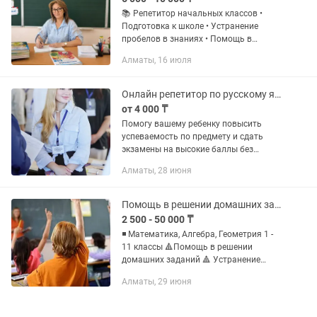
📚 Репетитор начальных классов •
Подготовка к школе • Устранение
пробелов в знаниях • Помощь в
выполнении домашних заданий •
Алматы, 16 июля
Русский язык, математика, чтение • 1–4
классы 👩🏫 Опыт работы — 18 лет 🏅...
Онлайн репетитор по русскому языку и литературе
от 4 000 ₸
Помогу вашему ребенку повысить
успеваемость по предмету и сдать
экзамены на высокие баллы без
стресса! Занятия проходят в
Алматы, 28 июня
комфортном онлайн-формате. 1–4
классы: Закладываем базу
грамотности,...
Помощь в решении домашних заданий
2 500 - 50 000 ₸
◾ Математика, Алгебра, Геометрия 1 -
11 классы 🔺Помощь в решении
домашних заданий 🔺 Устранение
пробелов по прошлым темам
Алматы, 29 июня
🔺Подготовка к СОР/СОЧ 💻Формат
обучения: онлайн 🌐Платформа:
Google...