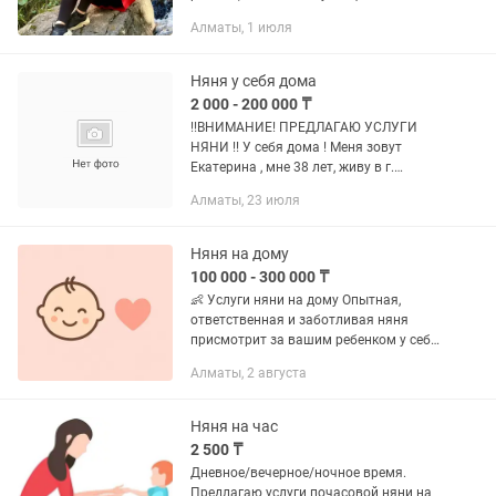
ребятами школьного возраста. На
Алматы, 1 июля
данный момент учусь на детского
психолога, имею опыт в данной...
Няня у себя дома
2 000 - 200 000 ₸
!!️ВНИМАНИЕ! ПРЕДЛАГАЮ УСЛУГИ
НЯНИ !!️ У себя дома ! Меня зовут
Екатерина , мне 38 лет, живу в г.
Алматы (ЖК "Алатау", Маркова-
Алматы, 23 июля
Попова) 📌 Предлагаю услуги няни у
себя дома: ✔️ По часам, на полный
день...
Няня на дому
100 000 - 300 000 ₸
👶 Услуги няни на дому Опытная,
ответственная и заботливая няня
присмотрит за вашим ребенком у себя
дома. Создам уютную и безопасную
Алматы, 2 августа
атмосферу, как для своего малыша 💕
💰 Оплата: от 100 000 тг в месяц...
Няня на час
2 500 ₸
Дневное/вечерное/ночное время.
Предлагаю услуги почасовой няни на