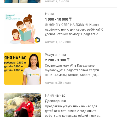
Алматы, 7 июля
смена подгузника при необходимости •
Укладывание спать •...
Няня
1 000 - 10 000 ₸
🌸 НЯНЯ У СЕБЯ НА ДОМУ 🌸 Ищете
надёжную няню для своего ребёнка? С
удовольствием помогу! Предлагаю
услуги няни у себя на дому для детей
Алматы, 17 июня
от 1-го месяца и старше. ✅ Заботливое
и внимательное...
Услуги няни
2 200 - 3 300 ₸
Сервис для мам #1 в Казахстане-
mynanny_kz. Предоставляем Услуги
няни - Алматы, Астана, Караганда,
Шымкент, Павлодар. Если вы хотите
Алматы, 30 июля
спокойно сходить на мероприятие или
сделать свои дела по дому то...
Няня на час
Договорная
Предлагаю услуги няни на час для
детей от 6 лет. Имею 2 года опыта
работы, легко нахожу общий язык с