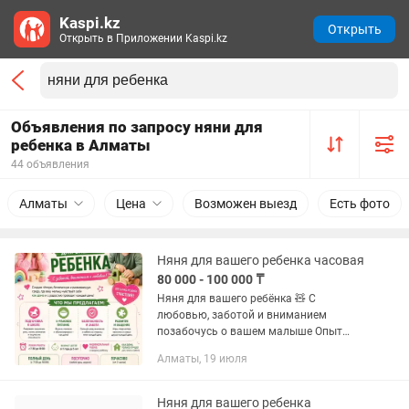
Kaspi.kz
Открыть
Открыть в Приложении Kaspi.kz
Объявления по запросу няни для
ребенка в Алматы
44 объявления
Алматы
Цена
Возможен выезд
Есть фото
Няня для вашего ребенка часовая
80 000 - 100 000 ₸
Няня для вашего ребёнка 🧸 С
любовью, заботой и вниманием
позабочусь о вашем малыше Опыт
работы с детьми более 25 лет.
Алматы, 19 июля
Предлагаю тёплую, домашнюю
атмосферу, где ребёнок чувствует себя
спокойно,...
Няня для вашего ребенка