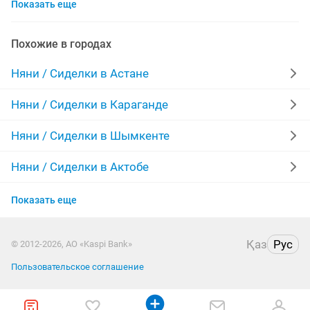
Показать еще
договорная
няня домработница
няня на выходные
работа сиделка
няня для
Похожие в городах
няня сиделка
садик дому
няня помощница
Няни / Сиделки в Астане
мини садик
ищу няню
детское
медсестра
Няни / Сиделки в Караганде
сиделка для
в школу
няня срочно
мини сад
Няни / Сиделки в Шымкенте
сиделка пожилыми
пожилые люди
Няни / Сиделки в Актобе
Няни / Сиделки в Костанае
почасовая няня
няня ребенку
Показать еще
Няни / Сиделки в Уральске
работа на дому няни
для детей
дом
уход
Қаз
Рус
© 2012-2026, АО «Kaspi Bank»
Няни / Сиделки в Атырау
няня для детей
индивидуальный
Пользовательское соглашение
Няни / Сиделки в Казахстане