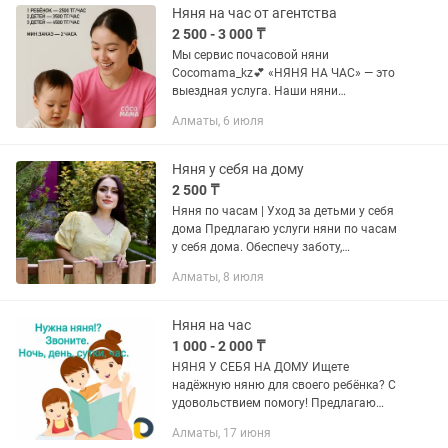
Няня на час от агентства
2 500 - 3 000 ₸
Мы сервис почасовой няни
Cocomama_kz💕 «НЯНЯ НА ЧАС» — это
выездная услуга. Наши няни
приезжают к вам домой в удобное
Алматы, 6 июля
время и место. Минимальный заказ —
2 часа. ЧТО МЫ ДЕЛАЕМ? ✅
Присмотрим за вашим...
Няня у себя на дому
2 500 ₸
Няня по часам | Уход за детьми у себя
дома Предлагаю услуги няни по часам
у себя дома. Обеспечу заботу,
безопасность и интересный досуг для
Алматы, 8 июля
вашего ребенка. О себе: • Учитель
начального образования. •...
Няня на час
1 000 - 2 000 ₸
НЯНЯ У СЕБЯ НА ДОМУ Ищете
надёжную няню для своего ребёнка? С
удовольствием помогу! Предлагаю
услуги няни у себя на дому для детей с
Алматы, 17 июня
2-х месяцев и старше. 1. Заботливое и