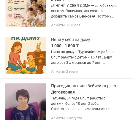
👶 НЯНЯ У СЕБЯ ДОМА — с любовью и
опытом Понимаю, как сложно
доверить самое ценное ❤️ Поэтому
предлагаю не просто присмотр, а
Алматы, 13 июля
заботу, внимание и спокойствие для
вас. Я — педагог с 10-летним стажем
и...
Няня у себя на дому
1 000 - 1 500 ₸
Няня на дому в Турксибском районе .
Опыт работы с детьми 15 лет . Беру
деток от 3-х месяцев до 7 лет .
Индивидуальный подход к каждому
Алматы, 2 июня
ребенку и хорошие условия. Частный
дом с красивой и...
Приходящая няня,бебиситтер, почасовая оплата.
Договорная
Татьяна, 54 года Опыт работы с
детьми: более 10 лет О себе:
Ответственная и внимательная няня с
многолетним опытом работы. Мой
Алматы, 3 августа
подход — это не просто присмотр за
ребенком, а полноценное вовлечение...