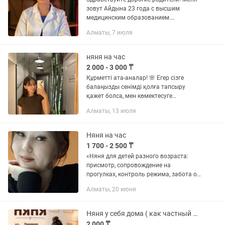
зовут Айдына 23 года с высшим
медицинским образованием.
Гарантирую тепло и уют для вашего
Алматы, 7 июля
ребёнка. Няня с выездом в любое
время суток. С медицинским
образованием,...
няня на час
2 000 - 3 000 ₸
Құрметті ата-аналар! 🌸 Егер сізге
балаңызды сенімді қолға тапсыру
қажет болса, мен көмектесуге
дайынмын! Мен — мейірімді әрі
Алматы, 13 июля
жауапты бала күтушісімін, балаларды
өте жақсы көремін және оларға
ерекше...
Няня на час
1 700 - 2 500 ₸
«Няня для детей разного возраста:
присмотр, сопровождение на
прогулках, контроль режима, забота о
безопасности и комфорте ребенка».
Алматы, 20 июня
Няня у себя дома ( как частный детский сад)
2 000 ₸