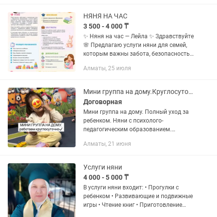
внимательное отношение к...
НЯНЯ НА ЧАС
3 500 - 4 000 ₸
✨ Няня на час — Лейла ✨ Здравствуйте
🌸 Предлагаю услуги няни для семей,
которым важны забота, безопасность
и спокойная атмосфера для ребенка.
Алматы, 25 июля
Имею медицинское образование
(медсестра) и обучаюсь на...
Мини группа на дому.Круглосуточно
Договорная
Мини группа на дому. Полный уход за
ребенком. Няни с психолого-
педагогическим образованием.
Терпеливы и спокойны в общении с
Алматы, 21 июня
детьми. Частный дом- свой двор, все
условия для детей есть. В группе 6 - 7...
Услуги няни
4 000 - 5 000 ₸
В услуги няни входит: • Прогулки с
ребенком • Развивающие и подвижные
игры • Чтение книг • Приготовление
каши и кормление • Переодевание,