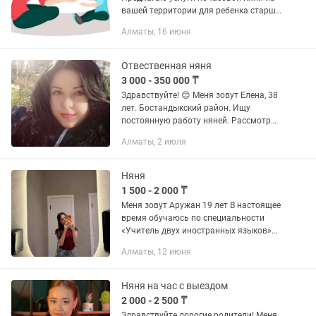
вашей территории для ребенка старше
2х лет, так же няни выходного дня.
Алматы, 16 июня
Опыт работы более 6 лет. Игры,
развитие, прогулки, все,...
Отвественная няня
3 000 - 350 000 ₸
Здравствуйте! 😊 Меня зовут Елена, 38
лет. Бостандыкский район. Ищу
постоянную работу няней. Рассмотрю
любые варианты: почасовая или на
Алматы, 2 июля
постоянной основе. Как работаю: Могу
быть для вашего ребёнка...
Няня
1 500 - 2 000 ₸
Меня зовут Аружан 19 лет В настоящее
время обучаюсь по специальности
«Учитель двух иностранных языков»
Ответственная, доброжелательная и
Алматы, 12 июня
внимательная няня. Предлагаю услуги
по присмотру за детьми,...
Няня на час с выездом
2 000 - 2 500 ₸
Здравствуйте дорогие родители! Меня