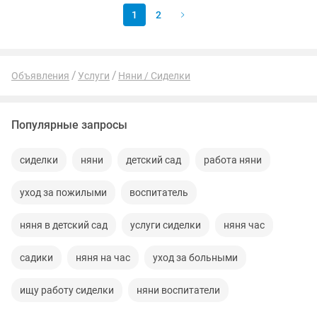
1
2
Объявления
Услуги
Няни / Сиделки
Популярные запросы
сиделки
няни
детский сад
работа няни
уход за пожилыми
воспитатель
няня в детский сад
услуги сиделки
няня час
садики
няня на час
уход за больными
ищу работу сиделки
няни воспитатели