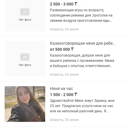
2 500 - 3 000 ₸
Развивающие игры по возрасту,
соблюдение режима дня ,прогулки на
свежем воздухе приготовление еды
для ребенка.
Алматы, 24 июня
Казахоговорящая няня для ребенка с проживанием
от 500 000 ₸
Казахоговорящая, добрая няня для
вашего ребенка с проживанием. Мама
и бабушка с опытом, ответственная
женщина, проработавшая много лет в
Алматы, 25 июня
сфере здравоохранения.
Няня на час
1 500 - 2 000 ₸
Здравствуйте! Меня зовут Зарина, мне
25 лет. Предлагаю услуги няни на час
или на неполный рабочий день. Я
ответственная, пунктуальная и легко
Алматы, 30 июня
нахожу общий язык с детьми. Имею
педагогическое...