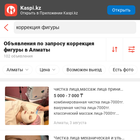
Kaspi.kz
Открыть
Открыть в Приложении Kaspi.kz
Объявления по запросу коррекция
фигуры в Алматы
102 объявления
Алматы
Цена
Возможен выезд
Есть фото
чистка лица,массаж лица принимаю только женщин
5 000 - 7 000 ₸
комбинированная чистка лица-7000тг.
вакуумная чистка лица-7000тг.
классический массаж лица-7000тг.
точечный массаж лица-5000тг.
Алматы, 3 августа
Чистка лица механическая и ультразвуковая, пилинг лица ,массаж лица!!!