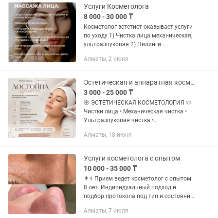
Услуги Косметолога
8 000 - 30 000 ₸
Косметолог эстетист оказывает услуги
по уходу 1) Чистка лица механическая,
ультразвуковая 2) Пилинги
всесезонные 3) Подтяжка лица и шеи
Алматы, 2 июня
4) Комбинированный массаж лица,
шеи и декольте (буккальный,...
Эстетическая и аппаратная космическая. Чистка и пилинг лица.
3 000 - 25 000 ₸
🌸 ЭСТЕТИЧЕСКАЯ КОСМЕТОЛОГИЯ 🧼
Чистки лица • Механическая чистка •
Ультразвуковая чистка •
Комбинированная чистка •
Алматы, 18 июня
Атравматическая чистка ✔ Глубокое
очищение кожи ✔ Удаление чёрных
точек и...
Услуги косметолога с опытом
10 000 - 35 000 ₸
👩⚕️ Прием ведет косметолог с опытом
8 лет. Индивидуальный подход и
подбор протокола под тип и состояние
кожи. Мы работаем с такими
Алматы, 7 июля
запросами: • высыпания и акне •