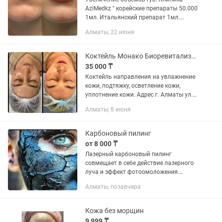
AziMedkz " корейские препараты 50.000
1мл. Итальянский препарат 1мл.
80.000. Швейцарский препарат от
Алматы, 22 июня
120.000 1 мл. Работаем только с
качественными препаратами. Номер...
Коктейль Монако Биоревитализация
35 000 ₸
Коктейль направления на увлажнение
кожи, подтяжку, осветление кожи,
уплотнение кожи. Адрес г. Алматы ул.
Жарокова 163 и ул. Станкевича 2
Алматы, 8 июня
Лицензия на медицинскую
деятельность 24011461 от...
Карбоновый пилинг
от 8 000 ₸
Лазерный карбоновый пилинг
совмещает в себе действие лазерного
луча и эффект фотоомоложения.
Нюанс этой процедуры – специальный
Алматы, позавчера
гель-маска, в составе которой имеются
наночастицы диоксида...
Кожа без морщин
9 999 ₸