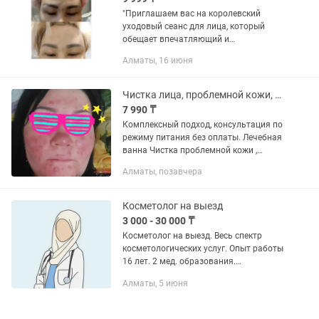
"Приглашаем вас на королевский
уходовый сеанс для лица, который
обещает впечатляющий и
омолаживающий эффект - воплощение
Алматы, 16 июня
Голливудской красоты! Предоставляем
освежающую процедуру с
неповторимым...
Чистка лица, проблемной кожи, пигментация , розацеа
7 990 ₸
Комплексный подход, консультация по
режиму питания без оплаты. Лечебная
ванна Чистка проблемной кожи ,
чистка организма , прыщи , просянка ,
Алматы, позавчера
розацеа , купероз и прочее.
Рассчитывайте сразу на...
Косметолог на выезд
3 000 - 30 000 ₸
Косметолог на выезд. Весь спектр
косметологических услуг. Опыт работы
16 лет. 2 мед. образования.
Профессиональная косметика,
Алматы, 5 июня
премиум класса. Все стерильно,
одноразовый расходный материал.
Запись...