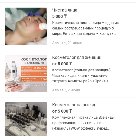
постакне • расширенные поры •...
Чистка лица
5 000 ₸
Косметическая чистка лица – одна из
самых востребованных процедур в
мире. Ее главная задача – вернуть
коже здоровый вид. Это произойдет
Алматы, 21 июля
после того, как будет восстановлено
дыхание кожи, она...
Косметолог для женщин
от 5 000 ₸
Косметолог (только для женщин)
Чистка лица, пилинги, удаление
татуажа Алматы, район Орбиты —
чистка лица 8–10 этапов — 10 000–15
Алматы, 2 июня
000 тг — пилинги по сезону — от 10 000
тг — удаление татуажа и...
Косметолог на выезд
от 5 000 ₸
Комплексная чистка лица Все виды
профессиональных пилингов
(Израиль) WOW эффекты перед
мероприятием Лечение Акне, удаление