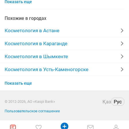
Показать еще
модели
модели для
лифтинг лица
мягки
рф лифтинг
женщины
красот
коррекция
Похожие в городах
ткани
брови
медицински
кавитация
Косметология в Астане
аппаратный
девушки
для массажа
акция
Косметология в Караганде
удаление татуажа
курсы 1
уход
эффект
Косметология в Шымкенте
час
Косметология в Усть-Каменогорске
Косметология в Таразе
Показать еще
Косметология в Уральске
Қаз
Рус
© 2012-2026, АО «Kaspi Bank»
Косметология в Атырау
Пользовательское соглашение
Косметология в Петропавловске