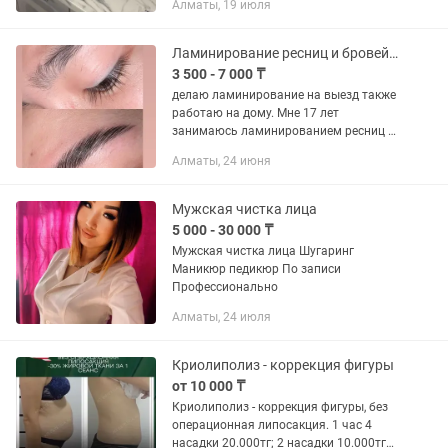
Алматы, 19 июля
пигментных пятен, улучшение
состояния и качества кожи Чистка...
Ламинирование ресниц и бровей/ мусульманская коррекция.
3 500 - 7 000 ₸
делаю ламинирование на выезд также
работаю на дому. Мне 17 лет
занимаюсь ламинированием ресниц и
бровей уже 2 года буду рада новым
Алматы, 24 июня
клиентам 💕
Мужская чистка лица
5 000 - 30 000 ₸
Мужская чистка лица Шугаринг
Маникюр педикюр По записи
Профессионально
Алматы, 24 июля
Криолиполиз - коррекция фигуры
от 10 000 ₸
Криолиполиз - коррекция фигуры, без
операционная липосакция. 1 час 4
насадки 20.000тг; 2 насадки 10.000тг