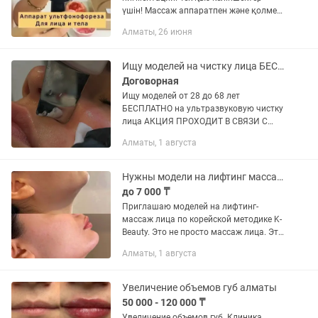
үшін! Массаж аппаратпен және қолмен!
Қызықтырса хабарласыңыз. Үйге
Алматы, 26 июня
барып немесе үйімде қабылдаймын.
Тек әйел адамдарына!
Ищу моделей на чистку лица БЕСПЛАТНО!!!
Договорная
Ищу моделей от 28 до 68 лет
БЕСПЛАТНО на ультразвуковую чистку
лица АКЦИЯ ПРОХОДИТ В СВЯЗИ С
ОТКРЫТИЕМ НОВОГО ФИЛИАЛА
Алматы, 1 августа
ПЛАТИТЬ НИЧЕГО НЕ НУЖНО
,ПРОЦЕДУРА ПРОВОДИТСЯ ПОЛНОГО
ЛИЦА 5 этапов очищения...
Нужны модели на лифтинг массаж лица
до 7 000 ₸
Приглашаю моделей на лифтинг-
массаж лица по корейской методике K-
Beauty. Это не просто массаж лица. Это
комплексная работа с причинами
Алматы, 1 августа
возрастных изменений: • расслабление
мышц головы и шеи •...
Увеличение объемов губ алматы
50 000 - 120 000 ₸
Увеличение объемов губ. Клиника