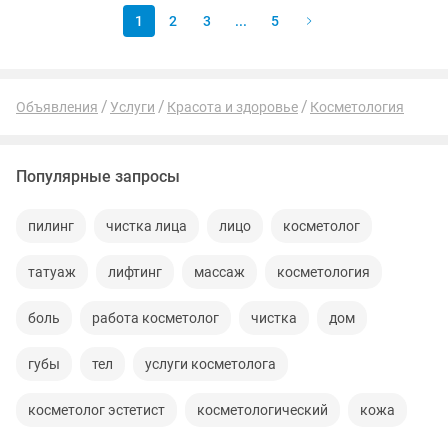
1
2
3
...
5
Объявления
Услуги
Красота и здоровье
Косметология
Популярные запросы
пилинг
чистка лица
лицо
косметолог
татуаж
лифтинг
массаж
косметология
боль
работа косметолог
чистка
дом
губы
тел
услуги косметолога
косметолог эстетист
косметологический
кожа