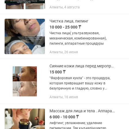
Криолиполиз – это неинвазивная
Алматы, 4 августа
процедура по снижению жировых
отложений при помощи...
Чистка лица, пилинг
10 000 - 25 000 ₸
Чистка лица( ультразвуковая,
механическая, комбинированная),
пилинги, аппаратные процедуры
Алматы, 26 июня
Сияние кожи лица перед мероприятием
15 000 ₸
"Фарфоровая кукла" - это процедура,
которая превращает вашу кожу в
безупречную и гладкую, словно у
фарфоровой куклы. Готовьтесь к
Алматы, 16 июня
мероприятию с уверенностью, зная,
что ваш образ будет непревзойденно...
Массаж для лица и тела . Аппаратный массаж
6 000 - 10 000 ₸
лифтинг; увлажнение; удаление
пигментации. Тек қыз-келіншектер