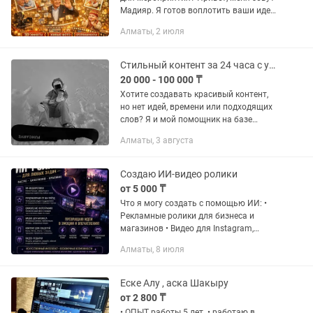
Мадияр. Я готов воплотить ваши идеи
в реальность, учтя все ваши
Алматы, 2 июля
пожелания с помощью
индивидуального и творческого
подхода. Мои...
Стильный контент за 24 часа с умным помощником!
20 000 - 100 000 ₸
Хотите создавать красивый контент,
но нет идей, времени или подходящих
слов? Я и мой помощник на базе
искусственного интеллекта (AI)
Алматы, 3 августа
сделаем все за вас — быстро, стильно и
профессионально! Что мы...
Создаю ИИ-видео ролики
от 5 000 ₸
Что я могу создать с помощью ИИ: •
Рекламные ролики для бизнеса и
магазинов • Видео для Instagram,
TikTok и Reels • Поздравления от
Алматы, 8 июля
знаменитостей и любимых персонажей
• Оживление старых и семейных...
Еске Алу , аска Шакыру
от 2 800 ₸
• ОПЫТ работы 5 лет. • работаю в