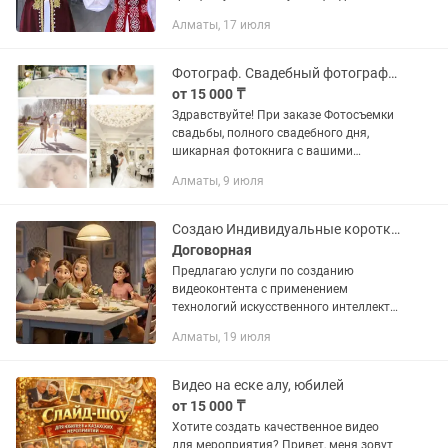
рождения Сүндет той, тілашар
Алматы, 17 июля
Тұсаукесер/годика Конференции,
презентация Фото видео...
Фотограф. Свадебный фотограф. Мероприятия. Свадьбы. Фотосессии
от 15 000 ₸
Здравствуйте! При заказе Фотосъемки
свадьбы, полного свадебного дня,
шикарная фотокнига с вашими
красивыми фотографиями, для вас в
Алматы, 9 июля
подарок! У меня большой опыт в
съёмках, в профессии с 2012 года.
Для...
Создаю Индивидуальные короткие мультфильмы/анимации на заказ
Договорная
Предлагаю услуги по созданию
видеоконтента с применением
технологий искусственного интеллекта
или в ручную: • Генерация видео по
Алматы, 19 июля
сценарию • Анимация фотографий •
Создание 3D-персонажей • Рекламные
и...
Видео на еске алу, юбилей
от 15 000 ₸
Хотите создать качественное видео
для мероприятия? Привет, меня зовут