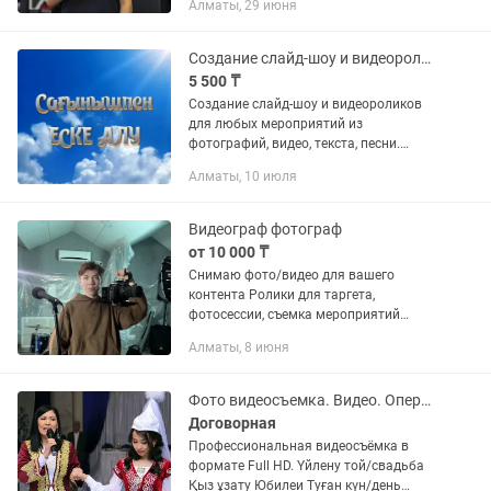
Алматы, 29 июня
видио для бизнеса и для социальных
сетей как reels. Турлі іс-шараларда өз...
Создание слайд-шоу и видеороликов. Еске алу
5 500 ₸
Создание слайд-шоу и видеороликов
для любых мероприятий из
фотографий, видео, текста, песни.
Свадьба/Үйлену той, Қыз ұзату День
Алматы, 10 июля
рождения/Туған күн Юбилей/Мерей той
Поминки/ЕскеАлу Видео...
Видеограф фотограф
от 10 000 ₸
Снимаю фото/видео для вашего
контента Ролики для таргета,
фотосессии, съемка мероприятий
Снимаю видео и фото мероприятие: •
Алматы, 8 июня
Мерей той (юбилей) • Туган кун (день
рождения) • Перзентханадан шығу...
Фото видеосъемка. Видео. Оператор
Договорная
Профессиональная видеосъёмка в
формате Full HD. Үйлену той/свадьба
Қыз ұзату Юбилеи Туған күн/день