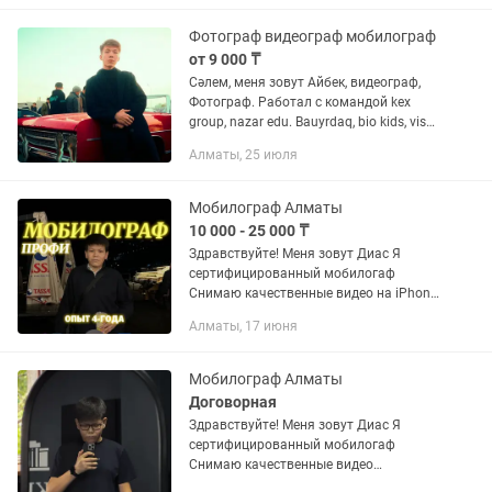
роддома,предметная фотосессия,фуд
фотосессия,...
Фотограф видеограф мобилограф
от 9 000 ₸
Сәлем, меня зовут Айбек, видеограф,
Фотограф. Работал с командой kex
group, nazar edu. Bauyrdaq, bio kids, visa
run, Галерея Новостроек Снимаю видео
Алматы, 25 июля
и фото разных задач • Мерей той
(юбелей) • Туған...
Мобилограф Алматы
10 000 - 25 000 ₸
Здравствуйте! Меня зовут Диас Я
сертифицированный мобилогаф
Снимаю качественные видео на iPhone
15Pro Популярный формат сьемки и
Алматы, 17 июня
монтаж видио для бизнеса и для
социальных сетей как reels. Турлі...
Мобилограф Алматы
Договорная
Здравствуйте! Меня зовут Диас Я
сертифицированный мобилогаф
Снимаю качественные видео
Популярный формат сьемки и монтаж