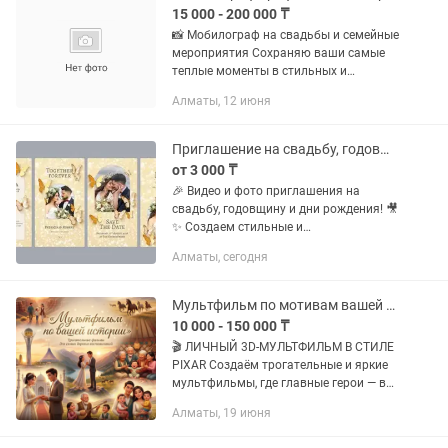
15 000 - 200 000 ₸
📸 Мобилограф на свадьбы и семейные
мероприятия Сохраняю ваши самые
теплые моменты в стильных и
коротких видео: свадьбы дни
Алматы, 12 июня
рождения семейные праздники детские
мероприятия 🎬 Делаю живые и...
Приглашение на свадьбу, годовщину и дни рождения
от 3 000 ₸
🎉 Видео и фото приглашения на
свадьбу, годовщину и дни рождения! 🎥
✨ Создаем стильные и
запоминающиеся приглашения под
Алматы, сегодня
ваш праздник ❤️ 💰 Цена — от 5000 тг
🎁 Скидки при заказе нескольких
приглашений...
Мультфильм по мотивам вашей жизни в стиле Pixar
10 000 - 150 000 ₸
🎬 ЛИЧНЫЙ 3D-МУЛЬТФИЛЬМ В СТИЛЕ
PIXAR Создаём трогательные и яркие
мультфильмы, где главные герои — вы
и ваши близкие. Это не просто видео, а
Алматы, 19 июня
настоящая история, превращённая в
красивый авторский...