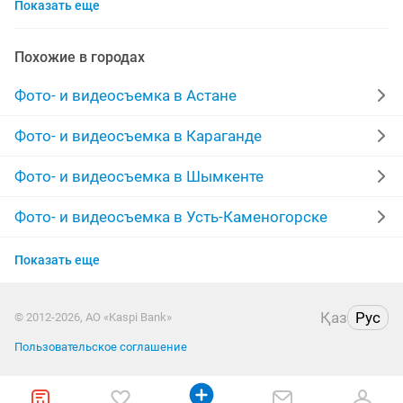
Показать еще
договорная
видеомонтаж
фотостудии
еске алу
мобилография
флешки
фотографии
Похожие в городах
пригласительные
цене
съемка свадьбы
Фото- и видеосъемка в Астане
презентация
клип
ретушь
обработка
Фото- и видеосъемка в Караганде
кассеты
оцифровка видеокассет
фотошоп
Фото- и видеосъемка в Шымкенте
ищу моделей
банкет
обработка фотографий
Фото- и видеосъемка в Усть-Каменогорске
Фото- и видеосъемка в Актобе
предметная фотосъемка
реставрация фотографий
Показать еще
Фото- и видеосъемка в Актау
ролики
фильмы
Қаз
Рус
© 2012-2026, АО «Kaspi Bank»
Фото- и видеосъемка в Костанае
Пользовательское соглашение
Фото- и видеосъемка в Павлодаре