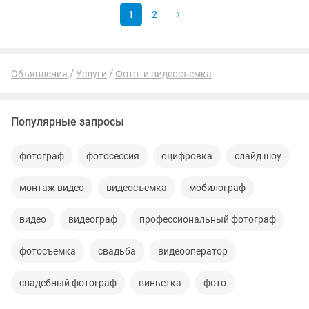
1
2
Объявления
Услуги
Фото- и видеосъемка
Популярные запросы
фотограф
фотосессия
оцифровка
слайд шоу
монтаж видео
видеосъемка
мобилограф
видео
видеограф
профессиональный фотограф
фотосъемка
свадьба
видеооператор
свадебный фотограф
виньетка
фото