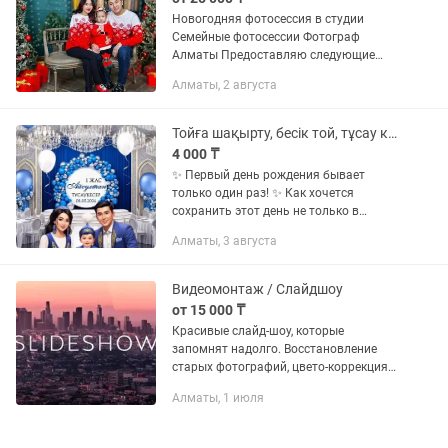
Новогодняя фотосессия в студии
Семейные фотосессии Фотограф
Алматы Предоставляю следующие
услуги: Семейный фотограф Детский
Алматы, 2 августа
фотограф Свадебный фотограф,
мобилограф Съемка в студии
Студийная...
Тойға шақырту, бесік той, тұсау кесер істейміз жылдам әрі арзан
4 000 ₸
✨ Первый день рождения бывает
только один раз! ✨ Как хочется
сохранить этот день не только в
памяти, но и в красивых фотографиях,
Алматы, 3 августа
теплых эмоциях и счастливых улыбках
близких. 💛 🎈 Если вы готовитесь...
Видеомонтаж / Слайдшоу
от 15 000 ₸
Красивые слайд-шоу, которые
запомнят надолго. Восстановление
старых фотографий, цвето-коррекция
фото, нарезка видео, сценарий, музыка,
Алматы, 1 июля
стихи, стильная анимация слайдов. Мы
сделаем для вас мини-фильм...