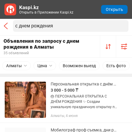
Kaspi.kz
Открыть
Открыть в Приложении Kaspi.kz
Объявления по запросу с днем
рождения в Алматы
35 объявлений
Алматы
Цена
Возможен выезд
Есть фото
Персональная открытка с днём рождения
3 000 - 5 000 ₸
🎂 ПЕРСОНАЛЬНАЯ ОТКРЫТКА С
ДНЁМ РОЖДЕНИЯ ✨ Создам
уникальную праздничную открытку по
вашей фотографии с любимой датой,
Алматы, 4 июня
городом, местом мечты или особой
атмосферой. 🎁 Персональная дата
рождения 📅...
Мобилограф проф съемка, дни рождения, свадьба , узату