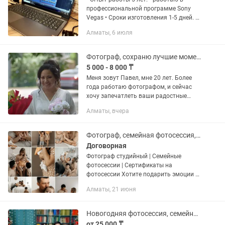
профессиональной программе Sony
Vegas • Сроки изготовления 1-5 дней. •
ПРАЙС• Цена зависит от количества
Алматы, 6 июля
материала. От 2800 тенге. • ПЛАН
РАБОТЫ • Весь материал...
Фотограф, сохраню лучшие моменты
5 000 - 8 000 ₸
Меня зовут Павел, мне 20 лет. Более
года работаю фотографом, и сейчас
хочу запечатлеть ваши радостные
моменты Вы получите: от 40
Алматы, вчера
фотографий в хорошем качестве в
день заказа Снимаю: Свадьбы, Дни...
Фотограф, семейная фотосессия, студийная съёмка, сертификат на фотосессию
Договорная
Фотограф студийный | Семейные
фотосессии | Сертификаты на
фотосессии Хотите подарить эмоции и
память на всю жизнь, тогда самая
Алматы, 21 июня
лучшая идея - заказать студийную
фотосессию!Подарочные сертификаты
от...
Новогодняя фотосессия, семейная съемка в студии
от 25 000 ₸