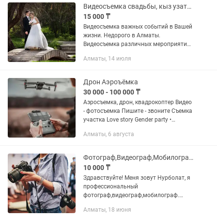
Видеосъемка свадьбы, кыз узату, годика, юбилея, утренников, выпускных
15 000 ₸
Видеосъемка важных событий в Вашей
жизни. Недорого в Алматы.
Видеосъемка различных мероприятий:-
свадьба и юбилей. Торжества,
Алматы, 14 июля
связанные с самыми важными
событиями в вашей жизни — рождение
ребенка,...
Дрон Аэроъёмка
30 000 - 100 000 ₸
Аэросъемка, дрон, квадрокоптер Видео
- фотосъемка Пишите - звоните Съемка
участка Love story Gender party •
Видеоконтент для соцсетей • Выписка
Алматы, 6 августа
из роддома • Семейные мероприятия
•...
Фотограф,Видеограф,Мобилограф,Услуги профессионального фотографа.
10 000 ₸
Здравствуйте! Меня зовут Нурболат, я
профессиональный
фотограф,видеограф,мобилограф.
Индивидуальная фотосессия,
Алматы, 18 июня
семейная, свадьбы,выписка из