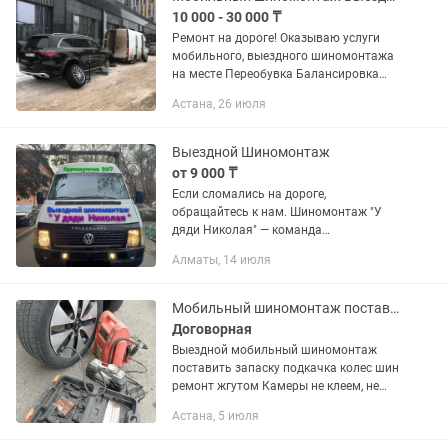
10 000 - 30 000 ₸
Ремонт на дороге! Оказываю услуги
мобильного, выездного шиномонтажа
на месте Переобувка Балансировка
Ремонт шин Поставить жгут Замена
Астана, 26 июля
шпилек Съем/установка колес
Установка запасное колесо
Прикурить...
Выездной Шиномонтаж
от 9 000 ₸
Если сломались на дороге,
обращайтесь к нам. Шиномонтаж "У
дяди Николая" — команда
квалифицированных мастеров,
Алматы, 14 июля
которые всегда готовы приехать на
помощь. Осуществляем мобильный
шиномонтаж 24 часа в...
Мобильный шиномонтаж поставить запаску подкачка колес шин
Договорная
Выездной мобильный шиномонтаж
поставить запаску подкачка колес шин
ремонт жгутом Камеры не клеем, не
ремонтируем. Только безкамерки
Астана, 5 июля