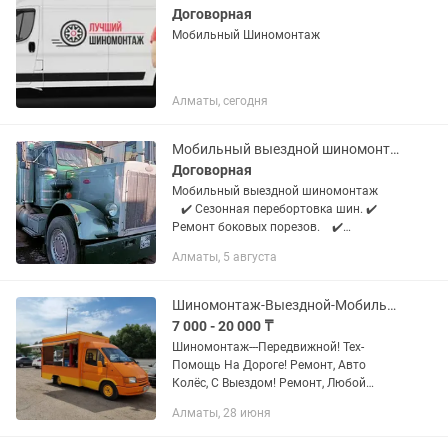
Договорная
Мобильный Шиномонтаж
Алматы, сегодня
Мобильный выездной шиномонтаж
Договорная
Мобильный выездной шиномонтаж
⠀✔️ Сезонная перебортовка шин. ✔️
Ремонт боковых порезов. ⠀✔️
Устранение проколов ⠀✔️ Снятие
Алматы, 5 августа
секреток. ⠀✔️ Гарантия качества услуг.
⠀✔️ После 00:00 и в праздничные дни...
Шиномонтаж-Выездной-Мобильный-Передвижной!
7 000 - 20 000 ₸
Шиномонтаж---Передвижной! Тех-
Помощь На Дороге! Ремонт, Авто
Колёс, С Выездом! Ремонт, Любой
Сложности! Мелкосрочный Ремонт
Алматы, 28 июня
Авто! Продажа, Датчиков Давления
Шин! Установка, Дачиков Давления...