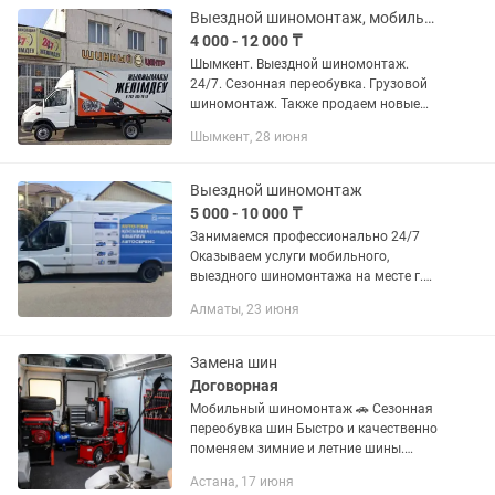
Выездной шиномонтаж, мобильная вулканизация
4 000 - 12 000 ₸
Шымкент. Выездной шиномонтаж.
24/7. Сезонная переобувка. Грузовой
шиномонтаж. Также продаем новые
шины и диски. Звоните в любое время
Шымкент, 28 июня
Выездной шиномонтаж
5 000 - 10 000 ₸
Занимаемся профессионально 24/7
Оказываем услуги мобильного,
выездного шиномонтажа на месте г.
Алма-Ата и область Переобувка
Алматы, 23 июня
Балансировка Ремонт шин Ремонт
боковых порезов Поставить жгут
Замена...
Замена шин
Договорная
Мобильный шиномонтаж 🚗 Сезонная
переобувка шин Быстро и качественно
поменяем зимние и летние шины.
Балансировка колес, проверка
Астана, 17 июня
давления, аккуратная работа. ✅