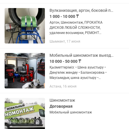
Профессиональное оборудование ✅
Быстрое...
Вулканизация, аргон, боковой порез, реставрация дисков, каталка дисков
1 000 - 10 000 ₸
Аргон, Шиномонтаж, ПРОКАТКА
ДИСКОВ ЛЮБОЙ СЛОЖНОСТИ,
удаление восьмерки, РЕМОНТ
БОКОВОГО ПОРЕЗА ЛЮБОЙ
Шымкент, 17 июня
СЛОЖНОСТИ, вулканизация. Большой
стаж работы Есть выездной
шиномонтаж. Мобильный
Мобильный шиномонтаж выездной шиномонтаж шиномонтаж на выезд
шиномонтаж,...
10 000 - 50 000 ₸
Қызметтеріміз: • Шина ауыстыру •
Дөңгелек жөндеу • Балансировка •
Маусымдық шина ауыстыру •
Дөңгелекке ауа толтыру
Астана, 16 июня
Артықшылықтарымыз: ✔ Жылдам
келу ✔ Қолжетімді баға ✔ Сапалы
қызмет ✔ Тәулік бойы...
Шиномонтаж
Договорная
Мобильный шиномонтаж