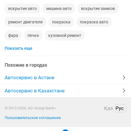
вскрытие авто
машина авто
вскрытие замков
ремонт двигателя
покраска
покраска авто
фара
печка
кузовной ремонт
Показать еще
заправка кондиционеров
замена масла
акпп
чистка форсунок
ремонт фар
Похожие в городах
пассажирские перевозки
реставрация
Автосервис в Астане
ремонт карбюраторов
ремонт акпп
Автосервис в Казахстане
ремонт радиаторов
химчистка салона
моторист
Қаз
Рус
© 2012-2026, АО «Kaspi Bank»
кпп
установка гбо
химчистка
Пользовательское соглашение
полировка фар
диагностика
полировка