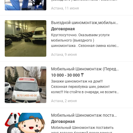
смена колес/шин Ремонт на дороге
Астана, 11 июня
Съем/установка колес Балансировка
Ремонт шин Выкручивание,...
Выездной шиномонтаж,мобильный шиномонтаж на выезд ремонт колеса
Договорная
Круглосуточно. Оказываем услуги
мобильного (выездного )
шиномонтажа . Сезонная смена колес/
шин Ремонт на дороге Съем/установка
Астана, 9 июня
колес Балансировка Ремонт шин
Выкручивание, откручивание...
Мобильный Шиномонтаж (Передвижной)
10 000 - 30 000 ₸
Закажи шиномонтаж на дом!!!
Сезонная переобувка шин, ремонт
колес!!! Не стойте в очереди, не возите
шины в машине, экономьте свое
Астана, 2 июня
время!!! Просто позвоните и закажите
шиномонтаж на адрес!!!
Мобильный Шиномонтаж поставить жгут запаску боковой порез ремонт выездной
Договорная
Мобильный Шиномонтаж поставить