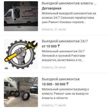
Выездной шиномонтаж алматы 24/7
Договорная
Мобильный выездной шиномонтаж на
колесах 24/7 Сезонная перебортовка
шин Ремонт боковых порезов
Демонтаж мелко-срочный проколов
Алматы, 21 июля
Замена шпилек Снятие секреток
Электро сварка Аргонная...
Выездной шиномонтаж 24/7
от 10 000 ₸
Мобильный шиномонтаж 24/7
Легковой и грузовой Работаем
аккуратно, качественно и по
технологии. Все услуги выполняются в
Алматы, 26 июня
правильной последовательности, без
спешки и халтуры. Спектр услуг: •...
Выездной шиномонтаж
10 000 - 50 000 ₸
Мобильный шиномонтаж,выезд к
клиенту. Ремонт шин на выезд по
Алматы и области
Алматы, 11 июля