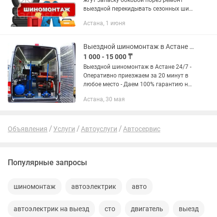
жгут запаску боковой порез ремонт
выездной перекидывать сезонных шин
переобувка
Астана, 1 июня
Выездной шиномонтаж в Астане 24/7 от профессионалов
1 000 - 15 000 ₸
Выездной шиномонтаж в Астане 24/7 -
Оперативно приезжаем за 20 минут в
любое место - Даем 100% гарантию на
качество оказываемых услуги - При
Астана, 30 мая
необходимости купим и привезем
новые или б/у шины Если...
Объявления
Услуги
Автоуслуги
Автосервис
Популярные запросы
шиномонтаж
автоэлектрик
авто
автоэлектрик на выезд
сто
двигатель
выезд