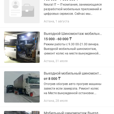
Neural IT — IT-компания, занимающаяся
разработкой мобильных приложений и
цифровых сервисов. Сейчас мы
активно развиваем автомобильное
Астана, 1 августа
приложение Good Car KZ и ищем
сильного менеджера по продажам,...
Выездной Шиномонтаж мобильный шиномонтаж передвижной на выезд вулканизация
15 000 - 60 000 ₸
Режим работы с 9.30 00-21.00 вечера.
Выездной мобильный шиномонтаж,
-ремонт колес на месте вынужденной
остановки автомобиля, от 15 тыс
Астана, 31 июля
-Сезонная замена шин на выезд от
30тыс.Тг Рн Левого берега.
Выездной мобильный шиномонтаж, отогрев авто
от 8 000 ₸
Отогрев обогрев авто прогрев машины
завести если замерзла. Ремонт колес
на Месте вынужденной остановки.
(Приезжает полностью
Астана, 28 июля
укомплектованный фургон с
профессиональными
шиномонтажными станками)...
Мобильный шиномонтаж Выездной шиномонтаж передвижной на выезд