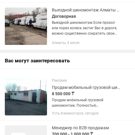
Выездной шиномонтаж Алматы 24/7 Любой сложности Легковая машина и грузовой
Договорная
Выездной шиномонтаж Если прокол
или порез колеса застиг Вас в дороге,
можно существенно сократить свои
расходы на вызов эвакуатора, просто
Алматы, 4 июля
позвонив в Qazakshina и починив
колесо на месте. Мы...
Вас могут заинтересовать
Реклама
Продам мобильный грузовой шиномонтаж
8 500 000 ₸
Продам мобильный грузовой
шиномонтаж. Полностью
оборудованный и готов к работе.два
Усть-Каменогорск, сегодня
спаренных сорокафутовых контейнера
Менеджер по B2B-продажам
700 000 - 1 000 000 ₸