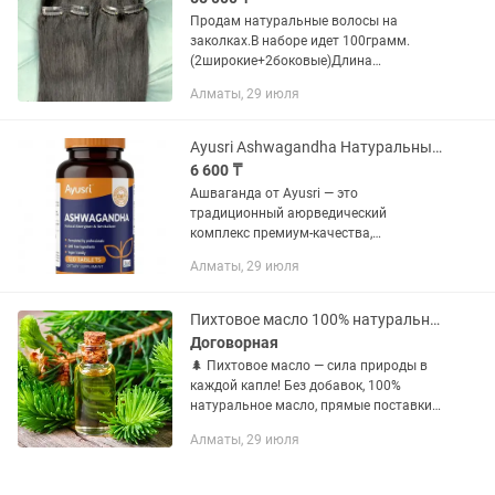
Продам натуральные волосы на
заколках.В наборе идет 100грамм.
(2широкие+2боковые)Длина
55см.Легкие,шелковистые.Можно
Алматы, 29 июля
красить,крутить,выпрямлять,мыть.Сос
тояние отличное(новый)Цвет
черный.Покупала сама...
Ayusri Ashwagandha Натуральный энергетик и антистресс-адаптоген
6 600 ₸
Ашваганда от Ayusri — это
традиционный аюрведический
комплекс премиум-качества,
предназначенный для защиты
Алматы, 29 июля
организма от стресса, восстановления
жизненных сил и поддержания
нервной системы.
Пихтовое масло 100% натуральное из горного Алтая
Договорная
🌲 Пихтовое масло — сила природы в
каждой капле! Без добавок, 100%
натуральное масло, прямые поставки с
горного Алтая, собственное
Алматы, 29 июля
производство. 💧 Натуральное
эфирное масло для здоровья, красоты
и...