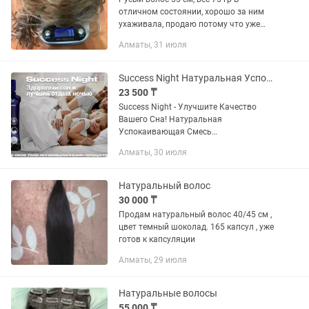
отличном состоянии, хорошо за ним
ухаживала, продаю потому что уже
свой волос хорошо отрос под
Алматы, 31 июля
нарощенными 😇 (на фото линейка
30см)
Success Night Натуральная Успокаивающая Смесь
23 500 ₸
Success Night - Улучшите Качество
Вашего Сна! Натуральная
Успокаивающая Смесь
ДОПОЛНИТЕЛЬНАЯ ДОБАВКА ДЛЯ
Алматы, 30 июля
СНА Success Night - В этой пищевой
добавке находятся натуральные
ингредиенты, обладающие...
Натуральный волос
30 000 ₸
Продам натуральный волос 40/45 см ,
цвет темный шоколад. 165 капсул , уже
готов к капсуляции
Алматы, 29 июля
Натуральные волосы
55 000 ₸