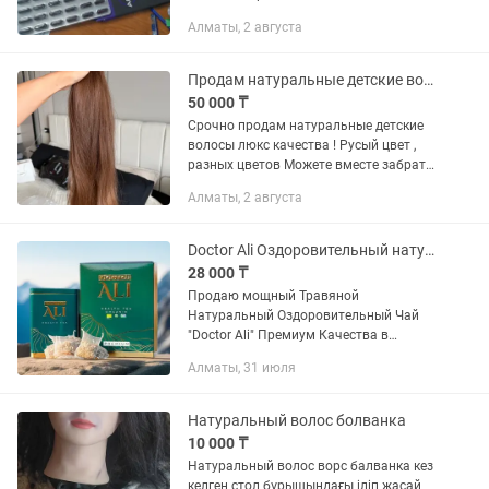
Нормализация веса. Восстановление
Алматы, 2 августа
костно -суставной системы и др.
Принимать за 15 минут до сна.
Продам натуральные детские волосы для наращивание
50 000 ₸
Срочно продам натуральные детские
волосы люкс качества ! Русый цвет ,
разных цветов Можете вместе забрать
, можете по отдельности 1. 60 см - 50
Алматы, 2 августа
грамм 2. 50 см - 111 грамм 3. 43 см -
111 грамм...
Doctor Ali Оздоровительный натуральный чай Премиум Шелковые мешочки
28 000 ₸
Продаю мощный Травяной
Натуральный Оздоровительный Чай
"Doctor Ali" Премиум Качества в
жестяной банке для Вас и Вашей
Алматы, 31 июля
семьи!Без химических добавок,без
красителей,без гмо и тд.
Полезный,эффективный...
Натуральный волос болванка
10 000 ₸
Натуральный волос ворс балванка кез
келген стол бұрышындағы іліп жасай