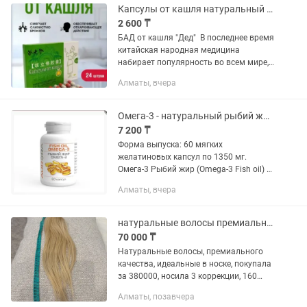
,продаю из за не надобности
Капсулы от кашля натуральный состав
2 600 ₸
БАД от кашля "Дед" В последнее время
китайская народная медицина
набирает популярность во всем мире,
благодаря высокой эффективности и
Алматы, вчера
натуральным
составляющим, биологические добавк
и из Китая,...
Омега-3 - натуральный рыбий жир, семейство лососевые, естественная среда об
7 200 ₸
Форма выпуска: 60 мягких
желатиновых капсул по 1350 мг.
Омега-3 Рыбий жир (Omega-3 Fish oil) –
(ПНЖК) полиненасыщенные жирные
Алматы, вчера
кислоты, защищающие внутренние
органы и клеточные мембраны
человека от...
натуральные волосы премиального качества
70 000 ₸
Натуральные волосы, премиального
качества, идеальные в носке, покупала
за 380000, носила 3 коррекции, 160
капсул
Алматы, позавчера