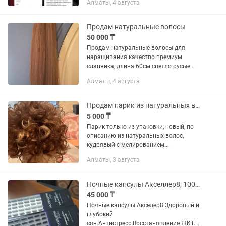
Алматы, 4 августа
красоту волос. Окрашивание
происходит одним нажатием кнопки.
Это...
Продам натуральные волосы
50 000 ₸
Продам натуральные волосы для
наращивания качество премиум
славянка, длина 60см светло русые
новые, в каждом срезе 135 грамм ,
Алматы, 4 августа
один срез 50тыс тенге.
Продам парик из натуральных волос
5 000 ₸
Парик только из упаковки, новый, по
описанию из натуральных волос,
кудрявый с мелированием.
Производства Китай. Возможна скидка
Алматы, 3 августа
небольшая. По такой цене купила.
Находиться Коктем 2
Ночные капсулы Акселлер8, 100% натуральный продукт для здоровья!
45 000 ₸
Ночные капсулы Акселер8.Здоровый и
глубокий
сон.Антистресс.Восстановление ЖКТ.