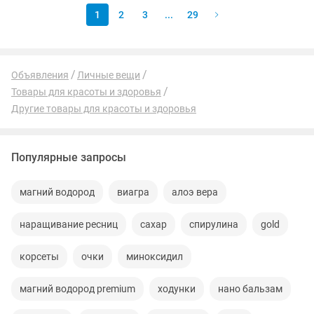
1
2
3
...
29
Объявления
Личные вещи
Товары для красоты и здоровья
Другие товары для красоты и здоровья
Популярные запросы
магний водород
виагра
алоэ вера
наращивание ресниц
сахар
спирулина
gold
корсеты
очки
миноксидил
магний водород premium
ходунки
нано бальзам