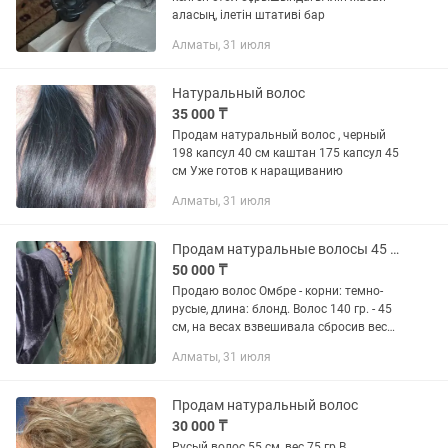
аласың, ілетін штативі бар
Алматы, 31 июля
Натуральный волос
35 000 ₸
Продам натуральный волос , черный
198 капсул 40 см каштан 175 капсул 45
см Уже готов к наращиванию
Алматы, 31 июля
Продам натуральные волосы 45 см
50 000 ₸
Продаю волос Омбре - корни: темно-
русые, длина: блонд. Волос 140 гр. - 45
см, на весах взвешивала сбросив вес
пакета предварительно, кончики
Алматы, 31 июля
плотные, волнистые потому что сняла
их когда они были...
Продам натуральный волос
30 000 ₸
Русый волос 55 см, вес 75 гр В