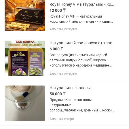
пояса,...
Royal Honey VIP натуральный королевский мёд для потенции и мужской силы
12 000 ₸
Royal Honey VIP — натуральный
королевский мёд для энергии и силы
Royal Honey VIP — это премиальный
Алматы, сегодня
натуральный мёд в удобных стиках,
созданный для повышения энергии,
выносливости и мужской силы....
Натуральный сок лопуха от травницы
6 000 ₸
Сок лопуха (из листьев или корней
растения Лопух большой) широко
используется в народной медицине,
однако многие заявляемые эффекты
Алматы, сегодня
пока недостаточно подтверждены
крупными клиническими...
Натуральные волосы
50 000 ₸
Продам обсалютно новые
натуральные
волосы,Славянские,Премиум ,В носки
прексны,концы плотные не ломаются !
Алматы, вчера
длина 65/70см точно не
помню,покупала 150 гр Остались