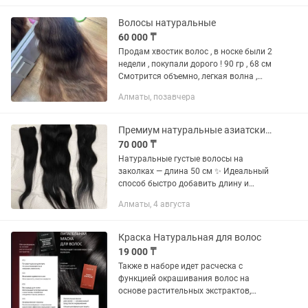
Волосы натуральные
60 000 ₸
Продам хвостик волос , в носке были 2
недели , покупали дорого ! 90 гр , 68 см
Смотрится объемно, легкая волна ,
чуть пористый
Алматы, позавчера
Премиум натуральные азиатские волосы на заколках густые, 50 см
70 000 ₸
Натуральные густые волосы на
заколках — длина 50 см ✨ Идеальный
способ быстро добавить длину и
объем вашим волосам. Комплект
Алматы, 4 августа
состоит из 3 частей: макушка и 2 пряди
на виски, которые легко и надежно...
Краска Натуральная для волос
19 000 ₸
Также в наборе идет расческа с
функцией окрашивания волос на
основе растительных экстрактов,
которые пробуждают природную