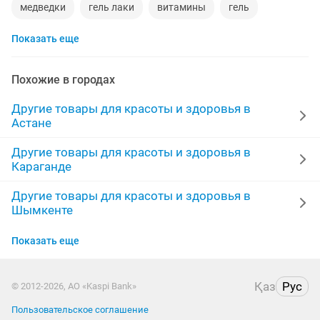
медведки
гель лаки
витамины
гель
Показать еще
наращивание волос
парики
банк
крем
памперсы взрослые
коллаген
чай
ресницы
Похожие в городах
кальций
капсула
косметика
витамины iherb
Другие товары для красоты и здоровья в
Астане
пояс
черный тмин
натуральные волосы
Другие товары для красоты и здоровья в
Караганде
прополис
маникюр
серагем
король кожи
Другие товары для красоты и здоровья в
наращивание ногтей
паста
здоровье
Шымкенте
даю работу
Другие товары для красоты и здоровья в
Показать еще
Актобе
Другие товары для красоты и здоровья в Актау
Қаз
Рус
© 2012-2026, АО «Kaspi Bank»
Пользовательское соглашение
Другие товары для красоты и здоровья в