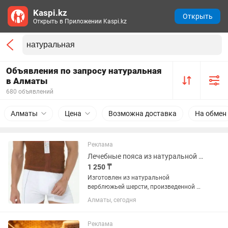
Kaspi.kz
Открыть
Открыть в Приложении Kaspi.kz
Объявления по запросу натуральная
в Алматы
680 объявлений
Алматы
Цена
Возможна доставка
На обмен
Реклама
Лечебные пояса из натуральной верблюжьей шерсти!
1 250 ₸
Изготовлен из натуральной
верблюжьей шерсти, произведенной в
Турции, Иран и в Узбекистане..
Алматы, сегодня
Лечебный пояс, наколенники и носки!!!
Есть и тонкий летний тип!
Эффективный лечебный эффект
Реклама