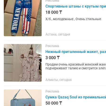
Реклама
Спортивные штаны с крутым при
18 000 ₸
Х/б , молодежные , Очень стильные
Астана, сегодня
Реклама
Нежный приталенный жакет, раз
3 000 ₸
Продам очень красивый женский жакет
подчеркивает талию и смотрится элега
праздников или...
Алматы, сегодня
Реклама
Сумка Qazaq Soul из премиально
50 000 ₸