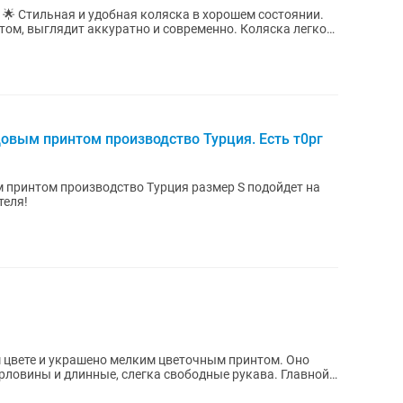
🌟 Стильная и удобная коляска в хорошем состоянии.
том, выглядит аккуратно и современно. Коляска легко
овым принтом производство Турция. Есть т0рг
 принтом производство Турция размер S подойдет на
теля!
м цвете и украшено мелким цветочным принтом. Оно
рловины и длинные, слегка свободные рукава. Главной