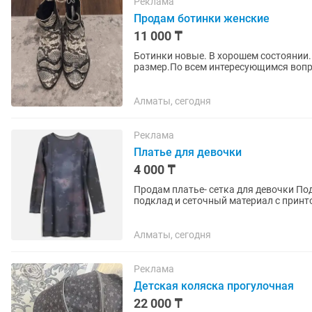
Реклама
Продам ботинки женские
11 000 ₸
Ботинки новые. В хорошем состоянии.
размер.По всем интересующимся вопро
Алматы, сегодня
Реклама
Платье для девочки
4 000 ₸
Продам платье- сетка для девочки По
подклад и сеточный материал с принтом сверху. Сеточный материал длинн
состоянии, одевали на...
Алматы, сегодня
Реклама
Детская коляска прогулочная
22 000 ₸