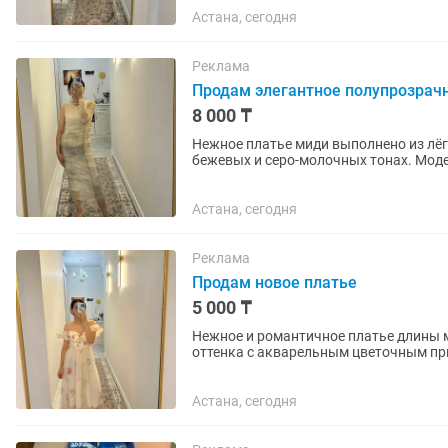
Астана, сегодня
Реклама
Продам элегантное полупрозрач
8 000 ₸
Нежное платье миди выполнено из лёг
бежевых и серо-молочных тонах. Мод
подчёркивает фигуру, а мягкая...
Астана, сегодня
Реклама
Продам новое платье
5 000 ₸
Нежное и романтичное платье длины 
оттенка с акварельным цветочным при
Лиф выполнен в корсетном стиле с...
Астана, сегодня