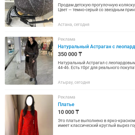
Продам детскую прогулочную коляску 
Цвет — темно-серый со звездным прин
складывается и занимает...
Астана, сегодня
Реклама
Натуральный Астраган с леопард
350 000 ₸
Натуральный Астрагал с леопардовым
44-46. Есть т0рг для реального покупа
Атырау, сегодня
Реклама
Платье
10 000 ₸
Это платье выполнено в ярко-красно
имеет классический круглый вырез го
особенностью кроя является...