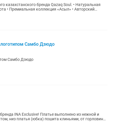
станского бренда Qazaq Soul. • Натуральная
ота • Премиальная коллекция «Асыл» • Авторский
с логотипом Самбо Дзюдо
нтом Самбо Дзюдо
e! Платье выполнено из нежной и
том, низ платья (юбка) пошита клиньями, от горловины