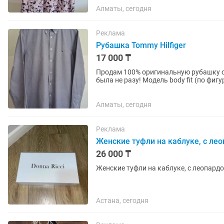
Алматы, сегодня
Реклама
Рубашка Tommy Hilfiger
17 000 ₸
Продам 100% оригинальную рубашку от 
была не разу! Модель body fit (по фигуре), нагрудная вышивка логотипа бренда Tommy Hilfiger!
Рубашка соткана...
Алматы, сегодня
Реклама
Женские туфли на каблуке, с лео
26 000 ₸
Женские туфли на каблуке, с леопардо
Астана, сегодня