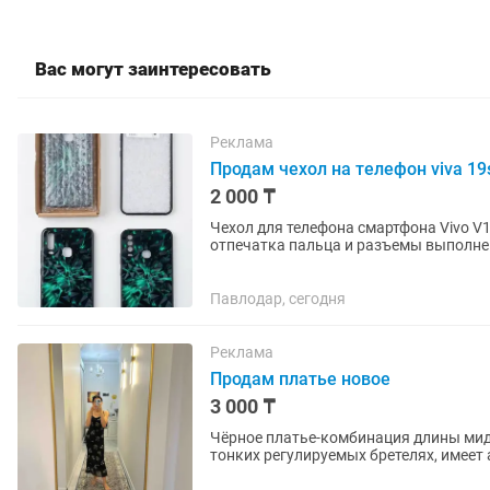
Вас могут заинтересовать
Реклама
Продам чехол на телефон viva 19
2 000 ₸
Чехол для телефона смартфона Vivo V1
отпечатка пальца и разъемы выполнен
объемным эффектом...
Павлодар, сегодня
Реклама
Продам платье новое
3 000 ₸
Чёрное платье-комбинация длины ми
тонких регулируемых бретелях, имеет
который мягко подчёркивает...