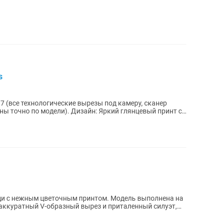
s
7 (все технологические вырезы под камеру, сканер
ы точно по модели). Дизайн: Яркий глянцевый принт с
ди с нежным цветочным принтом. Модель выполнена на
 аккуратный V-образный вырез и приталенный силуэт,