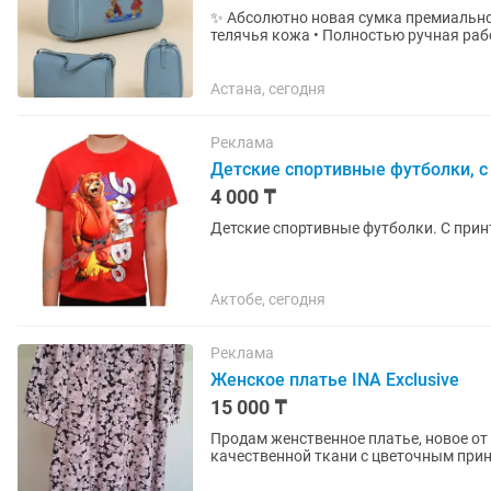
✨ Абсолютно новая сумка премиального казах
телячья кожа • Полностью ручная раб
художественный принт •...
Астана, сегодня
Реклама
Детские спортивные футболки, 
4 000 ₸
Детские спортивные футболки. С при
Актобе, сегодня
Реклама
Женское платье INA Exclusive
15 000 ₸
Продам женственное платье, новое от бренда INA Exclusiv
качественной ткани с цветочным прин
до линии талии на...