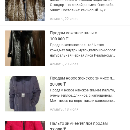
Стандарт на любой размер. Оверсайз.
5000т. Состояние: как новый. Б/У.
Женское демисезонное пальто. Размер
Алматы, 22 июля
44. Мех и карманы на замке.
Заказанное из Германии по...
Продам кожаное пальто
100 000 ₸
Продаю кожаное пальто Чистая
кожа,мех внутри мутон,капюшон-ворот
натуральная черная лиса Реальному
покупателю хорошая скидка будет! В
Алматы, 20 июля
комплекте имеется так же кожаный
пояс
Продам новое женское зимнее пальто
20 000 ₸
Продам новое женское зимнее пальто,
очень теплое, длинное, с капюшоном.
Мех - песец на воротнике и капюшоне
отстегивается. Цвет серовато-
Алматы, 18 июля
коричневый, размер 54-56. Возможен
обмен на куртку или пальто...
Пальто зимнее теплое продам
27 000 ₸