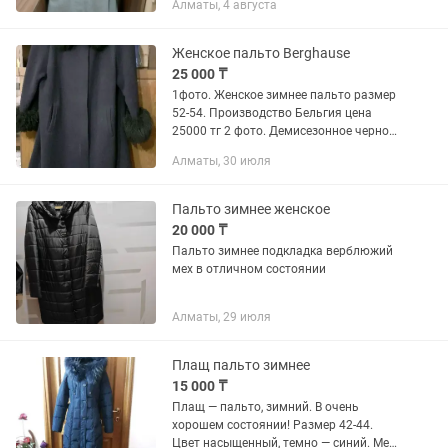
Алматы, 4 августа
Женское пальто Вerghause
25 000 ₸
1фото. Женское зимнее пальто размер
52-54. Производство Бельгия цена
25000 тг 2 фото. Демисезонное черное
пальто размер52 цена 15000 тг, 3.
Алматы, 30 июля
Фото Кашемировое пальто. Мех —
Лама натуральный....
Пальто зимнее женское
20 000 ₸
Пальто зимнее подкладка верблюжий
мех в отличном состоянии
Алматы, 29 июля
Плащ пальто зимнее
15 000 ₸
Плащ — пальто, зимний. В очень
хорошем состоянии! Размер 42-44.
Цвет насыщенный, темно — синий. Мех