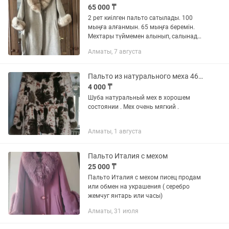
65 000 ₸
2 рет киілген пальто сатылады. 100
мыңға алғанмын. 65 мыңға беремін.
Мехтары түймемен алынып, салынады,
белдігі бар. 48 ге дейін келеді. Любой
Алматы, 7 августа
киіммен жарасып кетеді
Пальто из натурального меха 46р-р
4 000 ₸
Шуба натуральный мех в хорошем
состоянии . Мех очень мягкий .
Алматы, 1 августа
Пальто Италия с мехом
25 000 ₸
Пальто Италия с мехом писец продам
или обмен на украшения ( серебро
жемчуг янтарь или часы)
Алматы, 31 июля