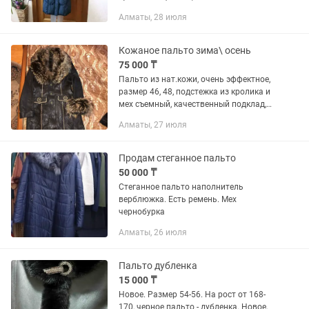
натуральный, отстегивается. На
Алматы, 28 июля
ростовку от 1, 60 — до 1, 70. Очень
теплый.
Кожаное пальто зима\ осень
75 000 ₸
Пальто из нат.кожи, очень эффектное,
размер 46, 48, подстежка из кролика и
мех съемный, качественный подклад,
без дефектов, носили 1 сезон
Алматы, 27 июля
непостоянно, Навои-Биржана.
Продам стеганное пальто
50 000 ₸
Стеганное пальто наполнитель
верблюжка. Есть ремень. Мех
чернобурка
Алматы, 26 июля
Пальто дубленка
15 000 ₸
Новое. Размер 54-56. На рост от 168-
170, черное пальто - дубленка. Новое,