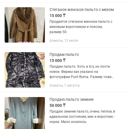
Стеганое женское пальто с мехом
15 000 ₸
Продается стеганое женское пальто с
меховым воротником и поясом,
размер 50.
Алматы, 13 июля
Продам пальто
15 000 ₸
Продам пальто. Хоть и б/у, но почти
новое. Фирмы как указано на
фотографии Punt Roma. Размер тоже
указан на фото. Куплена в Испании за
Алматы, 7 августа
70 евро. Продаю за 15000 тенге. Это 30
евро. Внутри...
Продаю пальто зимнее
50 000 ₸
Продаю зимнее пальто, очень теплое, в
идеальном состоянии, мех и воротник -
норка. Мало носилось.