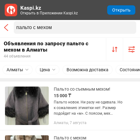
Kaspi.kz
Открыть
Открыть в Приложении Kaspi.kz
Объявления по запросу пальто с
мехом в Алматы
44 объявления
Алматы
Цена
Возможна доставка
Состояни
Пальто со съемным мехом!
15 000 ₸
Пальто новое. Ни разу не одевала. Но
к сожалению этикетки нет. Размер
подойдет на «м». С поясом, мех
снимается. С подкладом.
Алматы, 7 августа
Пальто с мехом