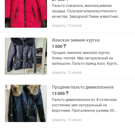
Пальто стеганное, женское,зимнее
продам. Полуприталенное,отличного
качества. Заводской Пекин известная
фирма Marry&Robert Подойдет и
Алматы, 18 июля
женщинам и подростков до роста
180см. Очень стильное,хорошо...
Женская зимняя куртка
1 000 ₸
Продаю зимнюю женскую куртку.
Очень теплая. Мех натуральный на
капюшоне. Пальто бренд Asos. Куртка
весенняя Sela. Подойдет на 44-46
Алматы, 15 июля
размер.
Продаем пальто демисезонное
13 000 ₸
Пальто демисезонное бу. В отличном
состоянии, мех натуральный на
воротнике. Приталенное, размер 44.
Самовывоз район Саяхат. Писать на
Алматы, 15 июля