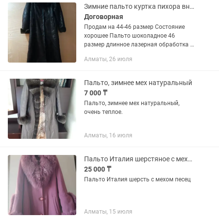
Зимние пальто куртка пихора внутри натуральный мех
Договорная
Продам на 44-46 размер Состояние
хорошее Пальто шоколадное 46
размер длинное лазерная обработка с
искусственным мехом, одевала пару
Алматы, 26 июля
раз, Цена 15 000 тг Пальто зимнее до
колен темно бордовое пихора...
Пальто, зимнее мех натуральный
7 000 ₸
Пальто, зимнее мех натуральный,
очень теплое.
Алматы, 16 июля
Пальто Италия шерстяное с мехом песец
25 000 ₸
Пальто Италия шерсть с мехом песец
Алматы, 15 июля