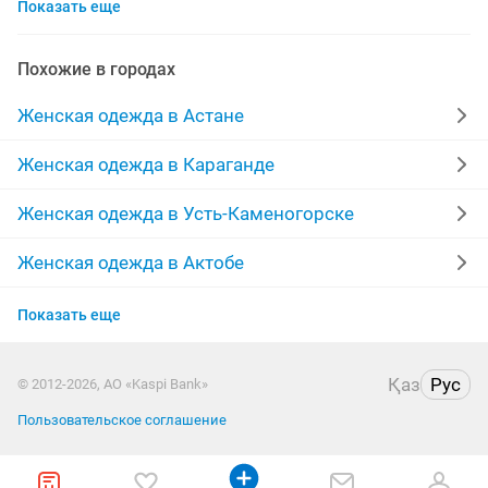
Показать еще
шубы мутон
выпускные платья
жилетки
лыжный костюм
меха
производство
Похожие в городах
куртки женские
пальто женские
Женская одежда в Астане
меховые жилетки
халаты
платья на прокат
Женская одежда в Караганде
брюки
женская
зимние пуховики
кардиган
Женская одежда в Усть-Каменогорске
одежда
дубленки женские
парка куртка
Женская одежда в Актобе
Женская одежда в Актау
юбка
пиджаки
кофты
отдадим
Показать еще
Женская одежда в Казахстане
шуба песец
дубленки натуральные
Қаз
Рус
© 2012-2026, АО «Kaspi Bank»
Пользовательское соглашение