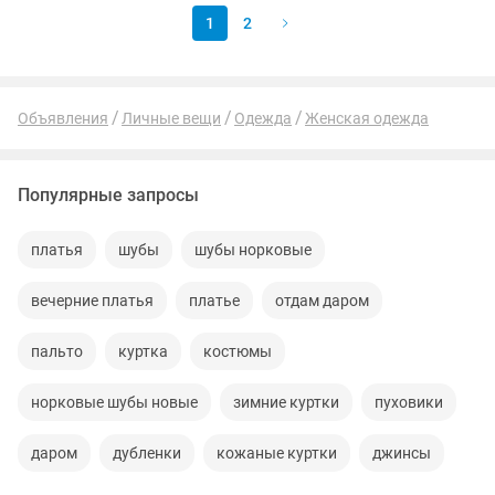
1
2
Объявления
Личные вещи
Одежда
Женская одежда
Популярные запросы
платья
шубы
шубы норковые
вечерние платья
платье
отдам даром
пальто
куртка
костюмы
норковые шубы новые
зимние куртки
пуховики
даром
дубленки
кожаные куртки
джинсы