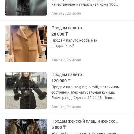
качественное, натуральная кожа 100%,
внутри подклад полиэстер
Алматы, 25 июля
(искусственный мех) На капюшоне мех
натуральный. Не мнется....
Продам пальто
28 000 ₸
Продам пальто новое, мех
натуральный
Алматы, 25 июля
Продам пальто
120 000 ₸
Продам пальто giorgio rotti, в отличном
состоянии. Мех натуральная куница.
Размер подойдет на 42-44-46. Цена
120000 реальному покупателю скидка
Алматы, 24 июля
предусмотрена.
Продам женский плащ и женское демисезонное пальто.
5 000 ₸
Женский плащ с меховой подстежкой.