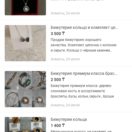
Алматы, 24 июля
Бижутерия кольцо и комплект цепочка с серёжками
3 500 ₸
Продам бижутерию хорошего
качества. Комплект цепочка с колонки
и серьги. Кольцо с чёрным камнем
стоит 1500. Надевала 2 раза. Мой
Алматы, 24 июля
второй номер
Бижутерия премиум класса браслеты, колье, бусы, серьги
2 500 ₸
Бижутерия премиум класса: дерево-
слоновая кость в ассортименте:
браслеты, бусы, колье, серьги , броши
Алматы, 24 июля
Бижутерии кольца
1 400 ₸
Медицинское золото, не ржавеет, не