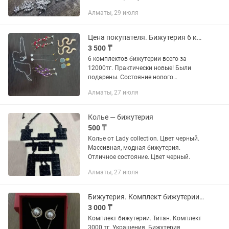
телефону . Украшение для волос тоже
Алматы, 29 июля
новое
Цена покупателя. Бижутерия 6 комплектов всего цепь
3 500 ₸
6 комплектов бижутерии всего за
12000тг. Практически новые! Были
подарены. Состояние нового
товара.По отдельности от 3500- 4500тг
Алматы, 27 июля
Адрес: район Розыбакиева- Ходжанова
Пишите
Колье — бижутерия
500 ₸
Колье от Lady collection. Цвет черный.
Массивная, модная бижутерия.
Отличное состояние. Цвет черный.
Алматы, 27 июля
Бижутерия. Комплект бижутерии. Аксессуары. Украшения
3 000 ₸
Комплект бижутерии. Титан. Комплект
3000 тг. Украшения. Бижутерия