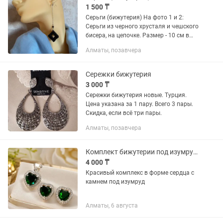
1 500 ₸
Серьги (бижутерия) На фото 1 и 2:
Серьги из черного хрусталя и чешского
бисера, на цепочке. Размер - 10 см в
длину. На фото 3: Нежные серьги из
Алматы, позавчера
шестиугольных перламутровых бусин
(очень похожих на...
Сережки бижутерия
3 000 ₸
Сережки бижутерия новые. Турция.
Цена указана за 1 пару. Всего 3 пары.
Скидка, если всё три пары.
Алматы, позавчера
Комплект бижутерии под изумруд Серьги кулон с цепочкой
4 000 ₸
Красивый комплекс в форме сердца с
камнем под изумруд
Алматы, 6 августа