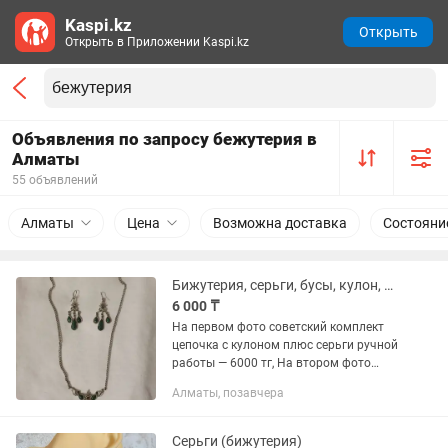
Kaspi.kz
Открыть
Открыть в Приложении Kaspi.kz
Объявления по запросу бежутерия в
Алматы
55 объявлений
Алматы
Цена
Возможна доставка
Состояни
Бижутерия, серьги, бусы, кулон, цепочка советские
6 000 ₸
На первом фото советский комплект
цепочка с кулоном плюс серьги ручной
работы — 6000 тг, На втором фото
советский кулон — 1000 тг, На третьем
Алматы, позавчера
фото цветные новые бусы — 1500 тг
Цена...
Серьги (бижутерия)