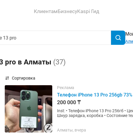
Клиентам
Бизнесу
Kaspi Гид
Мой
Ал
13 pro в Алматы
(37)
Сортировка
Реклама
Телефон iPhone 13 Pro 256gb 73%
200 000 ₸
Inst: • Телефон iPhone 13 Pro 256гб • Цена 200.000тг • Состояние Аккумулятора 73% • Комплект:
Шнур зарядка, коробка • Состояние те
• Гарантия...
Алматы, вчера