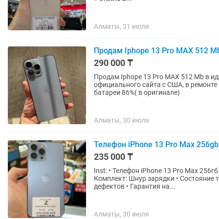
Алматы, 31 июля
Продам Iphope 13 Pro MAX 512 M
290 000 ₸
Продам Iphope 13 Pro MAX 512 Mb в и
официального сайта с США, в ремонте
батареи 86%( в оригинале)
Алматы, 30 июля
Телефон iPhone 13 Pro Max 256g
235 000 ₸
Inst: • Телефон iPhone 13 Pro Мах 256гб • Цена 235.000тг • Состояние Аккумулятора 76% •
Комплект: Шнур зарядки • Состояние т
дефектов • Гарантия на...
Алматы, 30 июля