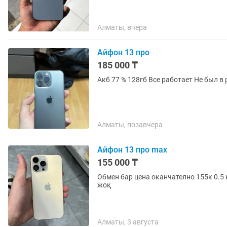
Алматы, вчера
Айфон 13 про
185 000 ₸
Алматы, позавчера
Айфон 13 про max
155 000 ₸
Обмен бар цена оканчателно 155к 0.5 камера жасамайды П
жоқ
Алматы, 3 августа