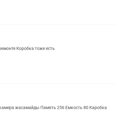
Акб 77 % 128гб Все работает Не был в ремонте Коробка тоже есть
амять 256 Емкость 80 Каробка