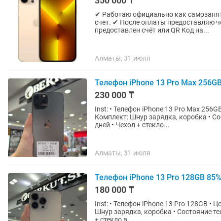
350 000 ₸
✔ Работаю официально как самозанят
счет. ✔ После оплаты предоставляю чек и подтвер
предоставлен счёт или QR Код на...
Алматы, 31 июля
Телефон iPhone 13 Pro Max 256G
230 000 ₸
Inst: • Телефон iPhone 13 Pro Max 256GB • Цена 230.000 тг • Состояние Аккумулятора 79% •
Комплект: Шнур зарядка, коробка • Со
дней • Чехол + стекло...
Алматы, 31 июля
Телефон iPhone 13 Pro 128GB 85
180 000 ₸
Inst: • Телефон iPhone 13 Pro 128GB • Цена 180.000 тг • Состояние Аккумулятора 85% • Комплект:
Шнур зарядка, коробка • Состояние те
+ стекло в...