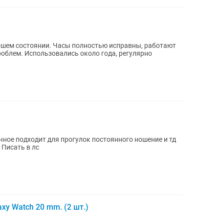
ностью исправны, работают
роблем. Использовались около года, регулярно
ное подходит для прогулок постоянного ношение и тд
Настоящему покупателю скидка будет Писать в лс
y Watch 20 mm. (2 шт.)