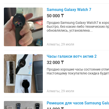
Samsung Galaxy Watch 7
50 000 ₸
Продаю Samsung Galaxy Watch7 в хорошем состоянии. Часы пол
быстро, без каких-либо технических п
обновлялись, установлена...
Алматы, 29 июля
Часы галакси вотч актив 2
32 000 ₸
Продаю хорошие часы состояние отлич
Алматы, 29 июля
Ремешок для часов Samsung Galax