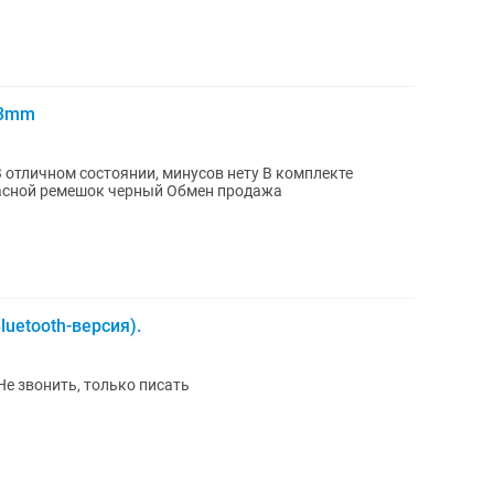
43mm
В отличном состоянии, минусов нету В комплекте
пасной ремешок черный Обмен продажа
luetooth-версия).
Не звонить, только писать