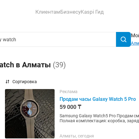
Клиентам
Бизнесу
Kaspi Гид
Мой
Ал
watch в Алматы
(39)
Сортировка
Реклама
Продам часы Galaxy Watch 5 Pro
59 000 ₸
Samsung Galaxy Watch5 Pro Продам смарт-часы Samsung Galaxy Watch5 Pro (45мм, титан).
Полная комплектация: коробка, зарядное у
корпус, сапфировое стекло,...
Алматы, сегодня