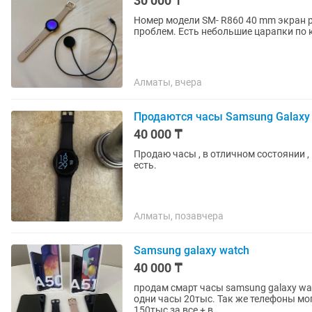
30 000 ₸
Номер модели SM- R860 40 mm экран р
проблем. Есть небольшие царапки п
Алматы, вчера
Продаются часы Samsung Galaxy 
40 000 ₸
Продаю часы , в отличном состоянии ,
есть.
Алматы, позавчера
Samsung galaxy watch
40 000 ₸
продам смарт часы samsung galaxy wat
одни часы 20тыс. Так же телефоны могу тоже продать А50 и А51. Цена по 30тыс за телефон.
150тыс за все + в...