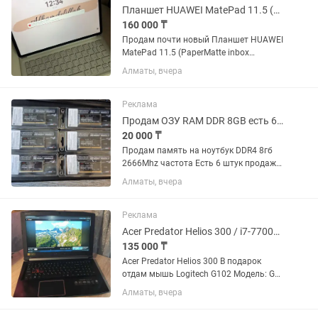
Планшет HUAWEI MatePad 11.5 (PaperMatte inbox keyboard) 8GB/256GB Violet Ta
160 000 ₸
Продам почти новый Планшет HUAWEI
MatePad 11.5 (PaperMatte inbox
keyboard) 8GB/256GB Violet Taoxingzhi-
Алматы, вчера
W09FK, в идеальном состояний,
коробка, гарантия есть. Зарядка тоже
есть
Реклама
Продам ОЗУ RAM DDR 8GB есть 6штук НОВЫЕ
20 000 ₸
Продам память на ноутбук DDR4 8гб
2666Mhz частота Есть 6 штук продажа
только лотом за 120000тыс Память
Алматы, вчера
новая Микрорайон Аккент
Реклама
Acer Predator Helios 300 / i7-7700HQ / GTX 1050 Ti 4GB / DDR4 8GB
135 000 ₸
Acer Predator Helios 300 В подарок
отдам мышь Logitech G102 Модель: G3-
572-705B Характеристики: —
Алматы, вчера
процессор: Intel Core i7-7700HQ —
видеокарта: NVIDIA GeForce GTX 1050