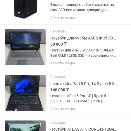
Высокая скорость работы системы за
счет SSD, все комплектующие для
сборки используем новые с гарантией!
Алматы, вчера
Бюджетные офисные компьютеры,
предоставляем полный пакет
документов для организаций,
Реклама
гарантия...
Ноутбук для учебы ASUS Intel CORE-i3 8GB RAM 128Gb SSD
50 000 ₸
Ноутбук для учебы ASUS Intel CORE-i3|
8GB RAM| 128Gb SSD| • Характеристики
| Процессор: Intel CORE-i3-6100U
Алматы, вчера
2.30Ghz | Память: ОЗУ/8 ГБ, SSD/128
ГБ | Видеокарта: Intel HD Graphics 520 |
Экран: 15.6...
Реклама
Lenovo IdeaPad 5 Pro 14 Ryzen 5 5600U 8GB SSD 256GB 2.2K
140 000 ₸
Lenovo IdeaPad 5 Pro 14” | Ryzen 5
5600U | 8GB | SSD 256GB | 2.2K |
Мощный, компактный и стильный
Алматы, вчера
ноутбук премиум-класса. Идеально
подходит для работы, учебы,
программирования, графических
Реклама
задач и...
Ноутбук ATLAS A15 CORE-i3-12Gen 8GB RAM 256GB SSD Intel UHD