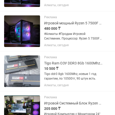
до 5.00GHz 6C/12Th Материнская
Алматы, сегодня
Плата: MSI A620, AM5 Оперативная
память: (RAM): GeIL 16Gb (1x16) DDR5
5600Mhz Видеокарта: Palit RTX5060...
Реклама
Игровой мощный Ryzen 5 7500F RTX5060 8Gb, SSD 2.5 1Tb 16gb DDR5.
480 000 ₸
#Алматы #Продам Игровой
Системник. Процессор: Ryzen 5 7500F
до 5.00GHz 6C/12Th Материнская
Алматы, сегодня
Плата: MSI A620, AM5 Оперативная
память: (RAM): GeIL 16Gb (1x16) DDR5
5600Mhz Видеокарта: Palit RTX5060...
Реклама
Tigo Ram ОЗУ DDR3 8Gb 1600Mhz, dimm, для ПК PC.
10 500 ₸
Tigo ddr3 8gb 1600Mhz, новые 1 год
гарантии, по 10500тг, 90 штук есть.
Алматы, сегодня
Реклама
Игровой Системный Блок Ryzen 5 3600 / RX570 8GB / 16GB DDR4 / SSD NVMe
205 000 ₸
Игровой Компьютер с Монитором 24"