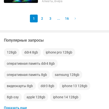
Алматы, вчера
проверки и тесты приветствуются у
меня дома. Идеально подходит для
любых...
1
2
3
...
16
Популярные запросы
128gb
ddr4 8gb
iphone pro 128gb
оперативная память ddr4 8gb
оперативная память 8gb
samsung 128gb
видеокарты 8gb
ddr3 8gb
iphone 13 128gb
8gb озу
apple 128gb
iphone 14 128gb
Показать еще
озу ddr4 8gb
iphone 128gb айфон
iphnoe 128gb