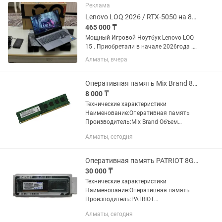
Ti 4GB — оперативная память:...
Реклама
Lenovo LOQ 2026 / RTX-5050 на 8GB/ Игровой ТОп
465 000 ₸
Мощный Игровой Ноутбук Lenovo LOQ
15 . Приобретали в начале 2026года .
Пользовались крайне редко , очень
Алматы, вчера
бережно и аккуратно. Состояние
нового Ноутбука . Полная
комплектующие Все пакетики...
Оперативная память Mix Brand 8Gb DDR3 1333 MHz
8 000 ₸
Технические характеристики
Наименование:Оперативная память
Производитель:Mix Brand Объем
памяти:8Gb Тип:DDR3 Частота:1333
Алматы, сегодня
MHz Формфактор:DIMM Объём чипа и
количество:512Mx16 Гарантия:1
неделя Код...
Оперативная память PATRIOT 8Gb DDR5 4800 MHz
30 000 ₸
Технические характеристики
Наименование:Оперативная память
Производитель:PATRIOT
Модель:Signature Line PSD58G480041S
Алматы, сегодня
Объем памяти:8Gb Тип:DDR5