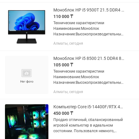
Частота:4800 MHz
Формфактор:SODIMM Объём чипа и...
Моноблок HP i5 9500T 21.5 DDR4 8Gb UHD Graphics 630 SSD256Gb
110 000 ₸
Технические характеристики
Наименование:Моноблок
Назначение:Высокопроизводительный,
компактный со стильным дизайном
Алматы, сегодня
моноблок для крупных корпоративных
потребителей.; Потрясающий
стильный дизайн с...
Моноблок HP i5 8500 21.5 DDR4 8Gb UHD Graphics 630 SSD256Gb
105 000 ₸
Технические характеристики
Наименование:Моноблок
Назначение:Высокопроизводительный,
компактный со стильным дизайном
Алматы, сегодня
моноблок для крупных корпоративных
потребителей.; Потрясающий
стильный дизайн с...
Компьютер Core i5-14400F/RTX 4060 Ti 8GB/RAM 32GB/ SSD M.2 1TB
450 000 ₸
Продаю отличный, сбалансированный
игровой компьютер в идеальном
состоянии. Пользовался немного,
бережная эксплуатация. Любые