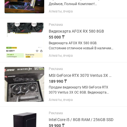
Дюймов, Полный Комплект!
Процессор: AMD Ryzen 5 3600 до
Алматы, вчера
4.20GHz 6C/12Th Потоков
Материнская Плата: Asus Prime A320M-
K, Soket AM4 Оперативная память:
Реклама
(ОЗУ):...
Видеокарта AFOX RX 580 8GB
55 000 ₸
Видеокарта AFOX RX 580 8GB.
Состояние отличное новый В наличии
5 штук. Подходит для игр, работы и
Алматы, вчера
сборки ПК. Перед покупкой можно
проверить работоспособность.
Возможна продажа как поштучно, так
Реклама
и...
MSI GeForce RTX 3070 Ventus 3X OC 8GB Полный комплект
189 990 ₸
Продам видеокарту MSI GeForce RTX
3070 Ventus 3X OC 8GB. Видеокарта
полностью исправна и готова к
Алматы, вчера
работе. Полный комплект:
Оригинальная коробка. Фирменная
подборка MSI. Документация.
Реклама
Заводской...
Intel Core i5 / 8GB RAM / 256GB SSD
59 900 ₸