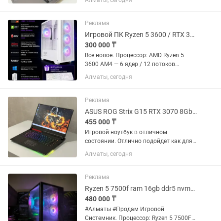
Алматы, сегодня
перезарядки: 426 Корпус без царапин и
вмятин Зарядка в комплекте, без
коробки Есть особенность: в...
Реклама
Игровой ПК Ryzen 5 3600 / RTX 3050 8GB / 16GB DDR4 / NVMe 500GB
300 000 ₸
Все новое. Процессор: AMD Ryzen 5
3600 AM4 — 6 ядер / 12 потоков
Видеокарта: Asus Phoenix RTX 3050
Алматы, сегодня
Dual 8GB Материнская плата: MSI
A520M-A PRO Оперативная память:
DDR4 Kingston Fury Renegade...
Реклама
ASUS ROG Strix G15 RTX 3070 8Gb RAM 32Gb Ryzen 7 5800H 1TB
455 000 ₸
Игровой ноутбук в отличном
состоянии. Отлично подойдет как для
современных игр, так и для работы с
Алматы, сегодня
тяжелыми программами.
Характеристики: • Процессор AMD
Ryzen 7 5800H (8 ядер / 16 потоков) •...
Реклама
Ryzen 5 7500f ram 16gb ddr5 nvme 1Tb RTX5060 8gb
480 000 ₸
#Алматы #Продам Игровой
Системник. Процессор: Ryzen 5 7500F