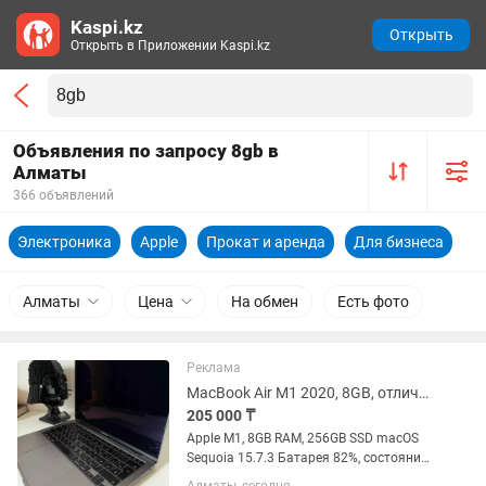
Kaspi.kz
Открыть
Открыть в Приложении Kaspi.kz
Объявления по запросу 8gb в
Алматы
366 объявлений
Электроника
Apple
Прокат и аренда
Для бизнеса
Алматы
Цена
На обмен
Есть фото
Реклама
MacBook Air M1 2020, 8GB, отличное состояние
205 000 ₸
Apple M1, 8GB RAM, 256GB SSD macOS
Sequoia 15.7.3 Батарея 82%, состояние
Normal Количество циклов