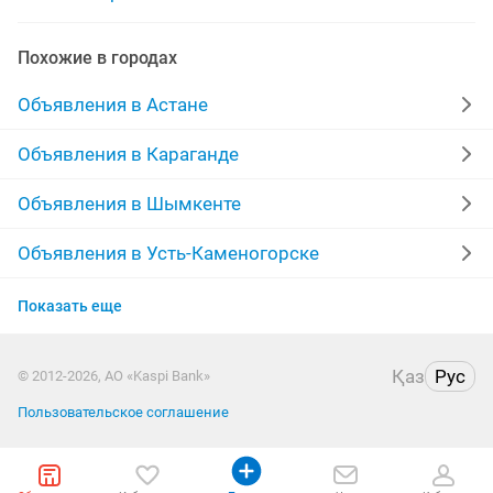
оперативная память ddr3 8gb
озу 8gb ddr3
Похожие в городах
видеокарта 8gb
ddr4 8gb 3200
core 8gb
Объявления в Астане
asus 8gb
iphone7 128gb
Объявления в Караганде
Объявления в Шымкенте
Объявления в Усть-Каменогорске
Объявления в Актобе
Показать еще
Объявления в Актау
Қаз
Рус
© 2012-2026, АО «Kaspi Bank»
Объявления в Таразе
Пользовательское соглашение
Объявления в Павлодаре