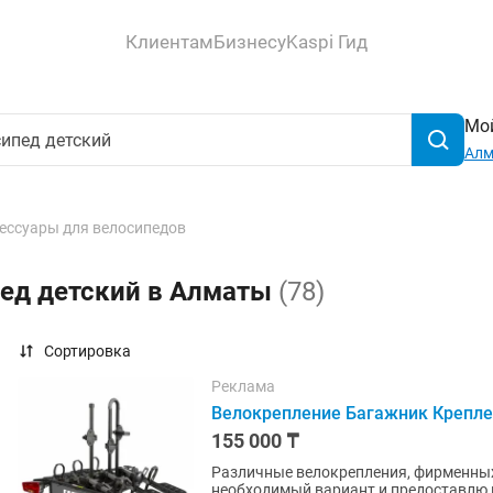
Клиентам
Бизнесу
Kaspi Гид
Мой
Ал
ессуары для велосипедов
пед детский в Алматы
(78)
Сортировка
Реклама
Велокрепление Багажник Крепле
155 000 ₸
Различные велокрепления, фирменных позиций 