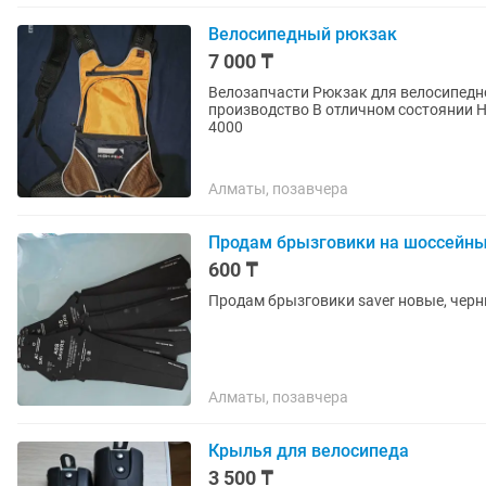
Велосипедный рюкзак
7 000 ₸
Велозапчасти Рюкзак для велосипедной прогулки В наличии несколько штук Разные фирмы
производство В отличном состоянии Не шиты не рваный Цвет не выцвел Цена за один рюкзак
4000
Алматы, позавчера
Продам брызговики на шоссейны
600 ₸
Продам брызговики saver новые, чер
Алматы, позавчера
Крылья для велосипеда
3 500 ₸