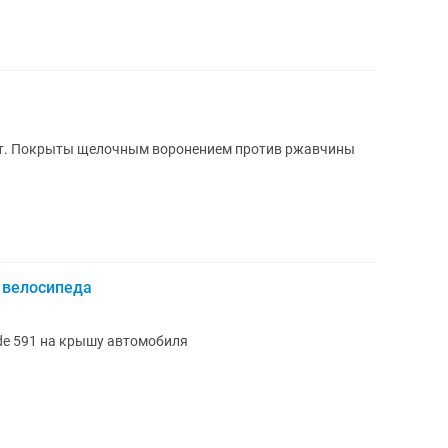
чины
я велосипеда
ide 591 на крышу автомобиля