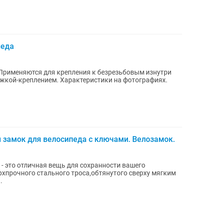
педа
 Применяются для крепления к безрезьбовым изнутри
рактеристики на фотографиях.
 замок для велосипеда с ключами. Велозамок.
- это отличная вещь для сохранности вашего
ерхпрочного стального троса,обтянутого сверху мягким
.