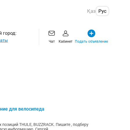
Қаз
Рус
 город:
маты
Чат
Кабинет
Подать объявление
ние для велосипеда
THULE, BUZZRACK. Пишите , подберу
необходимый вариант и предоставлю всю информацию. Сергей