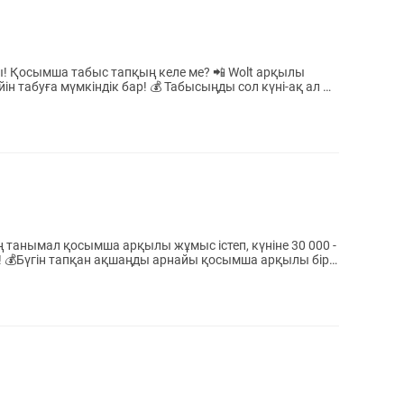
қылы
ік бар! 💰 Табысыңды сол күні-ақ ал —
ір