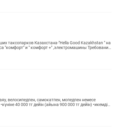
ших таксопарков Казахстана-"Hella Good Kazakhstan " на
мфорт" и " комфорт +" ,электромашины Требования