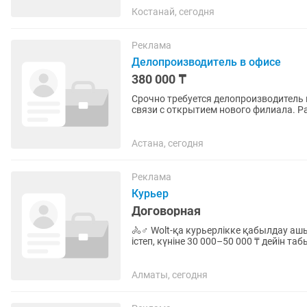
Костанай, сегодня
Реклама
Делопроизводитель в офисе
380 000 ₸
Срочно требуется делопроизводитель 
связи с открытием нового филиала. Р
делопроизводство, документо...
Астана, сегодня
Реклама
Курьер
Договорная
🚴♂️ Wolt-қа курьерлікке қабылдау ашылды! 🔥 Қаланың ең танымал жеткізу серв
істеп, күніне 30 000–50 000 ₸ дейін табыс табыңыз! 💸 Түскен ақш
арқылы кез келген уақытта...
Алматы, сегодня