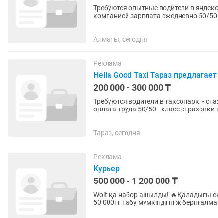
Требуются опытные водители в яндекс такси Машина комфорт и комфорт+ пр
компанией зарплата ежедневно 50/50 Смена дневная и ночная Опыт вождения от 3 лет Клас
страховки 7
Алматы, сегодня
Реклама
Hella Good Taxi Тараз предлагае
200 000 - 300 000 ₸
Требуются водители в таксопарк. - стаж вождения от 5 лет - со знанием Яндекс платформы -
оплата труда 50/50 - класс страховки 
2023 -нужны...
Тараз, сегодня
Реклама
Курьер
500 000 - 1 200 000 ₸
Wolt-қа набор ашылды! 🔥Қаладығы ең танымал қосцмша арқылы жұмыс істеп, күніне 30 000 -
50 000тг табу мүмкіндігін жіберіп алма! 💰Бүгін тапқан ақшаңды арнайы қосымша арқылы б
минутта шығарып...