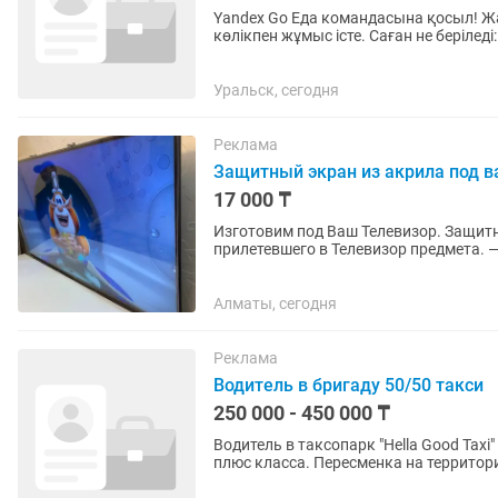
Yandex Go Еда командасына қосыл! Жаяу, велосипедпен, самокатпен, мопедпен немесе
көлікпен жұмыс істе. Саған не беріледі: •күніне 40 000 тг дейін (айына 900 000 тг дейін) •икемді
жұмыс кестесі —...
Уральск, сегодня
Реклама
Защитный экран из акрила под в
17 000 ₸
Изготовим под Ваш Телевизор. Защитн
прилетевшего в Телевизор предмета. — обеспечивают безопасность Телевизоров и мониторов;
— абсолютно прозрачны и...
Алматы, сегодня
Реклама
Водитель в бригаду 50/50 такси
250 000 - 450 000 ₸
Водитель в таксопарк "Hella Good Taxi" Мы предлагаем: Работу на новых автомобилях комфорт
плюс класса. Пересменка на территории офиса: в 10:00 и 22:00. Гибкий график: дневные смены
с 10:00 до...