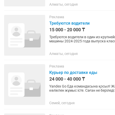
Алматы, сегодня
Реклама
Требуются водители
15 000 - 20 000 ₸
Требуются водители в один из крупней
машины 2024-2025 года выпуска класса "ко
: класс страховки...
Алматы, сегодня
Реклама
Курьер по доставке еды
24 000 - 40 000 ₸
Yandex Go Еда командасына қосыл! Жаяу, велосипедпен, самокатпен, мопедпен немесе
көлікпен жұмыс істе. Саған не беріледі: •күніне 40 000 тг дейін (айына 900 000 тг дейін) •икемді
жұмыс кестесі —...
Семей, сегодня