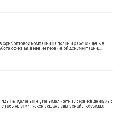
в офис оптовой компании на полный рабочий день в
абота офисная, ведение первичной документации,
исінде жұмыс
аңызды арнайы қосымша