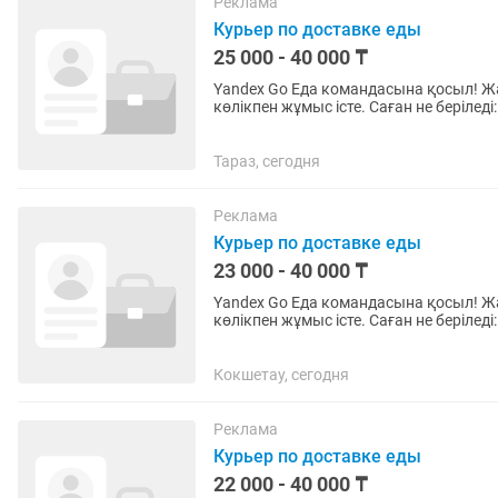
Реклама
Курьер по доставке еды
25 000 - 40 000 ₸
Yandex Go Еда командасына қосыл! Жаяу, велосипедпен, самокатпен, мопедпен немесе
көлікпен жұмыс істе. Саған не беріледі: •күніне 40 000 тг дейін (айына 900 000 тг дейін) •икемді
жұмыс кестесі —...
Тараз, сегодня
Реклама
Курьер по доставке еды
23 000 - 40 000 ₸
Yandex Go Еда командасына қосыл! Жаяу, велосипедпен, самокатпен, мопедпен немесе
көлікпен жұмыс істе. Саған не беріледі: •күніне 40 000 тг дейін (айына 900 000 тг дейін) •икемді
жұмыс кестесі —...
Кокшетау, сегодня
Реклама
Курьер по доставке еды
22 000 - 40 000 ₸