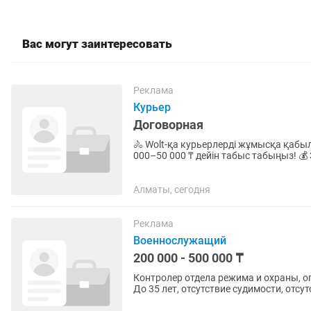
Вас могут заинтересовать
Реклама
Курьер
Договорная
🚴 Wolt-қа курьерлерді жұмысқа қабылдау а
000–50 000 ₸ дейін табыс табыңыз! 💰 Зара
ақшаңызды арнайы...
Алматы, сегодня
Реклама
Военнослужащий
200 000 - 500 000 ₸
Контролер отдела режима и охраны, 
До 35 лет, отсутствие судимости, отсу
свидетельство с отметкой о...