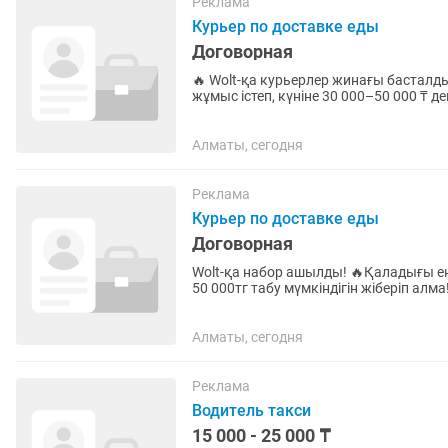
Реклама
Курьер по доставке еды
Договорная
🔥 Wolt-қа курьерлер жинағы басталды! Қосымша табыс тапқың келе ме? 📲 Wolt ар
жұмыс істеп, күніне 30 000–50 000 ₸ дейін табуға мүмкінд
арнайы қосымша арқылы...
Алматы, сегодня
Реклама
Курьер по доставке еды
Договорная
Wolt-қа набор ашылды! 🔥Қаладығы ең танымал қосымша арқылы жұмыс істеп, күніне 30 000 -
50 000тг табу мүмкіндігін жіберіп алма! 💰Бүгін тапқан ақшаңды арнайы қосымша арқылы б
минутта шығарып...
Алматы, сегодня
Реклама
Водитель такси
15 000 - 25 000 ₸