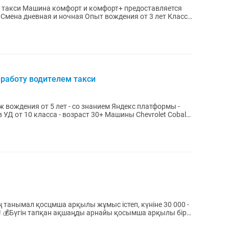
едоставляется
с
т работу водителем такси
в УД от 10 класса - возраст 30+ Машины Chevrolet Cobalt
ір