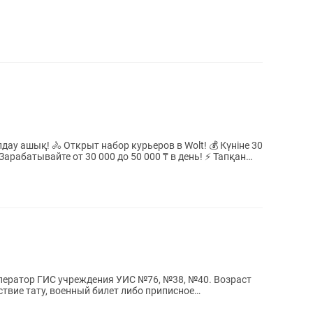
шық! 🚴 Открыт набор курьеров в Wolt! 💰 Күніне 30
батывайте от 30 000 до 50 000 ₸ в день! ⚡ Тапқан
оператор ГИС учреждения УИС №76, №38, №40. Возраст
тствие тату, военный билет либо приписное