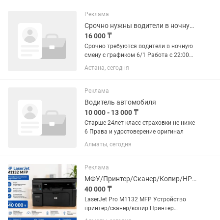
Реклама
Срочно нужны водители в ночную смену на работу в такси
16 000 ₸
Срочно требуются водители в ночную
смену с графиком 6/1 Работа с 22:00
вечера до 10:00 утра Доход делится
Астана, сегодня
ежедневно после смены 50/50 Бензин
так же делится 50/50 Требования : от
21 года от 5 класса...
Реклама
Водитель автомобиля
10 000 - 13 000 ₸
Старше 24лет класс страховки не ниже
6 Права и удостоверение оригинал
Алматы, сегодня
Реклама
МФУ/Принтер/Сканер/Копир/HP m1132
40 000 ₸
LaserJet Pro M1132 MFP Устройство
принтер/сканер/копир Принтер
Максимальный формат A4