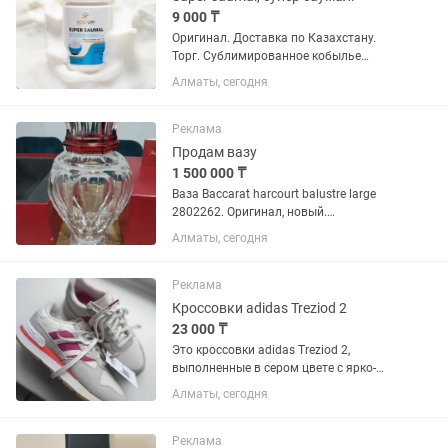
9 000 ₸
Оригинал. Доставка по Казахстану.
Торг. Сублимированное кобылье
молоко -это продукт обладающий
Алматы, сегодня
удивительными целебными
свойствами. Еще наши предки
называли саумал благословенным
Реклама
жизненным напитком....
Продам вазу
1 500 000 ₸
Ваза Baccarat harcourt balustre large
2802262. Оригинал, новый.
производство Франция. Есть еще для
Алматы, сегодня
фруктов. Фото есть
Реклама
Кроссовки adidas Treziod 2
23 000 ₸
Это кроссовки adidas Treziod 2,
выполненные в сером цвете с ярко-
розовыми акцентами.Модель
Алматы, сегодня
вдохновлена беговыми силуэтами из
архивов 1980-х годов.Верх изготовлен
из текстиля с прошитыми
Реклама