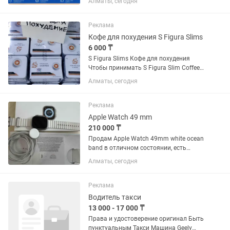
Алматы, сегодня
Максимальный размер отпечатка 216
× 297 мм Максимальное разрешение
для ч/б печати 600x600 dpi Скорость
Реклама
печати 18...
Кофе для похудения S Figura Slims
6 000 ₸
S Figura Slims Кофе для похудения
Чтобы принимать S Figura Slim Coffee
для похудения, нужно растворить один
Алматы, сегодня
пакетик в 150-200 мл горячей воды,
размешать и выпить за 20-30 минут до
еды, желательно до...
Реклама
Apple Watch 49 mm
210 000 ₸
Продам Apple Watch 49mm white ocean
band в отличном состоянии, есть
защитная пленка, в коробке, оригинал
Алматы, сегодня
Реклама
Водитель такси
13 000 - 17 000 ₸
Права и удостоверение оригинал Быть
пунктуальным Такси Машина Geely