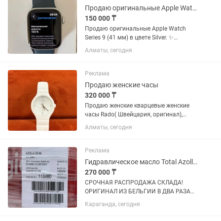
замшевыми...
Продаю оригинальные Apple Watch Series 9 (41 мм) в цвете Silver
150 000 ₸
Продаю оригинальные Apple Watch
Series 9 (41 мм) в цвете Silver. ✨
Состояние — как новые. Пользовались
Алматы, сегодня
очень бережно. ✅ Оригинал (куплены в
Sulpak) ✅ Ёмкость аккумулятора —
100% ✅ Без царапин и...
Реклама
Продаю женские часы
320 000 ₸
Продаю женские кварцевые женские
часы Rado( Швейцария, оригинал),
керамика . Состояние -отличное.
Алматы, сегодня
Реклама
Гидравлическое масло Total Azolla ZS 68 (Бочки 208л). Срочно!
270 000 ₸
СРОЧНАЯ РАСПРОДАЖА СКЛАДА!
ОРИГИНАЛ ИЗ БЕЛЬГИИ В ДВА РАЗА
ДЕШЕВЛЕ РЫНКА! Ликвидируем
Караганда, сегодня
остатки материалов после закрытия
крупного строительного объекта.