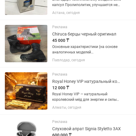
капсул Пролиполитик, улучшается не
только физическое, но и
Астана, сегодня
эмоционально-психическое состояние,
активизируются внутренние процессы,
повышается энергетический уровень...
Реклама
Chiruca берцы черный оригинал
45 000 ₸
Основные характеристики (на основе
аналогичных моделей
Chiruca):Материал верха: Натуральная
Павлодар, сегодня
кожа (хром) с повышенной
влагостойкостью. В некоторых
моделях, таких как Azor Box, кожа
Реклама
комбинируется с...
Royal Honey VIP натуральный королевский мёд для потенции и мужской силы
12 000 ₸
Royal Honey VIP — натуральный
королевский мёд для энергии и силы
Royal Honey VIP — это премиальный
Алматы, сегодня
натуральный мёд в удобных стиках,
созданный для повышения энергии,
выносливости и мужской силы....
Реклама
Слуховой апрат Signia Styletto 3AX
600 000 ₸