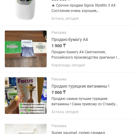
🔥 Срочно продам Signia Styletto 3 AX
Состояние очень хорошее,
пользовались всего 4 месяца.
Астана, сегодня
Оригинал, премиальная модель.
Полный комплект: зарядка, кейс. ✅
Bluetooth ✅ Подключается к iPhone /...
Реклама
Продаю бумагу А4
1 900 ₸
Продаю бумагу А4 Светокопия,
Российского производства оригинал !
С Документами! Любое количество!
Караганда, сегодня
Доставка по городу от 5 коробок
бесплатная ! Постоянным клиентам
скидка!
Реклама
Продаю турецкие витамины !
7 000 ₸
Продаю самые лучшие турецкие
витамины ! Сама привожу со Стамбула
напрямую! Оригинал 💯
Астана, сегодня
Реклама
Super saumal, супер саумал.