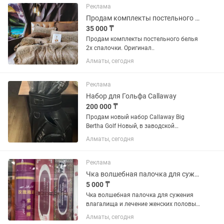
Продаем оригинальное импортное
Реклама
гидравлическое...
Продам комплекты постельного белья 2х спалочки
35 000 ₸
Продам комплекты постельного белья
2х спалочки. Оригинал..
Алматы, сегодня
Реклама
Набор для Гольфа Callaway
200 000 ₸
Продам новый набор Callaway Big
Bertha Golf Новый, в заводской
упаковке. Полный комплект клюшек
Алматы, сегодня
Callaway Big Bertha с фирменной
сумкой. Не использовался. Состояние:
новое. Бренд: Callaway. ...
Реклама
Чка волшебная палочка для сужения влагалища
5 000 ₸
Чка волшебная палочка для сужения
влагалища и лечение женских половых
органов, вульвит, воспаление
Алматы, сегодня
яичников , выделение , цвета .бели .