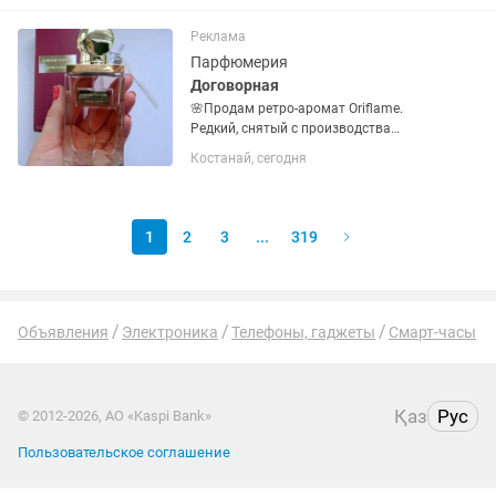
Лечение гинекологических болезней .
Толеби Ауэзова фито аптека...
Реклама
Парфюмерия
Договорная
🌸Продам ретро-аромат Oriflame.
Редкий, снятый с производства
парфюм для ценителей! Флакон в
Костанай, сегодня
отличном состоянии, оригинал.
Пишите в личные сообщения —
отправлю фото и подробности.
1
2
3
...
319
Объявления
Электроника
Телефоны, гаджеты
Смарт-часы
Қаз
Рус
© 2012-2026, АО «Kaspi Bank»
Пользовательское соглашение