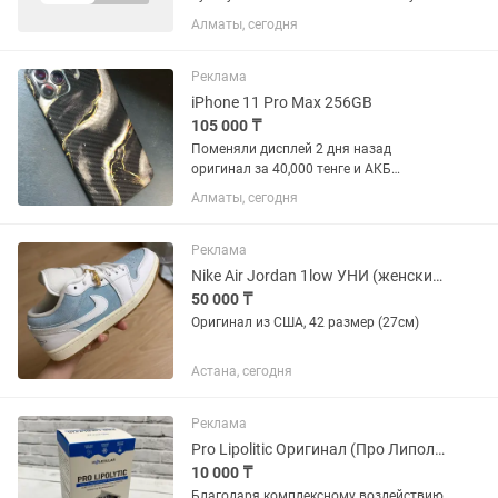
Emgrand 2025г Комфорт плюс
Алматы, сегодня
Реклама
iPhone 11 Pro Max 256GB
105 000 ₸
Поменяли дисплей 2 дня назад
оригинал за 40,000 тенге и АКБ
усиленный Бренда JSID отличное
Алматы, сегодня
качество 100% состояние Сверху
дисплея защитное стекло стоит Face ID
True Tone все работает Версия iOS 18...
Реклама
Nike Air Jordan 1low УНИ (женский/мужской)
50 000 ₸
Оригинал из США, 42 размер (27см)
Астана, сегодня
Реклама
Pro Lipolitic Оригинал (Про Липолитик) средство для похудения
10 000 ₸
Благодаря комплексному воздействию