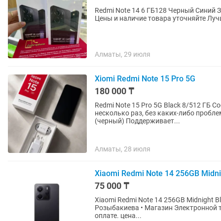
Redmi Note 14 6 ГБ128 Черный Синий Зеленый Телефон новый запечатанный 1 год гарантии
Алматы, 29 июля
Xiomi Redmi Note 15 Pro 5G
180 000 ₸
Redmi Note 15 Pro 5G Black 8/512 ГБ Состояние: практически новый Использовался всего
несколько раз, без каких-либо проблем и дефектов Память: 8 ГБ RAM /
(черный) Поддерживает...
Алматы, 28 июля
Xiaomi Redmi Note 14 256GB Midn
75 000 ₸
Xiaomi Redmi Note 14 256GB Midnight Black Гаранти
Розыбакиева • Магазин Электронной техники Red Geek • Цена у
оплате. цена...