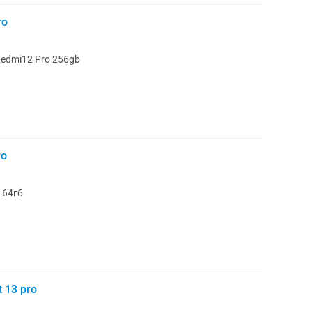
ro
edmi12 Pro 256gb
ro
 64гб
 13 pro