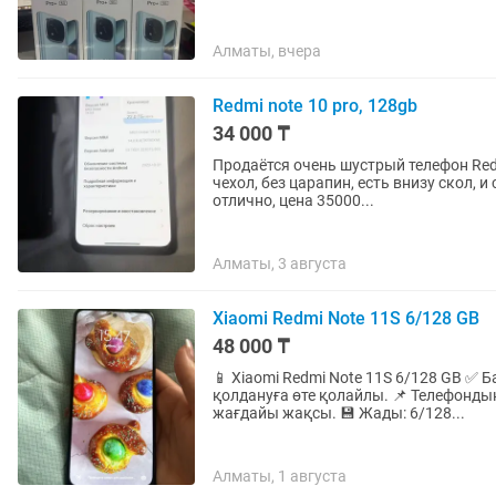
Алматы, вчера
Redmi note 10 pro, 128gb
34 000 ₸
Продаётся очень шустрый телефон Redmi note 10 pro, 128gb, родной дисплей, без коробки,
чехол, без царапин, есть внизу скол, и сз
отлично, цена 35000...
Алматы, 3 августа
Xiaomi Redmi Note 11S 6/128 GB
48 000 ₸
📱 Xiaomi Redmi Note 11S 6/128 GB ✅ Балаларға YouTube көріп, ойын ойнауға және күнделікті
қолдануға өте қолайлы. 📌 Телефондың жұмысында ешқандай мәселе жоқ, техникалық
жағдайы жақсы. 💾 Жады: 6/128...
Алматы, 1 августа