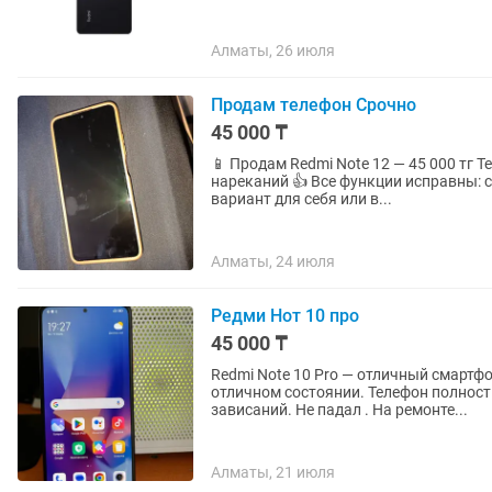
Алматы, 26 июля
Продам телефон Срочно
45 000 ₸
📱 Продам Redmi Note 12 — 45 000 тг 
нареканий 👍 Все функции исправны: с
вариант для себя или в...
Алматы, 24 июля
Редми Нот 10 про
45 000 ₸
Redmi Note 10 Pro — отличный смартфон по выгодной цен
отличном состоянии. Телефон полност
зависаний. Не падал . На ремонте...
Алматы, 21 июля