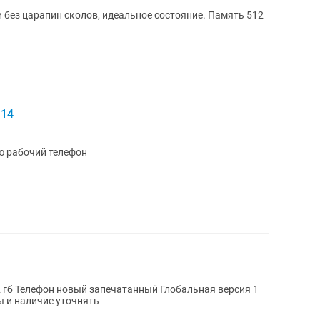
 без царапин сколов, идеальное состояние. Память 512
 14
 трещина Полностью рабочий телефон
фон новый запечатанный Глобальная версия 1
тии В наличии все цвета Цены и наличие уточнять