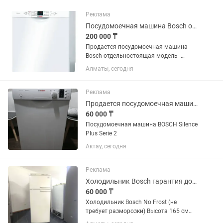
Реклама
Посудомоечная машина Bosch отдельно стоящая
200 000 ₸
Продается посудомоечная машина
Bosch отдельностоящая модель -
SMS53L02ME
Алматы, сегодня
Реклама
Продается посудомоечная машина BOSCH Silence Plus Serie 2
60 000 ₸
Посудомоечная машина BOSCH Silence
Plus Serie 2
Актау, сегодня
Реклама
Холодильник Bosch гарантия доставка
60 000 ₸
Холодильник Bosch No Frost (не
требует разморозки) Высота 165 см
Ширина 70 см Глубина 60 см ✅