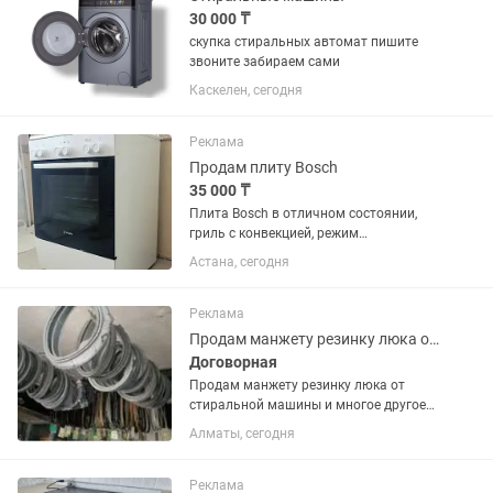
30 000 ₸
скупка стиральных автомат пишите
звоните забираем сами
Каскелен, сегодня
Реклама
Продам плиту Bosch
35 000 ₸
Плита Bosch в отличном состоянии,
гриль с конвекцией, режим
размораживания. г.Астана
Астана, сегодня
Реклама
Продам манжету резинку люка от стиральной машины
Договорная
Продам манжету резинку люка от
стиральной машины и многое другое
имеется как новые так и б/у.
Алматы, сегодня
Реклама