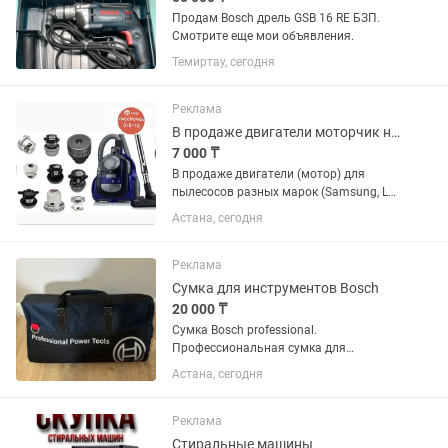
Продам Bosch дрель GSB 16 RE БЗП.
Смотрите еще мои объявления.
Темиртау, сегодня
Реклама
В продаже двигатели моторчик на пылесос рассрочка
7 000 ₸
В продаже двигатели (мотор) для
пылесосов разных марок (Samsung, LG,
Karcher, Thomas (Томас) Philips, Dyson
Астана, сегодня
Alfatec Ametek Bosch Domel Electrolux
Poletron SKL AEG (Аег) Bosch (Бош)
Siemens (Сименс)...
Реклама
Сумка для инструментов Bosch
20 000 ₸
Сумка Bosch professional.
Профессиональная сумка для
инструментов с жестким дном и
Астана, сегодня
множеством карманов, оригинал
Реклама
Стиральные машины