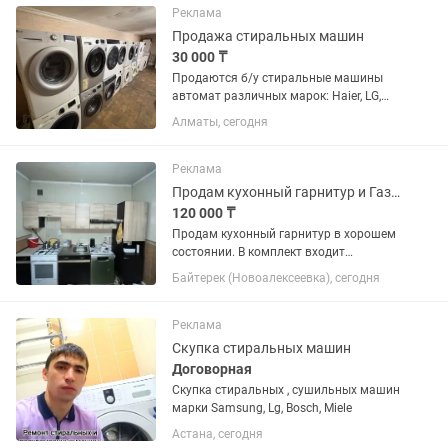
Реклама
Продажа стиральных машин
30 000 ₸
Продаются б/у стиральные машины
автомат различных марок: Haier, LG,
Samsung, Indesit, Bosch, Candy и другие.
Алматы, сегодня
Все стиральные машины полностью
проверены, в хорошем рабочем
состоянии. Мотор, насос и...
Реклама
Продам кухонный гарнитур и Газовую плиту цена договорная
120 000 ₸
Продам кухонный гарнитур в хорошем
состоянии. В комплект входит
дополнительный двухдверный шкаф,
Байтерек (Новоалексеевка), сегодня
установленный вместо посудомоечной
машины. в селе Байтерек, Алматинская
область газовая плита (Bosch)
Реклама
Скупка стиральных машин
Договорная
Скупка стиральных , сушильных машин
марки Samsung, Lg, Bosch, Miele
Астана, сегодня