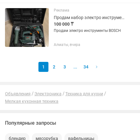
Реклама
Продам набор электро инструментов BOSCH оригинал. Бу в отличном состоянии
100 000 ₸
Продам электро инструменты BOSCH
Алматы, вчера
1
2
3
...
34
Объявления
Электроника
Техника для кухни
Мелкая кухонная техника
Популярные запросы
блендер
мясорубка
вафельницы