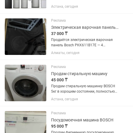
АТЛАНТ БИРЮСА
Астана, сегодня
Реклама
Электрическая варочная панель Bosch PKK611B17E
37 000 ₸
Продаётся электрическая варочная
панель Bosch PKK611B17E — 4
конфорки — Стеклокерамическая
Алматы, сегодня
поверхность — Все нагревательные
элементы рабочие — Производство
Германия — Мощность 5700W
Реклама
Состояние:...
Продам стиральную машину
45 000 ₸
Продам стиральную машинку BOSCH
5кг в хорошем состоянии, полностью
рабочая все режимы работают
Астана, сегодня
Реклама
Посудомоечная машина BOSCH
95 000 ₸
Продам фирменную посудомоечную