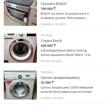
Гасплита BOSCH
180 000 ₸
BOSCH газ плита. Большая плита 5
конфорок, духовка. Всё исправно
работает.
Шымкент, сегодня
Реклама
Стирка Bosch
300 000 ₸
САТЫЛАДЫ! Bosch Serie 6 i-DOS кір
жуғыш машинасы Bosch Serie 6 • 9 кг
жүктеме • 1400 айн/мин • i-DOS – кір
Актобе, сегодня
жуғыш ұнтақ пен кондиционерді
автоматты түрде өзі мөлшерлейді •
AquaStop – су ағуынан...
Реклама
Срочно продам машинку
32 000 ₸
Срочно продам цена 32000 немецская
качество Все в идеальном состоянии
Алматы, сегодня