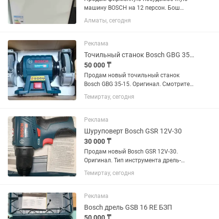
машину BOSCH на 12 персон. Бош
настоящий- не Китай. Состояние
Алматы, сегодня
идеальное. Пользовались совсем не
много. Новая стоит 365000 тг.
Включает в себя 5 режимов мойки с...
Реклама
Точильный станок Bosch GBG 35-15
50 000 ₸
Продам новый точильный станок
Bosch GBG 35-15. Оригинал. Смотрите
еще мои объявления.
Темиртау, сегодня
Реклама
Шуруповерт Bosch GSR 12V-30
30 000 ₸
Продам новый Bosch GSR 12V-30.
Оригинал. Тип инструмента дрель-
шуруповерт Тип патрона
Темиртау, сегодня
быстрозажимной Количество
скоростей работы 2 Диаметр патрона
0.8 – 10 мм Максимальное число
Реклама
оборотов холостого...
Bosch дрель GSB 16 RE БЗП
50 000 ₸