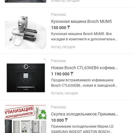
Алматы, сегодня
Продажа б/у холодильников с
официальной гарантией 2 месяца от
магазина и мастера с более чем 10
Реклама
летним...
Кухонная машина Bosch MUM5
150 000 ₸
Кухонная машина Bosch MUM5. Все
насадки в комплекте и дополнительно
насадки для лазаньи ( тесто раскатка
Актау, сегодня
для жаймы) и лапшерезка
Реклама
Новая Bosch CTL636EB6 кофемашина, гарантия 12 мес, рассрочка
1 190 000 ₸
Продам встраиваемую кофемашину
Bosch CTL636EB6 , новая в заводской
коробке, гарантия 12 мес. Возможна
Астана, сегодня
оплата в рассрочку через Каспи.
BOSCH CTL636EB6 имеет электронное
управление, осуществляемое с...
Реклама
Скупка холодильников Принимаем Холодильники
10 000 ₸
Принимаем холодильники Марки LG
SAMSUNG INDESIT ARISTON BOSCH