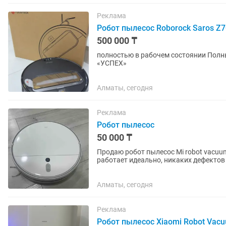
Реклама
Робот пылесос Roborock Saros Z7
500 000 ₸
полностью в рабочем состоянии Полный комплект Адрес: Пушкина 25 Комиссионный магазин
«УСПЕХ»
Алматы, сегодня
Реклама
Робот пылесос
50 000 ₸
Продаю робот пылесос Mi robot vacuum
работает идеально, никаких дефектов
мощное всасывание, управление...
Алматы, сегодня
Реклама
Робот пылесос Xiaomi Robot Vac