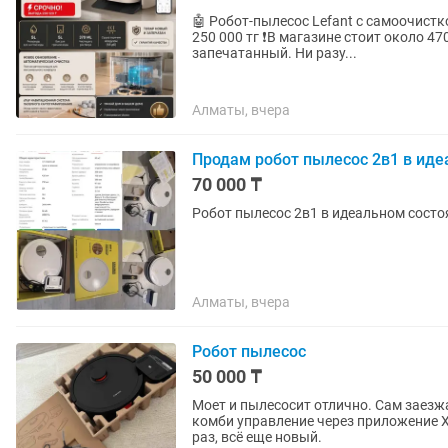
🤖 Робот-пылесос Lefant с самоочисткой и а
250 000 тг ❗В магазине стоит около 470 000 тг. Эк
запечатанный. Ни разу...
Алматы, вчера
Продам робот пылесос 2в1 в иде
70 000 ₸
Робот пылесос 2в1 в идеальном состо
Алматы, вчера
Робот пылесос
50 000 ₸
Моет и пылесосит отлично. Сам заезжа
комби управление через приложение 
раз, всё еще новый.