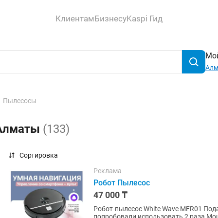
Клиентам
Бизнесу
Kaspi Гид
Мой
Ал
Пылесосы
 Алматы
(133)
Сортировка
Реклама
Робот Пылесос
47 000 ₸
Робот-пылесос White Wave MFR01 Пода
попробовали использовать 2 раза Мощное всасывание до 3500 Па: уверенно собирает мусор