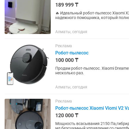
189 999 ₸
🔥 Идеальный робот-пылесос Xiaomi X
надежного помощника, который полн
флагманский робот-пылесос Xiaomi Rob
Алматы, сегодня
Реклама
Робот-пылесос
100 000 ₸
Продам робот-пылесос. Xiaomi Dreame
несколько раз.
Алматы, сегодня
Реклама
Робот-пылесос Xiaomi Viomi V2 V
120 000 ₸
Мощность всасывания 2150 Па,гибрид
мл,безсшумный,управление со смартфо