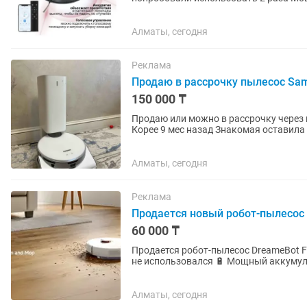
на ламинате, плитке и...
Алматы, сегодня
Реклама
Продаю в рассрочку пылесос Sams
150 000 ₸
Продаю или можно в рассрочку через каспи ро
Корее 9 мес назад Знакомая оставила
отлично Коробки нету В...
Алматы, сегодня
Реклама
Продается новый робот-пылесос D
60 000 ₸
Продается робот-пылесос DreameBot F
не использовался 🔋 Мощный аккумуля
построение карты помещения 📱...
Алматы, сегодня