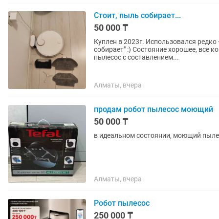
Стоит, пыль собирает...
50 000 ₸
Куплен в 2023г. Использовался редко - поэт
собирает" :) Состояние хорошее, все комплектующие в наличии. Работает отлично. Моющий
пылесос с составлением...
Алматы, вчера
продам робот пылесос моющий
50 000 ₸
в идеальном состоянии, моющий пыле
Алматы, вчера
Робот пылесос
250 000 ₸