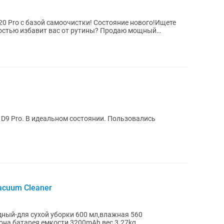
20 Pro с базой самоочистки! Состояние нового!Ищете
остью избавит вас от рутины? Продаю мощный
ot...
 D9 Pro. В идеальном состоянии. Пользовались
acuum Cleaner
ный-для сухой уборки 600 мл,влажная 560
на,батарея емкости 3200mAh,вес 3.27kg.