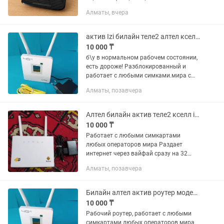
диапазона: 2.4 ГГц + 5 ГГц, суммарная
Алматы, вчера
скорость до 733 Мбит/с — 4 порта LAN
+ 1 порт WAN —...
актив Izi билайн теле2 алтел кселл 4G роутер wifi вайфай
10 000 ₸
б\у в нормальном рабочем состоянии,
есть дороже! Разблокированный и
работает с любыми симками.мира с
пропускной способностью до 150 мб.
Алматы, позавчера
Сек — стандарт 4G+ LTE это значит если
ваша местная базовая...
Алтел билайн актив теле2 кселл izi роутер модем
10 000 ₸
Работает с любыми симкартами
любых операторов мира Раздает
интернет через вайфай сразу на 32
устройства Раздает интернет через
Алматы, позавчера
выход LAN RG45 Регистрация
бесплатно, настройка бесплатно, за
тариф сами...
Билайн алтел актив роутер модем вайфай стационарный
10 000 ₸
Рабочий роутер, работает с любыми
симкартами любых операторов мира