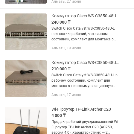
Алматы, 27 июля
Коммутатор Cisco WS-C3850-48U-L, 48x1GE, 2 x 10GE SFP, UPOE, LAN Base
240 000 ₸
Switch Cisco Catalyst WS-C3850-48U-L
полностью рабочий, в отличном
состоянии, комплект для монтажа в
телекоммуникационную стойку, кабели
Алматы, 19 июля
питания. Cisco WS-C3850-48U-L — это
стекируемый коммутатор...
Коммутатор Cisco WS-C3850-48U-L, 48x1GE, UPOE 1900 Watt, LAN Base
210 000 ₸
Switch Cisco Catalyst WS-C3850-48U-L в
рабочем состоянии, комплект для
монтажа в телекоммуникационную
стойку, кабель питания. Cisco Catalyst
Алматы, 17 июля
WS-C3850-48U-L — управляемый
гигабитный коммутатор...
Wi-Fi роутер TP-Link Archer C20
4 000 ₸
Продаю рабочий двухдиапазонный Wi-
Fi роутер TP-Link Archer C20 (AC750,
версия 4.0). Характеристики: — 2