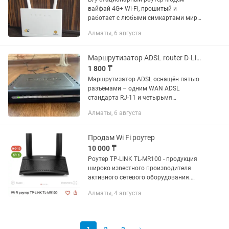
вайфай 4G+ Wi-Fi, прошитый и
работает с любыми симкартами мира -
билайн актив теле2 алтел кселл izi
Алматы, 6 августа
казахтелеком, раздает интернет через
Wi-Fi вайфай сразу на 32...
Маршрутизатор ADSL router D-Link DSL-2540U
1 800 ₸
Маршрутизатор ADSL оснащён пятью
разъёмами – одним WAN ADSL
стандарта RJ-11 и четырьмя
разъёмами LAN Ethernet 10/100 Base-Tx
Алматы, 6 августа
стандарта RJ-45 m. Управлять самой
сетью можно при помощи
дружелюбного...
Продам Wi Fi роутер
10 000 ₸
Роутер TP-LINK TL-MR100 - продукция
широко известного производителя
активного сетевого оборудования.
Устройство, отличающееся простотой
Алматы, 4 августа
настройки и высоким уровнем
надежности, найдет применение в...