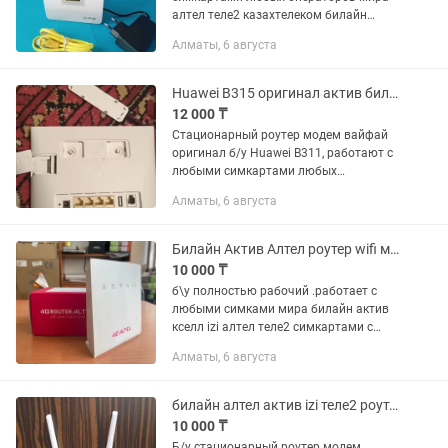
алтел теле2 казахтелеком билайн
актив кселл izi Раздает интернет через
Алматы, 6 августа
вайфай сразу на 32 устройства
одновременно Раздает интернет...
Huawei B315 оригинал актив билайн алтел роутер модем вайфай 4G Wi-Fi
12 000 ₸
Стационарный роутер модем вайфай
оригинал б/у Huawei B311, работают с
любыми симкартами любых
операторов мира алтел теле2
Алматы, 6 августа
казахтелеком билайн актив кселл izi и
заграничными симкартами тоже...
Билайн Актив Алтел роутер wifi модем 4G до 150мб.сек
10 000 ₸
б\у полностью рабочий .работает с
любыми симками мира билайн актив
кселл izi алтел теле2 симкартами с
пропускной способностью до 150 мб
Алматы, 6 августа
сек, по стандарту 4G+ CPE можно
подключить через вайфай 32...
билайн алтел актив izi теле2 роутер модем 4G
10 000 ₸
Б/у стационарный роутер модем