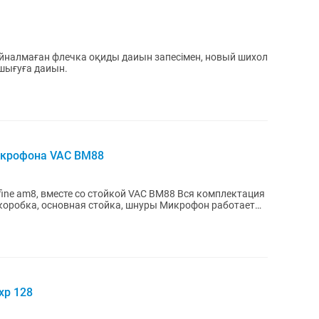
йналмаған флечка оқиды даиын запесімен, новый шихол
 шығуға даиын.
микрофона VAC BM88
вместе со стойкой VAC BM88 Вся комплектация
основная стойка, шнуры Микрофон работает
хр 128