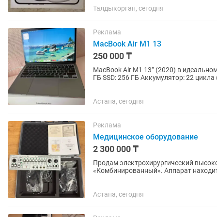
Талдыкорган, сегодня
Реклама
MacBook Air M1 13
250 000 ₸
MacBook Air M1 13” (2020) в идеальном состоянии Продаю MacBook Air M1
ГБ SSD: 256 ГБ Аккумулятор: 22 цикла (почти новый) Без царапин и дефектов Все работает,
не...
Астана, сегодня
Реклама
Медицинское оборудование
2 300 000 ₸
Продам электрохирургический высок
«Комбинированный». Аппарат находит
распакован для проверки работоспособ
Астана, сегодня