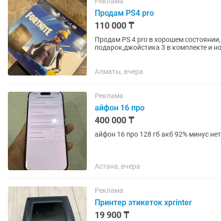
Реклама
Продам PS4 pro
110 000 ₸
Продам PS 4 pro в хорошем состоянии
подарок,джойстика 3 в комплекте и н
GTA5
Алматы, вчера
Реклама
айфон 16 про
400 000 ₸
айфон 16 про 128 гб акб 92% м
Астана, вчера
Реклама
Принтер этикеток xprinter
19 900 ₸