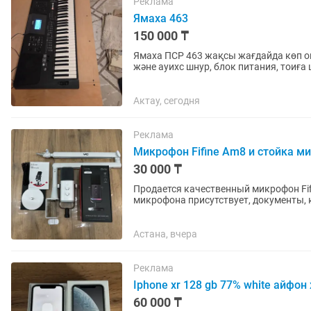
Реклама
Ямаха 463
150 000 ₸
Ямаха ПСР 463 жақсы жағдайда көп о
және ауихс шнур, блок питания, тоиға
Актау, сегодня
Реклама
Микрофон Fifine Am8 и стойка 
30 000 ₸
Продается качественный микрофон Fifine am8, 
микрофона присутствует, документы, коробка, 
идеально, состояние все...
Астана, вчера
Реклама
Iphone xr 128 gb 77% white айфон 
60 000 ₸