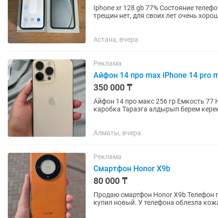
Iphone xr 128 gb 77% Состояние телефона идеальное. Без ремонта, все в оригинале. Скол и
трещин нет, для своих лет очень хоро
(оригинал) Торг...
Астана, вчера
Реклама
Айфон 14 про max iPhone 14 pro 
350 000 ₸
Айфон 14 про макс 256 гр Емкость 77 Не менялся Не битый не крашенный чихолдан шыкпаган
каробка Таразга алдырып берем кере
Алматы, вчера
Реклама
Смартфон Honor X9b
80 000 ₸
Продаю смартфон Honor X9b Телефон п
купил новый. У телефона облезла кож
стекле объективов, не...