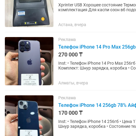
Xprinter USB Хорошее состояние Термопринтер накладные делает Шнур и принтер
комплектация Для каспи озон вб под
Астана, вчера
Реклама
Телефон iPhone 14 Pro Max 256g
270 000 ₸
Inst: • Телефон iPhone 14 Pro Мах 256гб • Цена 270.000тг • Состояние Аккумулятора 79% •
Комплект: Шнур зарядка, коробка • Со
скрытых дефектов •...
Алматы, вчера
Реклама
Телефон iPhone 14 256gb 78% Ай
170 000 ₸
Inst: • Телефон iPhone 14 256гб • Цена 170.000тг • Состояние Аккумулятора 78% • Комплект:
Шнур зарядка, коробка • Состояние те
• Гарантия на...