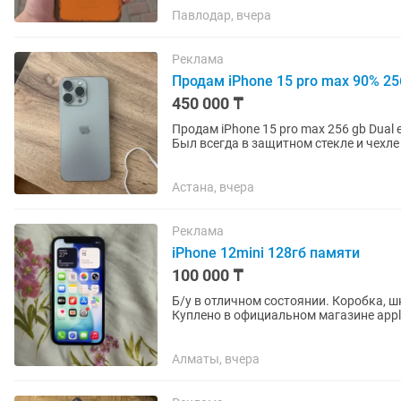
Павлодар, вчера
Реклама
Продам iPhone 15 pro max 90% 25
450 000 ₸
Продам iPhone 15 pro max 256 gb Dual eSIM Titanium Аккумулятор 90% Без царапин и сколов
Был всегда в защитном стекле и чехле Шустрый, заряд держит долго Не был в ремонте, н
падал, не топился...
Астана, вчера
Реклама
iPhone 12mini 128гб памяти
100 000 ₸
Б/у в отличном состоянии. Коробка, ш
Куплено в официальном магазине appl
Алматы, вчера