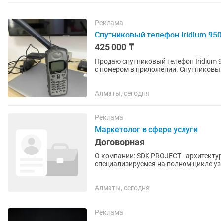
Реклама
Спутниковый телефон Iridium 95
425 000 ₸
Продаю спутниковый телефон Iridium 
с номером в приложении. Спутниковый 
от Motorola сети...
Алматы, сегодня
Реклама
Маркетолог в сфере услуги
Договорная
О компании: SDK PROJECT - архитект
специализируемся на полном цикле у
коммерция), проектировании и строит
Алматы, сегодня
Реклама