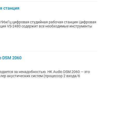
ая станция
я/96кГц цифровая студийная рабочая станция Цифровая
нция VS-2480 содержит все необходимые инструменты
o DSM 2060
одается за ненадобностью. HK Audio DSM 2060 — это
ер акустических систем (процессор 2 входа/6