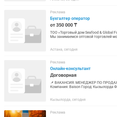
Реклама
Бухгалтер оператор
от 350 000 ₸
ТОО «Торговый дом Seafood & Global 
Мы занимаемся оптовой торговлей морепр
с развитием компании...
Астана, сегодня
Реклама
Онлайн-консультант
Договорная
📌 ВАКАНСИЯ: МЕНЕДЖЕР ПО ПРОДАЖАМ (инженерная сантехника, газовы
Компания: Baison Город: Кызылорда Ф
(раб
Кызылорда, сегодня
Реклама