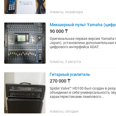
Алматы, позавчера
Микшерный пульт Yamaha (цифр
90 000 ₸
Оригинальная первая версия Yamaha 0
Japan). установлена дополнительная 
цифрового интерфейса ADAT.
Алматы, 3 августа
Гитарный усилитель
270 000 ₸
Spider Valve™ HD100 был создан в резу
объединил в себе универсальность з
характеристиками лампового...
Алматы, сегодня