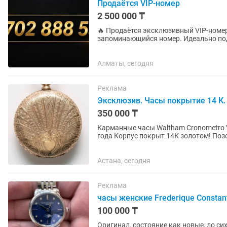
Продаётся VIP-номер
2 500 000 ₸
🔥 Продаётся эксклюзивный VIP-номер +7 702 888 5555 ✨ Статусный, красивый и ле
запоминающийся номер. Идеально подо
кто ценит престиж. ✅...
Алматы, сегодня
Реклама
Эксклюзив. Часы покрытие 14 К.
350 000 ₸
Карманные часы Waltham Cronometro Victoria Компания Waltham Watch Compan
года Корпус покрыт 14К золотом! Позолота! Карманные часы размером 53 мм. Вес 113,5
грамм. Очень красивые...
Астана, сегодня
Реклама
часы женские Frederique Constan
100 000 ₸
Оригинал, состояние как новые, до сих