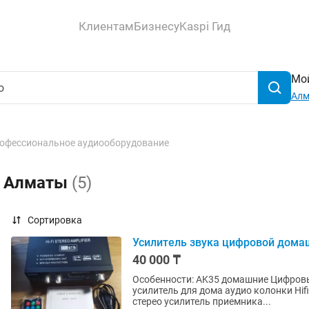
Клиентам
Бизнесу
Kaspi Гид
Мой
Ал
офессиональное аудиооборудование
в Алматы
(5)
Сортировка
Усилитель звука цифровой домаш
40 000 ₸
Особенности: AK35 домашние Цифровые 
усилитель для дома аудио колонки Hi
стерео усилитель приемника...