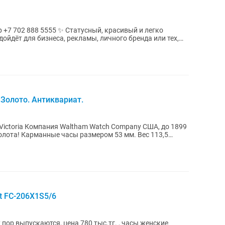
гко
йдёт для бизнеса, рекламы, личного бренда или тех,
 Золото. Антиквариат.
y США, до 1899
t FC-206X1S5/6
 пор выпускаются, цена 780 тыс.тг. , часы женские