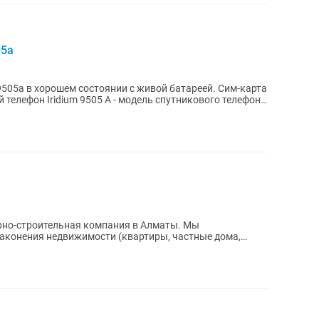
05a
9505a в хорошем состоянии с живой батареей. Сим-карта
телефон Iridium 9505 A - модель спутникового телефона
урно-строительная компания в Алматы. Мы
законения недвижимости (квартиры, частные дома,
ельном...