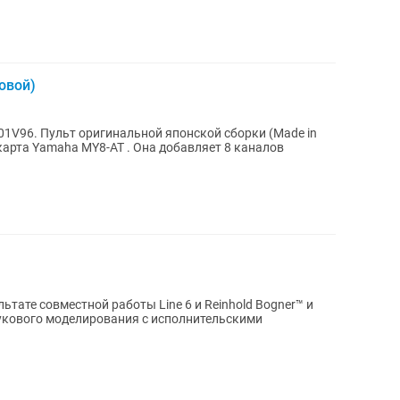
овой)
1V96. Пульт оригинальной японской сборки (Made in
карта Yamaha MY8-AT . Она добавляет 8 каналов
льтате совместной работы Line 6 и Reinhold Bogner™ и
вукового моделирования с исполнительскими