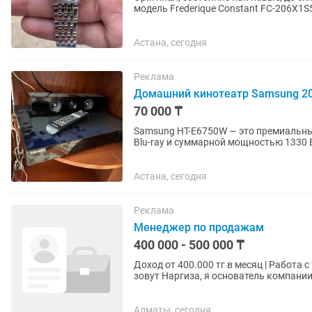
модель Frederique Constant FC-206X1
из линейки Slimline...
Астана, сегодня
Реклама
Домашний кинотеатр Samsung 20
70 000 ₸
Samsung HT-E6750W — это премиальны
Blu-ray и суммарной мощностью 1330 
вакуумных ламп в предусилителе для..
Астана, сегодня
Реклама
Менеджер по продажам
400 000 - 500 000 ₸
Доход от 400.000 тг в месяц | Работа 
зовут Наргиза, я основатель компании
наращивания и...
Алматы, сегодня