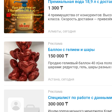
Премиальная вода 18,9 л с достав
1 300 ₸
4 преимущества от конкурентов: Высокая очистка — мембраны обратного осмоса премиум-
класса. Скорость доставки — привезём
многоразовые бутыли с полной...
Алматы, сегодня
Реклама
Баллон с гелием и шары
150 000 ₸
Продаю гелиевый баллон 40 л(на поло
шарами: редуктор, гель, шары разных 
блёстки и перья для...
Астана, сегодня
Реклама
Специалист по работе с данными
300 000 ₸
Ищем операционного менеджера Компания М-Ломбард, г. Алматы, район Попова-Шашкина