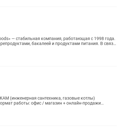
Foods» — стабильная компания, работающая с 1998 года.
одуктами, бакалеей и продуктами питания. В связи
е котлы)
ормат работы: офис / магазин + онлайн-продажи
ота с заявками) 🔧 О КОМПАНИИ Мы —...