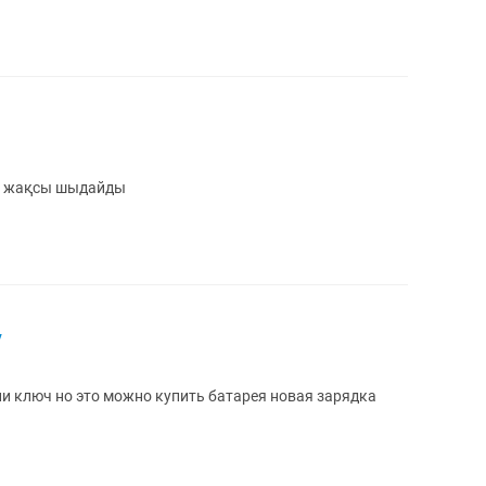
а жақсы шыдайды
у
и ключ но это можно купить батарея новая зарядка