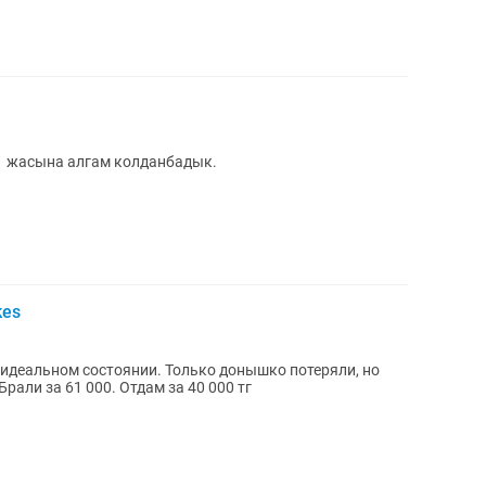
1 жасына алгам колданбадык.
kes
В идеальном состоянии. Только донышко потеряли, но
Брали за 61 000. Отдам за 40 000 тг