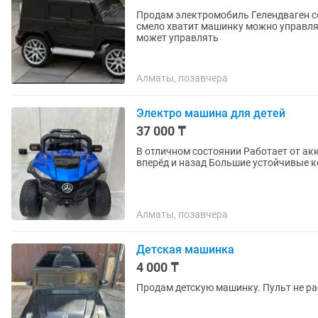
Продам электромобиль Гелендваген с
смело хватит машинку можно управлят
может управлять
Алматы, позавчера
Электро машина для детей
37 000 ₸
В отличном состоянии Работает от аккумулятора Световые и музыкальные эффекты Едет
вперёд и назад Большие устойчивые 
Алматы, позавчера
Детская машинка
4 000 ₸
Продам детскую машинку. Пульт не р