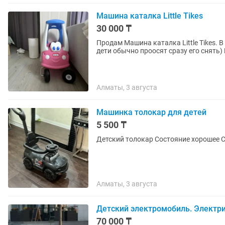
Машина каталка Little Tikes
30 000 ₸
Продам Машина каталка Little Tikes. 
дети обычно проосят сразу его снять) 
Алматы, 3 августа
Машинка толокар для детей
5 500 ₸
Детский толокар Состояние хо
Алматы, 3 августа
Детский электромобиль. Электри
70 000 ₸