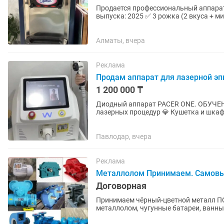
Продается профессиональный аппарат д
выпуска: 2025 ✅ 3 рожка (2 вкуса + м
✅ Мощность: 2000 Вт ✅...
Алматы, вчера
Реклама
Продам аппарат для лазерной э
1 200 000 ₸
Диодный аппарат PACER ONE. ОБУЧЕНИЕ! Что входит: 💎 Профессиональный ап
лазерных процедур 💎 Кушетка и шкаф
Активная Instagram-страница с живой.
Павлодар, вчера
Реклама
Металлолом Принимаем. Самов
Договорная
Принимаем чёрный-цветной металл ПО ВЫСОКИМ ЦЕНАМ
металлолом, чугунные батареи, ванны, трубы! Так же и цветного металла
Медь; Кабель; Аккумулятор; Латунь;...