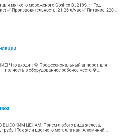
ля мягкого мороженого Goshen BJ218S. ✅ Год
икс) ✅ Производительность: 21-26 л/час ✅ Питание: 220 В
пиляции
парат для
 – полностью оборудованное рабочее место 💎
..
ывоз
. Прием любого вида железа,
 как: Алюминий;