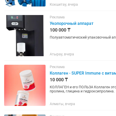
Кокшетау, вчера
Реклама
Укопорочный аппарат
100 000 ₸
Полуавтоматический упаковочный аппа
Атырау, вчера
Реклама
Коллаген - SUPER Immune с вит
10 000 ₸
КОЛЛАГЕН и его ПОЛЬЗА Коллаген это нерастворимый белок, состоит из трех аминокислот:
пролина, глицина и гидроксипролина. Благодаря коллагену ткани становятся прочными,
упругими и легко поддаются...
Алматы, вчера