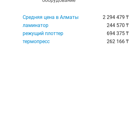
оборудование
Средняя цена в Алматы
2 294 479 ₸
ламинатор
244 570 ₸
режущий плоттер
694 375 ₸
термопресс
262 166 ₸