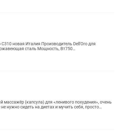
o C310 новая Италия Производитель Dell'Oro для
ержавеющая сталь Мощность, Вт750
ерез...
 массажёр (капсула) для «ленивого похудения», очень
не нужно сидеть на диетах и мучить себя, просто