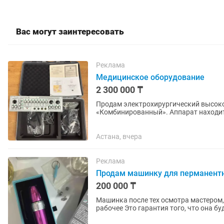
Вас могут заинтересовать
Реклама
Медицинское оборудование
2 300 000 ₸
Продам электрохирургический высок
«Комбинированный». Аппарат находит
распакован для проверки работоспособ
Астана, вчера
Реклама
Продам машинку для перманентно
200 000 ₸
Машинка после тех осмотра мастером, 
рабочее Это гарантия того, что она будет работать ещё долго и радовать вас
✅Дополнительные эксцентрики в...