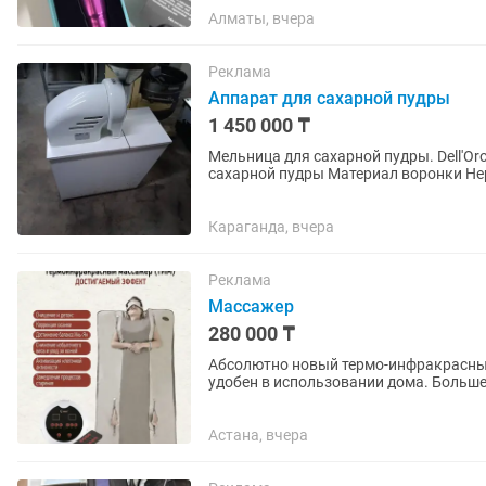
Алматы, вчера
Реклама
Аппарат для сахарной пудры
1 450 000 ₸
Мельница для сахарной пудры. Dell'Or
сахарной пудры Материал воронки Н
Производительность 35 кг/час. Сахар ч
Караганда, вчера
Реклама
Массажер
280 000 ₸
Абсолютно новый термо-инфракрасный
удобен в использовании дома. Больше 
ложитесь в приятное тепло и...
Астана, вчера