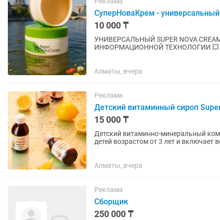
Реклама
СуперНоваКрем - универсальный
10 000 ₸
УНИВЕРСАЛЬНЫЙ SUPER NOVA CREAM🍀 💥 РЕЗУЛЬ
ИНФОРМАЦИОННОЙ ТЕХНОЛОГИИ 💥 СУ
АНТИБАКТЕРИАЛЬНЫЙ, ПРОТИВОВИР
Алматы, вчера
Реклама
Детский витаминный сироп Super
15 000 ₸
Детский витаминно-минеральный комплекс Super Kids❤️ Разр
детей возрастом от 3 лет и включает 
умственного развития ребенка. 11...
Алматы, вчера
Реклама
Сборщик
250 000 ₸