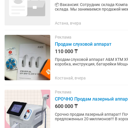
📦 Вакансия: Сотрудник склада Компания BARYSVEND приглашает на работу сотрудника
склада. Мы занимаемся продажей механических вендинговых аппаратов и наполнителей для
них: жевательных резинок,...
Астана, вчера
Реклама
Продам слуховой аппарат
110 000 ₸
Продам слуховой аппарат A&M XTM XP
коробка, инструкция, батарейки Мощ
людей с тяжёлой и глубокой потерей...
Костанай, вчера
Реклама
СРОЧНО Продам лазерный аппар
600 000 ₸
Срочно продам лазерный аппарат! По
предложенных 20 миллионов!!! В хоро
отдам за 550 тысяч!!!