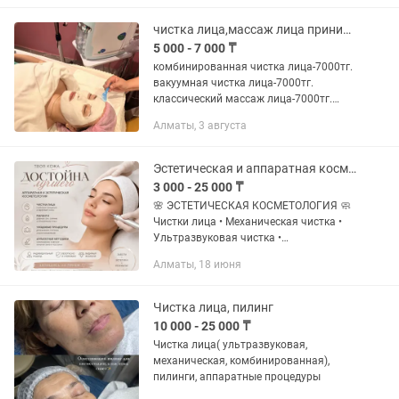
распаривание 4. Ультразвуковая
чистка 5....
чистка лица,массаж лица принимаю только женщин
5 000 - 7 000 ₸
комбинированная чистка лица-7000тг.
вакуумная чистка лица-7000тг.
классический массаж лица-7000тг.
точечный массаж лица-5000тг.
Алматы, 3 августа
Эстетическая и аппаратная космическая. Чистка и пилинг лица.
3 000 - 25 000 ₸
🌸 ЭСТЕТИЧЕСКАЯ КОСМЕТОЛОГИЯ 🧼
Чистки лица • Механическая чистка •
Ультразвуковая чистка •
Комбинированная чистка •
Алматы, 18 июня
Атравматическая чистка ✔ Глубокое
очищение кожи ✔ Удаление чёрных
точек и...
Чистка лица, пилинг
10 000 - 25 000 ₸
Чистка лица( ультразвуковая,
механическая, комбинированная),
пилинги, аппаратные процедуры