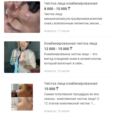
нормализуется...
Чистка лица комбинированная
8 000 - 15 000 ₸
Чистка лица
механическая,ультразвуковая,комплек
сная,с всесезонным пилингом, маски 3
видов,дарсонвализация,сыворотки,бус
Алматы, 17 июля
теры,восстановление крем,спф50
Комбинированная чистка лица
12 000 - 15 000 ₸
Комбинированна чистка лица – это
метод очищения кожи в косметологии,
который включает в себя
использование аппаратных методик.
Алматы, 16 июля
Если вы хотите устранить глубокие
загрязнения с кожи, очистить поры,...
Чистка лица комбинированная
15 000 ₸
Самая популярная процедура во все
сезоны - комплексная чистка лица! 🌝
12 этапов комплексной чистки: 1.
Демакияж, умывание 2. Лёгкое
Алматы, 16 июня
скрабирование 3. Холодное