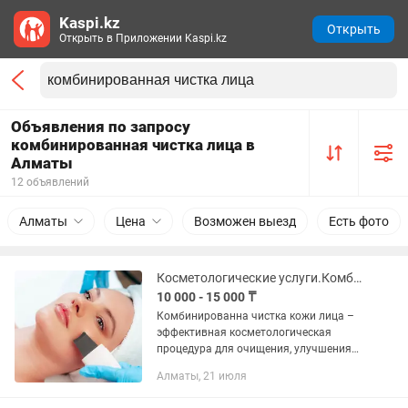
Kaspi.kz
Открыть
Открыть в Приложении Kaspi.kz
Объявления по запросу
комбинированная чистка лица в
Алматы
12 объявлений
Алматы
Цена
Возможен выезд
Есть фото
Косметологические услуги.Комбинированная чистка лица
10 000 - 15 000 ₸
Комбинированна чистка кожи лица –
эффективная косметологическая
процедура для очищения, улучшения
цвета, рельефа кожи. С кожного
Алматы, 21 июля
покрова удаляются загрязнения,
ороговевший слой клеток,