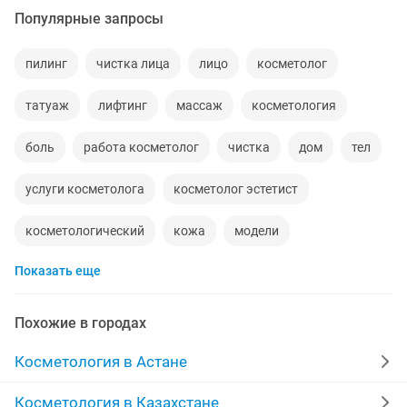
Популярные запросы
пилинг
чистка лица
лицо
косметолог
татуаж
лифтинг
массаж
косметология
боль
работа косметолог
чистка
дом
тел
услуги косметолога
косметолог эстетист
косметологический
кожа
модели
Показать еще
модели для
лифтинг лица
мягки
рф лифтинг
женщины
красот
верхний
коррекция
Похожие в городах
ткани
медицински
кавитация
аппаратный
Косметология в Астане
для массажа
акция
удаление татуажа
Косметология в Казахстане