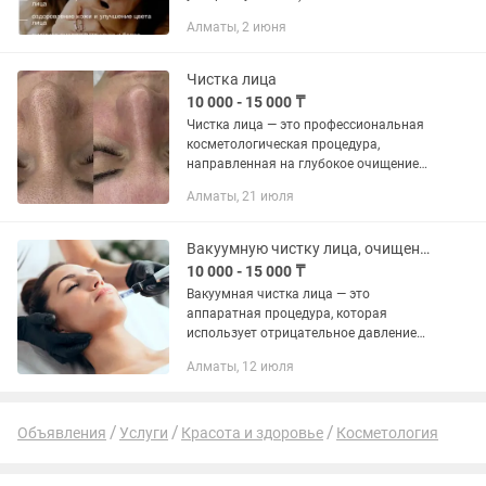
всесезонные 3) Подтяжка лица и шеи
Алматы, 2 июня
4) Комбинированный массаж лица,
шеи и декольте (буккальный,...
Чистка лица
10 000 - 15 000 ₸
Чистка лица — это профессиональная
косметологическая процедура,
направленная на глубокое очищение
кожи, удаление комедонов, излишков
Алматы, 21 июля
себума и ороговевших клеток. 🔹 Что
дает процедура: •очищение и...
Вакуумную чистку лица, очищение кожи
10 000 - 15 000 ₸
Вакуумная чистка лица — это
аппаратная процедура, которая
использует отрицательное давление
для глубокого очищения пор от черных
Алматы, 12 июля
точек, сальных пробок, грязи и
остатков косметики, одновременно...
Объявления
Услуги
Красота и здоровье
Косметология