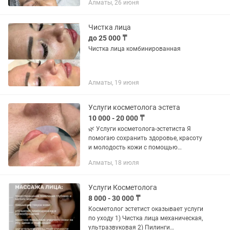
Алматы, 26 июня
Чистка лица
до 25 000 ₸
Чистка лица комбинированная
Алматы, 19 июня
Услуги косметолога эстета
10 000 - 20 000 ₸
🌿 Услуги косметолога-эстетиста Я
помогаю сохранить здоровье, красоту
и молодость кожи с помощью
профессионального ухода,
Алматы, 18 июля
подобранного индивидуально для
каждого клиента. В моей работе
используются...
Услуги Косметолога
8 000 - 30 000 ₸
Косметолог эстетист оказывает услуги
по уходу 1) Чистка лица механическая,
ультразвуковая 2) Пилинги