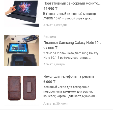
Портативный сенсорный монитор AVRON 15.6 второй экран для работы
44 990 ₸
🖥 Портативный сенсорный монитор
AVRON 15.6" — второй экран для
работы, игр и смартфона! Нужен
Алматы, сегодня
дополнительный экран, который
можно взять с собой куда угодно?
AVRON 15.6" легко подключается к...
Реклама
Планшет Samsung Galaxy Note 10.1
27 000 ₸
27тыс за 2 планшета, Samsung Galaxy
Note 10.1 В рабочем состоянии,
Стилусы есть. Один планшет с чехлом.
Алматы, вчера
Самовывоз!
Чехол для телефона на ремень
6 000 ₸
Кожаный чехол для телефона с
поворотным зажимом для ремня,
кошелек, карман для карт, мужская
поясная сумка для iPhone 14 Pro,
Алматы, 30 июля
Xiaomi Redmi Note 9, Samsung Galaxy
Huawei, кобура, чехол