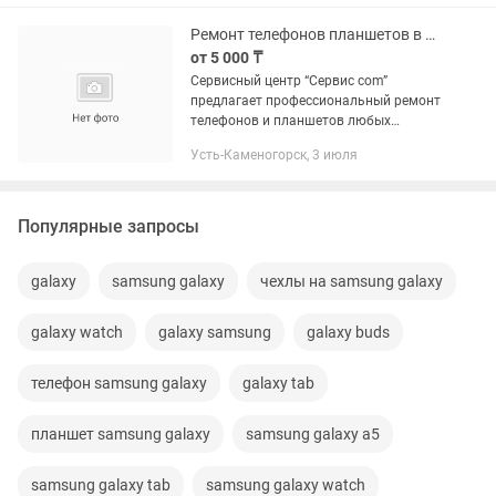
Ноте 9...
Ремонт телефонов планшетов в Усть-Каменогорске быстро качественно гарантией
от 5 000 ₸
Сервисный центр “Сервис com”
предлагает профессиональный ремонт
телефонов и планшетов любых
моделей. Мы решаем любые
Усть-Каменогорск, 3 июля
проблемы: разбитый экран,
неработающие кнопки, быстрая
разрядка батареи и многое...
Популярные запросы
galaxy
samsung galaxy
чехлы на samsung galaxy
galaxy watch
galaxy samsung
galaxy buds
телефон samsung galaxy
galaxy tab
планшет samsung galaxy
samsung galaxy a5
samsung galaxy tab
samsung galaxy watch