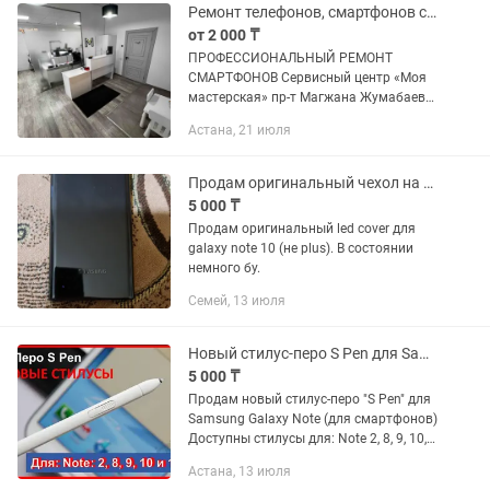
Ремонт телефонов, смартфонов с гарантией
от 2 000 ₸
ПРОФЕССИОНАЛЬНЫЙ РЕМОНТ
СМАРТФОНОВ Сервисный центр «Моя
мастерская» пр-т Магжана Жумабаева,
39 МЫ РЕМОНТИРУЕМ: Смартфоны: •
Астана, 21 июля
Замена экрана / дисплея / стекла •
Замена аккумулятора • Ремонт после...
Продам оригинальный чехол на galaxy note 10
5 000 ₸
Продам оригинальный led cover для
galaxy note 10 (не plus). В состоянии
немного бу.
Семей, 13 июля
Новый стилус-перо S Pen для Samsung Galaxy Note 2,8,9,10,10+,20
5 000 ₸
Продам новый стилус-перо "S Pen" для
Samsung Galaxy Note (для смартфонов)
Доступны стилусы для: Note 2, 8, 9, 10,
10+ и 20 теперь на S21 Ultra и S22, S23
Астана, 13 июля
Ultra наличии! Распродажа остатков !