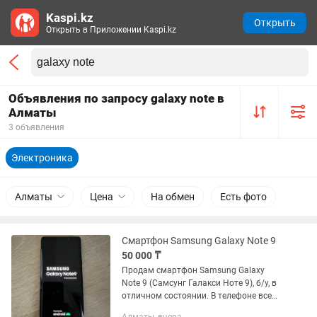
Kaspi.kz
Открыть
Открыть в Приложении Kaspi.kz
Объявления по запросу galaxy note в
Алматы
3 объявления
Электроника
Алматы
Цена
На обмен
Есть фото
Смартфон Samsung Galaxy Note 9
50 000 ₸
Продам смартфон Samsung Galaxy
Note 9 (Самсунг Галакси Ноте 9), б/у, в
отличном состоянии. В телефоне все
функции работают корректно, без