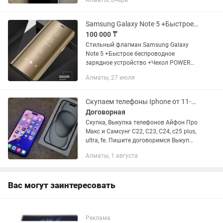
Алматы, вчера
глюков, так как им аккуратно
пользовалась пожилая женщина. В...
Samsung Galaxy Note 5 +Быстрое беспроводное з/у +Чехол POWER BANK
100 000 ₸
Стильный флагман Samsung Galaxy
Note 5 +Быстрое беспроводное
зарядное устройство +Чехол POWER
BANK 4200 +Электронный чехол итд
Алматы, 27 июля
Технические характеристики •
Экран:Super AMOLED, 5, 7, 2560x1440
лучший...
Скупаем телефоны Iphone от 11-16 до Pro Max, Samsung S22 - S25 Ultra
Договорная
Скупка, Выкупка телефонов Айфон Про
Макс и Самсунг С22, С23, С24, с25 plus,
ultra, fe. Пишите договоримся Выкуп
телефонов iPhone: iPhone 15 Pro Max,
Алматы, 1 августа
15 Pro, 15, 15 Plus iPhone 14 Pro Max, 14
Pro,...
Вас могут заинтересовать
Реклама