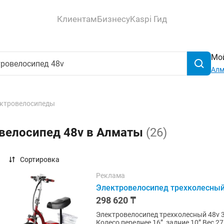
Клиентам
Бизнесу
Kaspi Гид
Мой
Ал
ктровелосипеды
овелосипед 48v в Алматы
(26)
Сортировка
Реклама
Электровелосипед трехколесный 4
298 620 ₸
Электровелосипед трехколесный 48v 3
Колесо переднее 16”, задние 10” Вес 