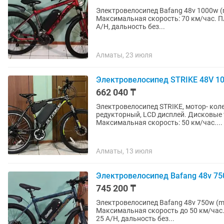
Электровелосипед Bafang 48v 1000w (m
Максимальная скорость: 70 км/час. Пл
A/H, дальность без...
Алматы, 23 июля
Электровелосипед STRIKE 48V 10
662 040 ₸
Электровелосипед STRIKE, мотор- коле
редукторный, LCD дисплей. Дисковые т
Максимальная скорость: 50 км/час....
Алматы, 13 июля
Электровелосипед Bafang 48v 750
745 200 ₸
Электровелосипед Bafang 48v 750w (ma
Максимальная скорость до 50 км/час. 
25 A/H, дальность без...