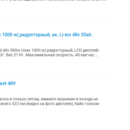
000 w),редукторный, ак. Li-ion 48v 35ah.
 48v 500w (max 1000 w) редукторный, LCD дисплей .
6". Вес 27 Кг. Максимальная скорость: 40 км/час.
est 48V
тно и только летом, зимнего хранения в холоде не
сего 322 км (видно на фото дисплея), байк толком