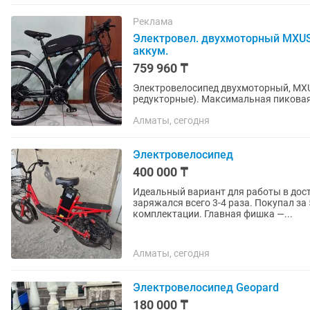
Реклама
Электровел. двухмоторный MXUS
аккум.
759 960 ₸
Электровелосипед двухмоторный, MXUS. Мотор-коле
редукторные). Максимальная пикова
Педальный ассистент. Рама 19”....
Алматы, сегодня
Электровелосипед
400 000 ₸
Идеальный вариант для работы в доста
заряжался всего 3-4 раза. Покупал за 
комплектации. Главная фишка —...
Алматы, сегодня
Электровелосипед Geopard
180 000 ₸