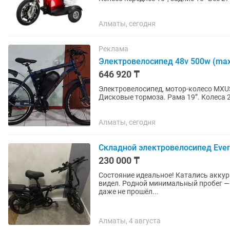
час. Плавная...
Алматы, сегодня
Реклама
Электровелосипед 48v 500w (max 1
646 920 ₸
Электровелосипед, мотор-колесо MXUS
Дисковые тормоза. Рама 19”. Колеса 2
Плавная регулировка скорости....
Алматы, сегодня
Складной электровелосипед Ever
230 000 ₸
Состояние идеальное! Катались аккура
видел. Родной минимальный пробег — в
даже не прошёл...
Алматы, 4 августа