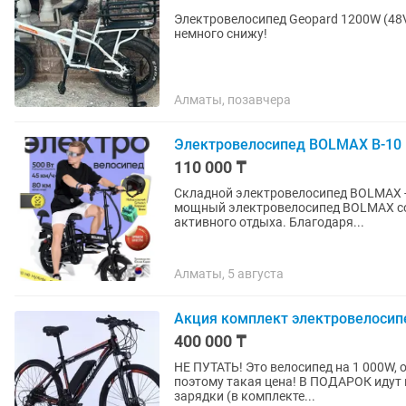
Электровелосипед Geopard 1200W (48
немного снижу!
Алматы, позавчера
Электровелосипед BOLMAX B-10 
110 000 ₸
Складной электровелосипед BOLMAX -
мощный электровелосипед BOLMAX со
активного отдыха. Благодаря...
Алматы, 5 августа
Акция комплект электровелосип
400 000 ₸
НЕ ПУТАТЬ! Это велосипед на 1 000W,
поэтому такая цена! В ПОДАРОК идут велошлем, велосумку, 4 катафоты на обоих колёсах, ДВЕ
зарядки (в комплекте...