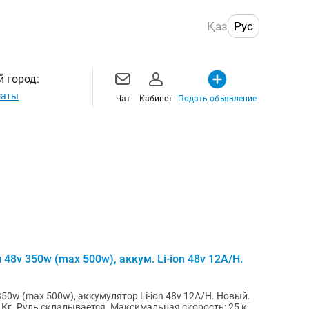
Қаз
Рус
 город:
маты
Чат
Кабинет
Подать объявление
8v 350w (max 500w), аккум. Li-ion 48v 12A/H.
50w (max 500w), аккумулятор Li-ion 48v 12A/H. Новый.
27 Кг. Руль складывается. Максимальная скорость: 25 км/