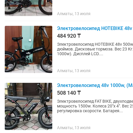
Алматы, 13 июля
Электровелосипед HOTEBIKE 48v 5
484 920 ₸
Электровелосипед HOTEBIKE 48v 500w
дюймов. Дисковые тормоза. Вес 23 Кг
1000w). Дисплей LCD....
Алматы, 13 июля
Электровелосипед 48v 1000w, (Max
508 140 ₸
Электровелосипед FAT BIKE, двухподве
мощность 1500w. Колеса 20"x 4". Вес 
регулировка скорости. Батарея...
Алматы, 13 июля