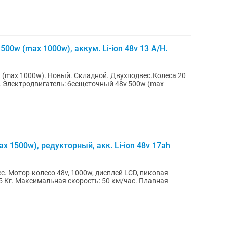
00w (max 1000w), аккум. Li-ion 48v 13 A/H.
 (max 1000w). Новый. Складной. Двухподвес.Колеса 20
. Электродвигатель: бесщеточный 48v 500w (max
 1500w), редукторный, акк. Li-ion 48v 17ah
с. Mотор-колесо 48v, 1000w, дисплей LCD, пиковая
25 Кг. Максимальная скорость: 50 км/час. Плавная