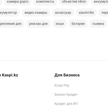
камера gopro
комплекты
объектив nikon
аккумул
ккумулятор
видео камеры
аксессуар
xiaomi lite
пер
репления для
рюкзак для
экшн
батареи
съемка
 Kaspi.kz
Для Бизнеса
Kaspi Pay
Бизнес Кредит
Кредит для ИП