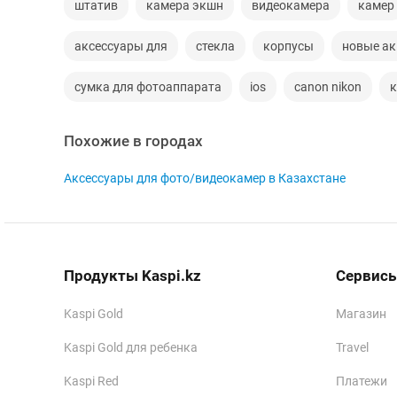
штатив
камера экшн
видеокамера
камер
аксессуары для
стекла
корпусы
новые а
сумка для фотоаппарата
ios
canon nikon
к
Похожие в городах
Аксессуары для фото/видеокамер в Казахстане
Продукты Kaspi.kz
Сервисы
Kaspi Gold
Магазин
Kaspi Gold для ребенка
Travel
Kaspi Red
Платежи