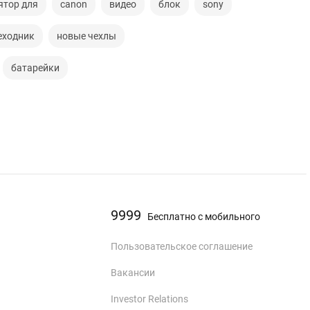
ятор для
canon
видео
блок
sony
еходник
новые чехлы
батарейки
9999
Бесплатно с мобильного
Пользовательское соглашение
Вакансии
Investor Relations