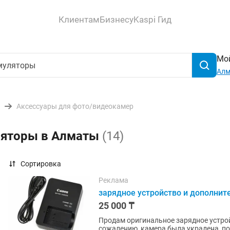
Клиентам
Бизнесу
Kaspi Гид
Мой
Ал
Аксессуары для фото/видеокамер
ляторы в Алматы
(14)
Сортировка
Реклама
зарядное устройство и дополнит
25 000 ₸
Продам оригинальное зарядное устрой
сожалению, камера была украдена, п