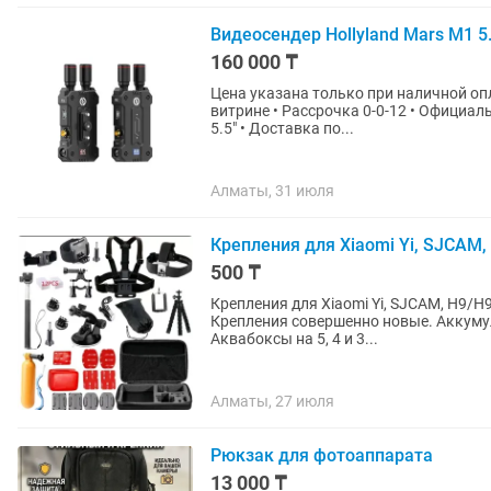
Видеосендер Hollyland Mars M1 5
160 000 ₸
Цена указана только при наличной опл
витрине • Рассрочка 0-0-12 • Официаль
5.5" • Доставка по...
Алматы, 31 июля
Крепления для Xiaomi Yi, SJCAM,
500 ₸
Крепления для Xiaomi Yi, SJCAM, H9/H9R, SOOCOO, и GoP
Крепления совершенно новые. Аккумуляторы (батарейки) для камеры GoPro 5/4/3 +/3
Аквабоксы на 5, 4 и 3...
Алматы, 27 июля
Рюкзак для фотоаппарата
13 000 ₸