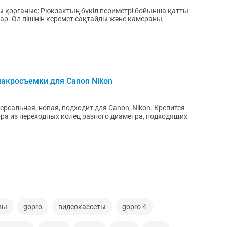
ар. Ол пішінін керемет сақтайды және камераны,
акросъемки для Canon Nikon
сальная, новая, подходит для Canon, Nikon. Крепится
ра из переходных колец разного диаметра, подходящих
вы
gopro
видеокассеты
gopro 4