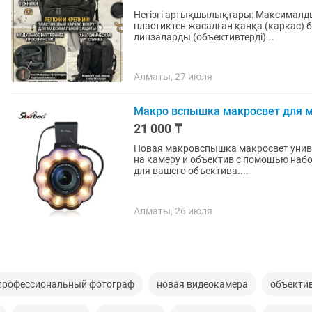
Негізгі артықшылықтары: Максималды қорғаныс: Рюкзактың бүкіл периметрі бойынша қатты
пластиктен жасалған қаңқа (каркас) б
линзаларды (объективтерді)...
Алматы, 27 июля
Макро вспышка макросвет для м
21 000 ₸
Новая макровспышка макросвет универ
на камеру и объектив с помощью набо
для вашего объектива....
Алматы, 26 июля
профессиональный фотограф
новая видеокамера
объекти