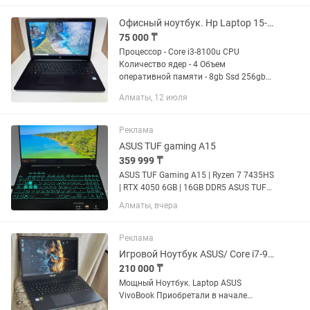
Офисный ноутбук. Hp Laptop 15-bs1xx
75 000 ₸
Процессор - Core i3-8100u CPU
Количество ядер - 4 Объем
оперативной памяти - 8gb Ssd 256gb
Батарея 3ч Диоганаль экрана - 15.6HD
Алматы, 12 июля
Видеокарта - HD Graphics Цена - 75000
тг Продажа проверенных б/у...
Реклама
ASUS TUF gaming A15
359 999 ₸
ASUS TUF Gaming A15 | Ryzen 7 7435HS
| RTX 4050 6GB | 16GB DDR5 ASUS TUF
Gaming A15 FA507NUR в отличном
Алматы, вчера
состоянии. Характеристики: AMD Ryzen
7 7435HS (8 ядер / 16 потоков) NVIDIA
GeForce RTX...
Реклама
Игровой Ноутбук ASUS/ Core i7-9th Gen/ SSD-512/ GTX
210 000 ₸
Мощный Ноутбук. Laptop ASUS
VivoBook Приобретали в начале
2022года . Пользовались бережно и