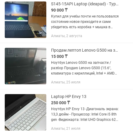
S145-15API Laptop (ideapad) - Type 81UT срочно продам ноут
90 000 ₸
Купил для учебы почти не пользовался
состояние новое приходите и сами
убедитесь есть коробка + мышка в
подарок багасын келiсемiз КамАЗ
Алматы, 2 августа
центрдемін Характеристикасы AMD
Ryzen™ 5 3500U Processor(Ryzen™...
Продам лептоп Lenovo G500 на запчасти
15 000 ₸
Ноутбук Lenovo G500 на запчасти /
разбор Продаю Lenovo G500 (15.6",
клавиатура с кириллицей, Intel + AMD
Radeon) на запчасти. В рабочем виде
Алматы, 25 июля
не включается — экран белый
(матрица или шлейф, точно не...
Laptop HP Envy 13
250 000 ₸
Ноутбук HP Envy 13 -Диагональ экрана:
13,3 дюйм - Процессор: Intel Core i5 8th
gen -Видеокарта: Intel UHD Graphics 620
-Размер оперативной памяти: 8 ГБ -Тип
Алматы, 21 июля
жесткого диска: SSD - Общий объем...