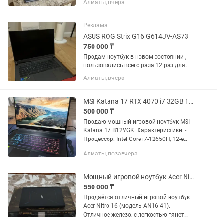
Алматы, вчера
аккуратно, состояние ноутбука
отличное . Подойдет как для игр ,
также для работы с тяжелыми
Реклама
программы ,...
ASUS ROG Strix G16 G614JV-AS73
750 000 ₸
Продам ноутбук в новом состоянии ,
пользовались всего раза 12 раз для
просмотра фильма и матчей ( есть
Алматы, вчера
скрины с battery ) . Так же в ноутбуке
установлена винда + оптимизация для
игр . Но игры так и...
MSI Katana 17 RTX 4070 i7 32GB 144Hz
500 000 ₸
Продаю мощный игровой ноутбук MSI
Katana 17 B12VGK. Характеристики: -
Процессор: Intel Core i7-12650H, 12-е
поколение - Видеокарта: NVIDIA GeForce
Алматы, позавчера
RTX 4070 Laptop GPU, 8 GB -
Оперативная память: 32...
Мощный игровой ноутбук Acer Nitro 16 (AN16-41) Ryzen 7 / RTX 4050 /
550 000 ₸
Продаётся отличный игровой ноутбук
Acer Nitro 16 (модель AN16-41).
Отличное железо, с легкостью тянет