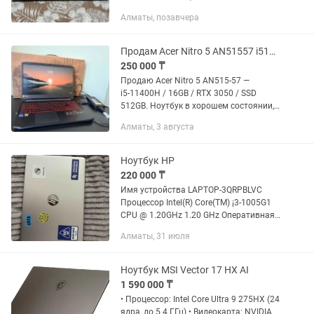
все современные игры (Cyberpunk 2077,
Алматы, позавчера
CS2, Dota 2, GTA V и др.) и подходит для
тяжелых задач...
Продам Acer Nitro 5 AN51557 i511400H / 16GB / RTX 3050 / SSD 512GB
250 000 ₸
Продаю Acer Nitro 5 AN515‑57 —
i5‑11400H / 16GB / RTX 3050 / SSD
512GB. Ноутбук в хорошем состоянии,
использовался аккуратно, без
Алматы, 3 августа
дефектов корпуса и битых пикселей.
Куплен в апреле 2023 года,...
Ноутбук HP
220 000 ₸
Имя устройства LAPTOP-3QRPBLVC
Процессор Intel(R) Core(TM) ¡3-1005G1
CPU @ 1.20GHz 1.20 GHz Оперативная
память 8,00 ГБ (доступно: 7,69 ГБ) 64-
Алматы, 31 июля
разрядная операционная система,
процессор х64
Ноутбук MSI Vector 17 HX AI
1 590 000 ₸
• Процессор: Intel Core Ultra 9 275HX (24
ядра, до 5.4 ГГц) • Видеокарта: NVIDIA