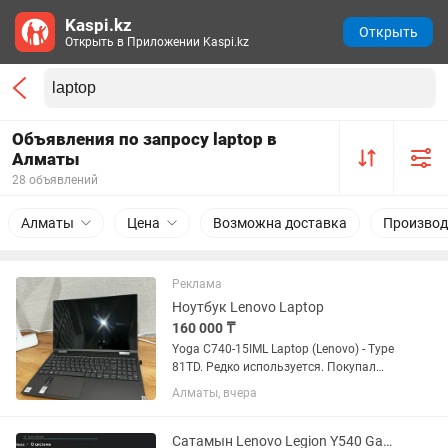
Kaspi.kz
Открыть
Открыть в Приложении Kaspi.kz
Объявления по запросу laptop в
Алматы
28 объявлений
Алматы
Цена
Возможна доставка
Производ
Реклама
Ноутбук Lenovo Laptop
160 000 ₸
Yoga C740-15IML Laptop (Lenovo) - Type
81TD. Редко используется. Покупал
когда-то для работы. Состояние 9/10.
Алматы, вчера
Экран поворотный, можно
использовать как планшет, экран
сенсорный. Из минусов - не...
Сатамын Lenovo Legion Y540 Gaming Laptop