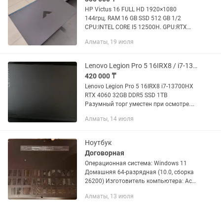
HP Victus 16 FULL HD 1920×1080
144грц. RAM 16 GB SSD 512 GB 1/2
CPU:INTEL CORE I5 12500H. GPU:RTX
3060 Laptop 6GB. Купил ноутбук в
Алматы, 19 июля
сентябре 2023 года.
состояние:отличное. Есть
оригинальная зарядка,...
Lenovo Legion Pro 5 16IRX8 / i7-13700HX / RTX 4060
420 000 ₸
Lenovo Legion Pro 5 16IRX8 i7-13700HX
RTX 4060 32GB DDR5 SSD 1TB
Разумный торг уместен при осмотре.
Продается мощный игровой и рабочий
Алматы, 14 июля
ноутбук Lenovo Legion Pro 5 16IRX8
(82WK). Характеристики: ...
Ноутбук
Договорная
Операционная система: Windows 11
Домашняя 64-разрядная (10.0, сборка
26200) Изготовитель компьютера: Асег
Модель компьютера: Nitro ANV15-41
Алматы, 13 июля
BIOS: V1.20 Процессор: AMD Ryzen 7
7735HS with Radeon...