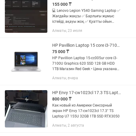
155 000 ₸
💻 Lenovo Legion Y540 Gaming Laptop ✅
Жағдайы жақсы ✅ Барлығы жұмыс
істейді, ақауы жоқ ✅ Қуатты ойын
ноутбугы ✅ Термопаста ауыстырылған
Алматы, 23 июля
✅ Зарядтағышы бар
Характеристикалары: Процессор: Intel
Core...
HP Pavillion Laptop 15 сore i3-7100U Graphics HDD 1TB Магазин Red Geek
75 000 ₸
HP Pavillion Laptop 15-cc005ur сore i3-
7100U Graphics 620 SSD 128 GB HDD
1TB Магазин Red Geek • Цена указана
только при наличной оплате. цена
Алматы, вчера
указана уже со скидкой, от суммы
которая на витрине • У...
HP Envy 17-cw1023cl 17.3 TS Laptop U7 155U 32GB 1TB SSD RTX3050
800 000 ₸
Как новый из Америки Сенсорный
экран HP Envy 17-cw1023cl 17.3" TS
Laptop U7 155U 32GB 1TB SSD RTX3050
Алматы, 2 августа