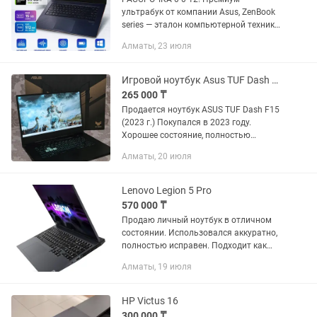
ультрабук от компании Asus, ZenBook
series — эталон компьютерной техники,
способный поразить запасом
Алматы, 23 июля
вычислительных мощностей,
безупречной графикой и повышенной...
Игровой ноутбук Asus TUF Dash F15 в отличном состоянии
265 000 ₸
Продается ноутбук ASUS TUF Dash F15
(2023 г.) Покупался в 2023 году.
Хорошее состояние, полностью
исправен, обслужен и готов к
Алматы, 20 июля
использованию. Комплектация:
оригинальная...
Lenovo Legion 5 Pro
570 000 ₸
Продаю личный ноутбук в отличном
состоянии. Использовался аккуратно,
полностью исправен. Подходит как
для работы, так и для современных
Алматы, 19 июля
игр. Характеристики: • AMD Ryzen 5
5600H (3.3–4.2 ГГц) •...
HP Victus 16
300 000 ₸