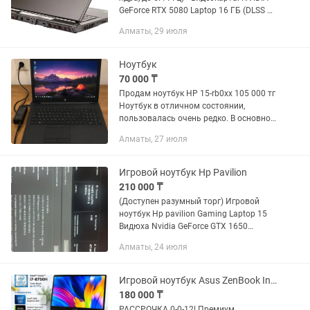
GeForce RTX 5080 Laptop 16 ГБ (DLSS 4)
• Дисплей: 17.0” QHD+ (2560×1600), IPS,
Алматы, 29 июля
240 Гц • Оперативная память: 32 ГБ...
Ноутбук
70 000 ₸
Продам ноутбук HP 15-rb0xx 105 000 тг
Ноутбук в отличном состоянии,
пользовалась очень редко. В основном
работала на iPad, поэтому ноутбук
Алматы, 27 июля
практически не использовался.
Характеристики: • Модель: HP...
Игровой ноутбук Hp Pavilion
210 000 ₸
(Доступен разумный торг) Игровой
ноутбук Hp pavilion Gaming Laptop 15
Видюха Nvidia GeForce GTX 1650
Память 477 GB SSD Процессор- Intel(R)
Алматы, 24 июля
Core(TM) i5-9300H (Зарядка сломана)
Игровой ноутбук Asus ZenBook IntelCorei7-8750H! GeForce GTX 1050Ti!
180 000 ₸
РАССРОЧКА 0-0-12! Премиум