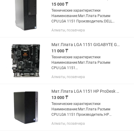
15 000 ₸
Технические характеристики
Наименование:Мат.Плата Разъем
CPU:LGA 1151 Производитель:DELL
Модель:OptiPlex 3070 Чипсет:B360
Алматы, позавчера
Поддерживаемые процессоры:Intel
Core i7 9xxx/8xxx/ i5 9xxx/8xxx/ i3...
Мат.Плата LGA 1151 GIGABYTE GA-H110M-S2V 2x DDR4
11 000 ₸
Технические характеристики
Наименование:Мат.Плата Разъем
CPU:LGA 1151
Производитель:GIGABYTE Модель:GA-
Алматы, позавчера
H110M-S2V Чипсет:H110
Поддерживаемые процессоры:Intel
Core i7 7xxx/ i7 6xxx/ i5 7xxx/ i5 6xxx/...
Мат.Плата LGA 1151 HP ProDesk 400 G5 MT 2x DDR4 В комплекте HP кейс
13 000 ₸
Технические характеристики
Наименование:Мат.Плата Разъем
CPU:LGA 1151 Производитель:HP
Модель:ProDesk 400 G5 MT Чипсет:B360
Алматы, позавчера
Поддерживаемые процессоры:Intel
Core i7 9xxx/8xxx/ i5 9xxx/8xxx/ i3...