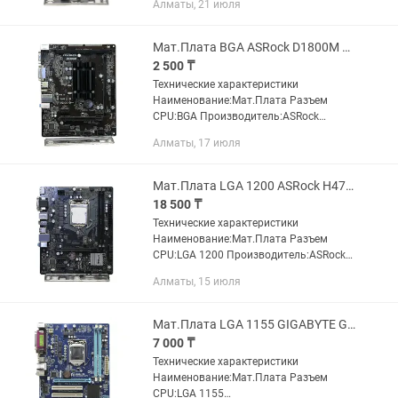
Алматы, 21 июля
H81 Поддерживаемые процессоры:Intel
Core i7 4xxx, i5 4xxx, i3...
Мат.Плата BGA ASRock D1800M 2x DDR3
2 500 ₸
Технические характеристики
Наименование:Мат.Плата Разъем
CPU:BGA Производитель:ASRock
Модель:D1800M Поддерживаемые
Алматы, 17 июля
процессоры:Intel Celeron J1800 2,41
GHz x2 Частота системной шины
FSB:1066/1333 MHz...
Мат.Плата LGA 1200 ASRock H470M-HDV/M.2 2x DDR4
18 500 ₸
Технические характеристики
Наименование:Мат.Плата Разъем
CPU:LGA 1200 Производитель:ASRock
Модель:H470M-HDV/M.2 Чипсет:Intel
Алматы, 15 июля
H470 Поддерживаемые
процессоры:Intel Core i9 10xxx, i7 10xxx,
i5 10xxx,...
Мат.Плата LGA 1155 GIGABYTE GA-H61M-S2PV 2x DDR3
7 000 ₸
Технические характеристики
Наименование:Мат.Плата Разъем
CPU:LGA 1155