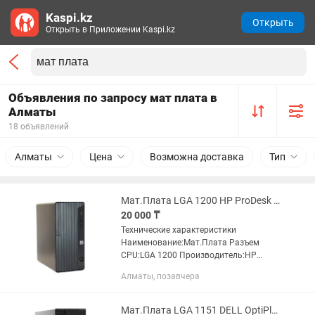
Kaspi.kz
Открыть
Открыть в Приложении Kaspi.kz
Объявления по запросу мат плата в
Алматы
18 объявлений
Алматы
Цена
Возможна доставка
Тип
Мат.Плата LGA 1200 HP ProDesk 400 G7 2x DDR4 В комплекте HP кейс
20 000 ₸
Технические характеристики
Наименование:Мат.Плата Разъем
CPU:LGA 1200 Производитель:HP
Модель:ProDesk 400 G7 Чипсет:Intel
Алматы, позавчера
Q470 Поддерживаемые
процессоры:Intel Core i7 10xxx, i5 10xxx,
i3 10xxx,...
Мат.Плата LGA 1151 DELL OptiPlex 3070 2x DDR4 В комплекте DELL кейс