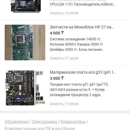
CPU:LGA 1151 Производитель:ASRock
Модель:H310CM-HDV Чипсет:H310
Алматы, 10 июля
Поддерживаемые процессоры:Intel
Core i7 9xxx/8xxx/ i5 9xxx/8xxx/ i3...
Запчасти на Моноблок HP 27-xa0036ur
4 000 ₸
Система охлаждения 14000 тг.
Колонки 4000тг Камера 3000 тг
Шлейфы 3000 тг. Блок питания
оригинал. 16000тг Видео карта geforce
Алматы, 31 июля
mx130 2 gb 10000тг Мат плата - слетел
биос, изображение выдает только...
Материнская плата ecs g31/g41 lga775
3 000 ₸
Продам мат платы g31 g41 lga775,
ddr2-ddr3 разные штук 5. + Кулер
охлаждения процессор 2 ядра.
Алматы, 17 июля
Объявления
Электроника
Компьютеры
Комплектующие для ПК и ноутбуков