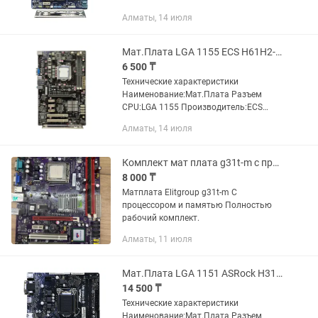
Производитель:GIGABYTE Модель:GA-
Алматы, 14 июля
H61M-S2PV Чипсет:Intel H61
Поддерживаемые процессоры:Intel
Core i7 3xxx/2хxx, i5 3xxx/2хxx,...
Мат.Плата LGA 1155 ECS H61H2-A 2x DDR3
6 500 ₸
Технические характеристики
Наименование:Мат.Плата Разъем
CPU:LGA 1155 Производитель:ECS
Модель:H61H2-A Чипсет:Intel H61
Алматы, 14 июля
Поддерживаемые процессоры:Intel
Core i7 2хxx, i5 2хxx, i3-2хxx Частота...
Комплект мат плата g31t-m с процессором и памятью.
8 000 ₸
Матплата Elitgroup g31t-m С
процессором и памятью Полностью
рабочий комплект.
Алматы, 11 июля
Мат.Плата LGA 1151 ASRock H310CM-HDV 2x DDR4
14 500 ₸
Технические характеристики
Наименование:Мат.Плата Разъем