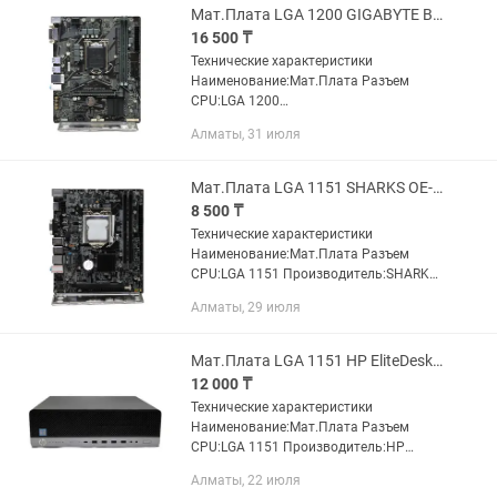
Мат.Плата LGA 1200 GIGABYTE B460M D2VX SI 2x DDR4
16 500 ₸
Технические характеристики
Наименование:Мат.Плата Разъем
CPU:LGA 1200
Производитель:GIGABYTE
Алматы, 31 июля
Модель:B460M D2VX SI Чипсет:Intel
B460 Поддерживаемые
процессоры:Intel Core i9 10xxx, i7 10xxx,
Мат.Плата LGA 1151 SHARKS OE-H110 V1.31 2x DDR4
i5 10xxx,...
8 500 ₸
Технические характеристики
Наименование:Мат.Плата Разъем
CPU:LGA 1151 Производитель:SHARKS
Модель:OE-H110 V1.31 Чипсет:H110
Алматы, 29 июля
Поддерживаемые процессоры:Intel
Core i7 7xxx/ i7 6xxx/ i5 7xxx/ i5 6xxx/...
Мат.Плата LGA 1151 HP EliteDesk 800 G3 SFF 4x DDR4 В комплекте Корпус
12 000 ₸
Технические характеристики
Наименование:Мат.Плата Разъем
CPU:LGA 1151 Производитель:HP
Модель:EliteDesk 800 G3 SFF
Алматы, 22 июля
Чипсет:Q270 Поддерживаемые