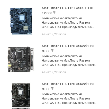
процессоры:Intel Core i5 7xxx/ i5 6xxx/ i3
7xxx/ i3...
Мат.Плата LGA 1151 ASUS H110M-R 2x DDR4
12 000 ₸
Технические характеристики
Наименование:Мат.Плата Разъем
CPU:LGA 1151 Производитель:ASUS
Модель:H110M-R Чипсет:H110
Алматы, 22 июля
Поддерживаемые процессоры:Intel
Core i7 7xxx/ i7 6xxx/ i5 7xxx/ i5 6xxx/ i3
7xxx/...
Мат.Плата LGA 1150 ASRock H81M-VG4 REV. 2.0 2x DDR3
9 000 ₸
Технические характеристики
Наименование:Мат.Плата Разъем
CPU:LGA 1150 Производитель:ASRock
Модель:H81M-VG4 REV. 2.0 Чипсет:Intel
Алматы, 22 июля
H81 Поддерживаемые процессоры:Intel
Core i7 4xxx, i5 4xxx, i3...
Мат.Плата LGA 1150 ASRock H81M-VG4 REV. 1.0 2x DDR3
9 000 ₸
Технические характеристики
Наименование:Мат.Плата Разъем
CPU:LGA 1150 Производитель:ASRock
Модель:H81M-VG4 REV. 1.0 Чипсет:Intel