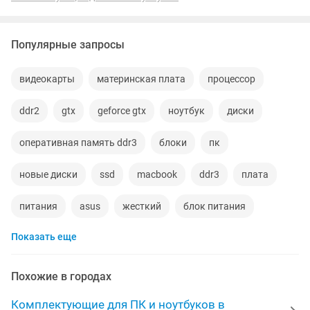
Популярные запросы
видеокарты
материнская плата
процессор
ddr2
gtx
geforce gtx
ноутбук
диски
оперативная память ddr3
блоки
пк
новые диски
ssd
macbook
ddr3
плата
питания
asus
жесткий
блок питания
Показать еще
переходник
видеокарта
кабель
корпус
матрица
acer
зарядное устройство
привод
Похожие в городах
шнур
lenovo
батарея
ноутбуки новые
Комплектующие для ПК и ноутбуков в