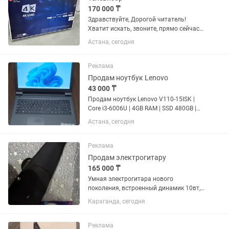
170 000 ₸
Здравствуйте, Дорогой читатель!
Хватит искать, звоните, прямо сейчас
мы сделаем то, что вы хотите
Астана, сегодня
качественно и не дорого) Наши
телевизоры LG TV обладают самыми
современными функциями, такими
Реклама
как...
Продам ноутбук Lenovo
43 000 ₸
Продам ноутбук Lenovo V110-15ISK |
Core i3-6006U | 4GB RAM | SSD 480GB |
15.6" HD | в хорошем рабочем
Астана, сегодня
состоянии. Характеристики: • Модель:
Lenovo V110-15ISK (80TL) • Экран: 15.6"
HD • Процессор:...
Реклама
Продам электрогитару
165 000 ₸
Умная электрогитара нового
поколения, встроенный динамик 10вт,
уникальный корпус из углеродного
Караганда, сегодня
волокна размером 39, форма лес пол
Интеллектуальная звуковая система
Enya S1 DSP) Bluetooth...
Реклама