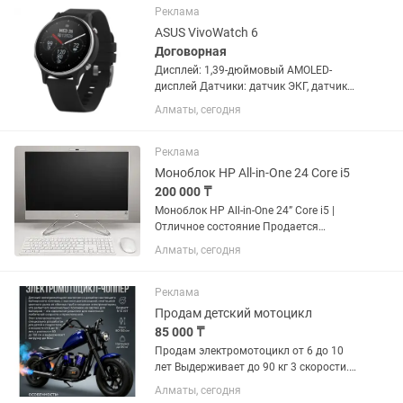
наушников Bluetooth,...
Реклама
ASUS VivoWatch 6
Договорная
Дисплей: 1,39-дюймовый AMOLED-
дисплей Датчики: датчик ЭКГ, датчик
ФПГ, датчик BIA, датчик GPS, датчик
Алматы, сегодня
ускорения. Bluetooth 5.0 или более
поздней версии. Возможность
синхронизации с Android 8 или...
Реклама
Моноблок HP All-in-One 24 Core i5
200 000 ₸
Моноблок HP All-in-One 24” Core i5 |
Отличное состояние Продается
стильный и надежный моноблок HP All-
Алматы, сегодня
in-One в отличном состоянии.
Характеристики: Экран: 23,8” Full HD
Процессор: Intel Core i5 ...
Реклама
Продам детский мотоцикл
85 000 ₸
Продам электромотоцикл от 6 до 10
лет Выдерживает до 90 кг 3 скорости.
Развивает до 22км/ч Хороший
Алматы, сегодня
аккумулятор. Покупал сыну. Покатался