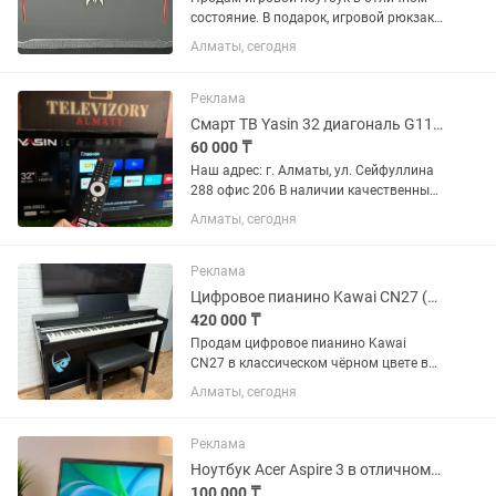
состояние. В подарок, игровой рюкзак,
игровая мышь. Основные
Алматы, сегодня
характеристики: Производитель: Acer
Модель: Predator PH315-51-78NP
Процессор: intel Core...
Реклама
Смарт ТВ Yasin 32 диагональ G11 81 см Google TV голосовое управление
60 000 ₸
Наш адрес: г. Алматы, ул. Сейфуллина
288 офис 206 В наличии качественные
телевизоры от бренда Yasin 32” G11
Алматы, сегодня
LED-32 2023 Смарт ТВ, Google TV, Dolby
Audio, Bluetooth, WI-FI. Пульт с
голосовым...
Реклама
Цифровое пианино Kawai CN27 (чёрное) банкетка
420 000 ₸
Продам цифровое пианино Kawai
CN27 в классическом чёрном цвете в
комплекте с банкеткой. Инструмент в
Алматы, сегодня
отличном состоянии, использовался
бережно, в домашних условиях. Все
клавиши, педали, электроника и...
Реклама
Ноутбук Acer Aspire 3 в отличном состоянии компьютер ноут комп
100 000 ₸