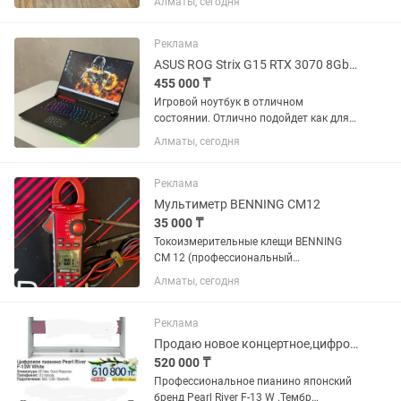
Алматы, сегодня
исправно. Подходдля езды на
мотоцикле, электросамокате, мопеде и
другой мототехники. Причина продажи
Реклама
—...
ASUS ROG Strix G15 RTX 3070 8Gb RAM 32Gb Ryzen 7 5800H 1TB
455 000 ₸
Игровой ноутбук в отличном
состоянии. Отлично подойдет как для
современных игр, так и для работы с
Алматы, сегодня
тяжелыми программами.
Характеристики: • Процессор AMD
Ryzen 7 5800H (8 ядер / 16 потоков) •...
Реклама
Мультиметр BENNING CM12
35 000 ₸
Токоизмерительные клещи BENNING
CM 12 (профессиональный
мультиметр) Продаю
Алматы, сегодня
профессиональные
токоизмерительные клещи BENNING
CM 12 в отличном рабочем состоянии.
Реклама
Оригинальный немецкий прибор,
Продаю новое концертное,цифровое пианино Pearl River F-13 White
высокое...
520 000 ₸
Профессиональное пианино японский
бренд Pearl River F-13 W .Тембр