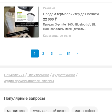
1 сезон. Практически новый. Цвет
черный Есть блютуз, встроенная...
Реклама
Продам термопринтер для печати
22 000 ₸
Продам X-printer 365b Bluetooth/USB.
Пользовались месяц,печать
накладных для Kaspi магазина. В
Караганда, сегодня
идеальном состоянии,с коробкой и
инструкцией. Подключается к
компьютеру и телефону. К НЕМУ
ОТДАМ ДВА...
1
2
3
...
81
Объявления
Электроника
Аудиотехника
Аудио проигрыватели, плееры
Популярные запросы
магнитола
музыкальный центр
магнитофон