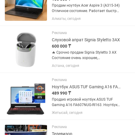
Продам ноутбук Acer Aspire 3 (A315-34)
Отличное состояние. Работает быстро
и стабильно — не виснет, не тормозит.
Алматы, сегодня
Использовался аккуратно в офисе, без
игр и нагрузок. Характеристики: •
Экран 15.6”...
Реклама
Слуховой апрат Signia Styletto 3AX
600 000 ₸
🔥 Срочно продам Signia Styletto 3 AX
Состояние очень хорошее,
пользовались всего 4 месяца.
Астана, сегодня
Оригинал, премиальная модель.
Полный комплект: зарядка, кейс. ✅
Bluetooth ✅ Подключается к iPhone /...
Реклама
Ноутбук ASUS TUF Gaming A16 FA607NUG-RI163 / 16 ГБ / SSD 512 ГБ / Win11 Pro
489 990 ₸
Продаю игровой ноутбук ASUS TUF
Gaming A16 FA607NUG-RI163. Ноутбук в
отличном состоянии, полностью
Жетысай, сегодня
исправен, без технических проблем.
Использовался аккуратно. Подходит
для игр, учебы,...
Реклама
Телевизор