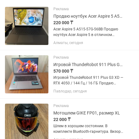
Реклама
Продаю ноутбук Acer Aspire 5 A515-57G-56BB
220 000 ₸
Acer Aspire 5 A515-57G-56BB Продаю
ноутбук Acer Aspire 5 в отличном
состоянии. Характеристики:
Алматы, сегодня
Процессор: Intel Core i5-1235U (12-е
поколение) Видеокарта: NVIDIA GeForce
RTX 2050 4 ГБ ...
Реклама
Игровой ThundeRobot 911 Plus G3 XD RTX 4050 / 144 Гц / 16 ГБ
570 000 ₸
Игровой ThundeRobot 911 Plus G3 XD —
RTX 4050 / 144 Гц / 16 ГБ Продаю
ThundeRobot 911 Plus G3 XD — мощный
Павлодар, сегодня
игровой ноутбук с большим 17,3" IPS-
экраном на 144 Гц. Отличный вариант
для игр, учёбы,...
Реклама
Мотошлем GIKE FP01, размер XL
22 000 ₸
Шлем в хорошем состоянии. В
комплекте Bluetooth-гарнитура. Визор
без трещин, механизм работает