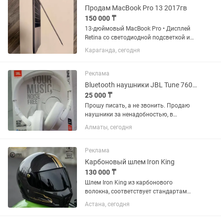
Продам MacBook Pro 13 2017гв
150 000 ₸
13-дюймовый MacBook Pro • Дисплей
Retina со светодиодной подсветкой и
технологией IPS диагональю 13,3
Караганда, сегодня
дюйма; 2560 х 1600 пикселей •
Двухъядерный процессор Intel Core i5
2,3 ГГц с памятью eDRAM 64 МБ...
Реклама
Bluetooth наушники JBL Tune 760NC, White
25 000 ₸
Прошу писать, а не звонить. Продаю
наушники за ненадобностью, в
использовании были всего пару раз,
Алматы, сегодня
разумный торг. Комплект полный:
коробка, документация, кабель USB
Type-A - USB Type-C, кабель jack...
Реклама
Карбоновый шлем Iron King
130 000 ₸
Шлем Iron King из карбонового
волокна, соответствует стандартам
безопасности DOT и 3С, черно-золотой.
Астана, сегодня
Размер 2XL (63-64 см). Встроенный
слот для очков, встроенный слот для