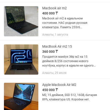
Официальная Гарантия • Цена...
Macbook air m2
400 000 ₸
Macbook air m2 в идеальном
состоянии. НАС родная русская
клавиатура. Память 255гб
аккумулятор 98%. Коробка родная
Алматы, 1 августа
зарядка весь комплект
MacBook Air m2 15
360 000 ₸
Продается макбук Эйр м2 на 15
дюймов 8/256 состояние нового
ноутбука, корпус в идеале ни одного
скола, клавиатура не залипает, трекпад
Алматы, 29 июля
разъемы зарядка все работают
прекрасно, аккум 89% в комплекте...
Apple Macbook Air M2
450 000 ₸
M2, 15 дюймов, SSD 512, 16GB, батарея
89%, клавиатура US. Коробки нет.