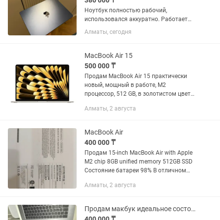
380 000 ₸
Ноутбук полностью рабочий,
использовался аккуратно. Работает
быстро и стабильно. Отлично подойдет
Алматы, сегодня
для работы, учебы, монтажа и
повседневного использования. 512 гб
памяти. Аккумулятор : 100% Очень...
MacBook Air 15
500 000 ₸
Продам MacBook Air 15 практически
новый, мощный в работе, M2
процессор, 512 GB, в золотистом цвете,
в комплекте зарядка документы в
Алматы, 2 августа
идеальном состоянии, Торг уместен
MacBook Air
400 000 ₸
Продам 15-inch MacBook Air with Apple
M2 chip 8GB unified memory 512GB SSD
Состояние батареи 98% В отличном
состоянии, практически не
Алматы, 2 августа
использовался
Продам макбук идеальное состояние
400 000 ₸