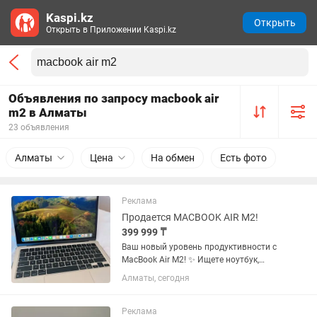
Kaspi.kz
Открыть
Открыть в Приложении Kaspi.kz
Объявления по запросу macbook air
m2 в Алматы
23 объявления
Алматы
Цена
На обмен
Есть фото
Реклама
Продается MACBOOK AIR M2!
399 999 ₸
Ваш новый уровень продуктивности с
MacBook Air M2! ✨ Ищете ноутбук,
который подчеркнет ваш стиль и
Алматы, сегодня
справится с любой задачей? Этот
MacBook Air в золотистом цвете создан
для тех, кто не идет на...
Реклама