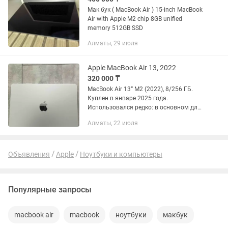
Мак бук ( MacBook Air ) 15-inch MacBook
Air with Apple M2 chip 8GB unified
memory 512GB SSD
Алматы, 29 июля
Apple MacBook Air 13, 2022
320 000 ₸
MacBook Air 13” M2 (2022), 8/256 ГБ.
Куплен в январе 2025 года.
Использовался редко: в основном для
дизайна и просмотра фильмов.
Алматы, 22 июля
Большую часть времени лежал дома.
Сейчас не используется, так как по...
Объявления
Apple
Ноутбуки и компьютеры
Популярные запросы
macbook air
macbook
ноутбуки
макбук