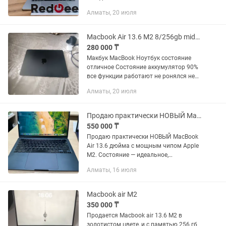
Магазин Электронной техники Red Geek
Алматы, 20 июля
• Рассрочка 0-0-12 • Официальная
Гарантия • Цена указана за...
Macbook Air 13.6 M2 8/256gb midnight МакБук Ноутбук
280 000 ₸
Макбук MacBook Ноутбук состояние
отличное Состояние аккумулятор 90%
все функции работают не ронялся не
вскрывался матрица и дисплей в
Алматы, 20 июля
отличном состоянии подсветка
работает любые...
Продаю практически НОВЫЙ MacBook Air 13.6 дюйма с мощным чипом Apple M2.
550 000 ₸
Продаю практически НОВЫЙ MacBook
Air 13.6 дюйма с мощным чипом Apple
M2. Состояние — идеальное,
магазинное. Ни одной царапинки,
Алматы, 16 июля
потертости или следов использования.
Пользовался им крайне редко и...
Macbook air M2
350 000 ₸
Продается Macbook air 13.6 M2 в
золотистом цвете, и с памятью 256 гб