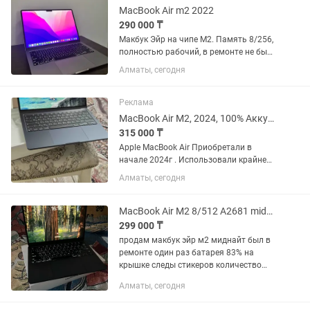
MacBook Air m2 2022
290 000 ₸
Макбук Эйр на чипе М2. Память 8/256,
полностью рабочий, в ремонте не был,
не падал и не вскрывался АКБ 87%
Алматы, сегодня
держит хорошо
Реклама
MacBook Air M2, 2024, 100% Аккумулятор, Мак.
315 000 ₸
Apple MacBook Air Приобретали в
начале 2024г . Использовали крайне
редко , очень бережно и аккуратно.
Алматы, сегодня
Состояние Нового . Аккумулятор 100% ,
Циклов: 48 Коробка , зарядка (полная
оригинальная...
MacBook Air M2 8/512 A2681 midnight
299 000 ₸
продам макбук эйр м2 миднайт был в
ремонте один раз батарея 83% на
крышке следы стикеров количество
циклов 563 в комплекте коробка, шнур
Алматы, сегодня
без адаптера для работы, для учебы
возможен обмен на ipad...