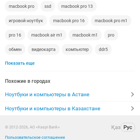
macbook pro
ssd
macbook pro 13
игровой ноутбук
macbook pro 16
macbook pro m1
pro 16
macbook air m1
macbook m1
pro
обмен
видеокарта
компьютер
ddr5
Показать еще
macbook air m3
512
ssd 128
imac
mac
rtx
core i7
macbook m4
макбук эйр
air m2
Похожие в городах
apple macbook
macbook pro 14
Ноутбуки и компьютеры в Астане
компьютер игровой
macbook m2
macbook air 13
Ноутбуки и компьютеры в Казахстане
macbook 16gb
512 gb
samsung s25
Қаз
Рус
© 2012-2026, АО «Kaspi Bank»
macbook pro m4
macbook pro m5
macbook air 15
Пользовательское соглашение