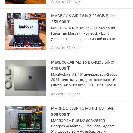
Алматы, 28 июля
MACBOOK AIR 15 M2 256GB Рассрочка Гарантия Магазин Red Geek
359 990 ₸
MACBOOK AIR 15 M2 256GB Рассрочка
Гарантия Магазин Red Geek • Цена
указана только при наличной оплате.
цена указана уже со скидкой, от суммы
Алматы, 25 июля
которая на витрине • Устройство
прошло проверку...
MacBook Air M2 15 дюймов Silver
440 000 ₸
MacBookAir M2, 15" дюймов, 8gb/256gb,
2023 года выпуска, цвет серебристый
(silver). Аккумулятор 97%, 102 цикла. В
идеальном состоянии, пользовался
Алматы, 23 июля
дома, внешне как новый. Никогда не
вскрывался, не...
MACBOOK AIR 15 M2 8GB/256GB Рассрочка Магазин Red Geek
399 990 ₸
MACBOOK AIR 15 M2 8GB/256GB
Рассрочка Магазин Red Geek • Адрес:
Жандосова 82 – Розыбакиева •