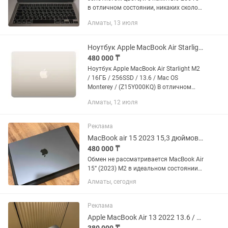
в отличном состоянии, никаких сколов,
царапин ибо использовался только
Алматы, 13 июля
дома для просмотра кино и сериалов.
В комплекте так же...
Ноутбук Apple MacBook Air Starlight M2
480 000 ₸
Ноутбук Apple MacBook Air Starlight M2
/ 16ГБ / 256SSD / 13.6 / Mac OS
Monterey / (Z15Y000KQ) В отличном
состоянии, как новый Купила в
Алматы, 12 июля
Технодоме, оригинал. Есть коробка, все
документы. Пользовалась...
Реклама
MacBook air 15 2023 15,3 дюймовый
480 000 ₸
Обмен не рассматривается MacBook Air
15” (2023) M2 в идеальном состоянии
Продаю MacBook Air 15,3” на чипе
Алматы, сегодня
Apple M2. Состояние отличное,
бережное использование.
Характеристики: • Дисплей: 15,3 •...
Реклама
Apple MacBook Air 13 2022 13.6 / 8 Гб / SSD 512 Гб / macOS / MLY43