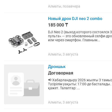
Алматы, позавчера
Новый дрон DJI neo 2 combo
185 000 ₸
DJI Neo 2 (выход которого состоялся 
пульта» — это обновленный селфи-дро
или через смартфон. Главным...
Алматы, 3 августа
Дроншьк
Договорная
📢 Хабарландыру 2026 жылғы 3 тамыз (дүйсенбі) күні Қапшағайда бейнетүсірілім өтеді. 🕔
Түсірілім уақыты: 17:00-де басталады. 2 сағатқа өз дронымен жұмыс істейтін дрон операторы
қажет. Талаптар: ...
Алматы, 3 августа