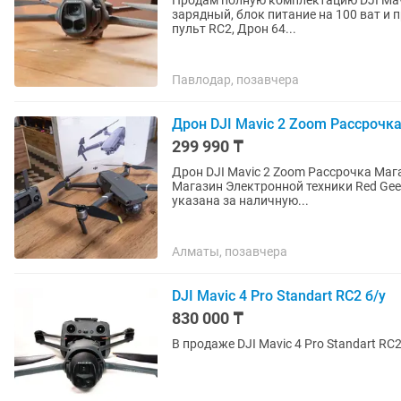
Продам полную комплектацию DJI Mavic
зарядный, блок питание на 100 ват и п
пульт RC2, Дрон 64...
Павлодар, позавчера
Дрон DJI Mavic 2 Zoom Рассрочк
299 990 ₸
Дрон DJI Mavic 2 Zoom Рассрочка Магазин Red Geek • Адрес: Жандо
Магазин Электронной техники Red Geek • Рассрочка 0-0-12 • Официальная Гарантия • 
указана за наличную...
Алматы, позавчера
DJI Mavic 4 Pro Standart RC2 б/у
830 000 ₸
В продаже DJI Mavic 4 Pro Standart RC2