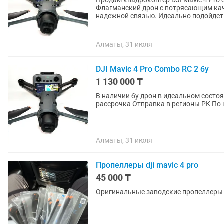
Продам квадрокоптер DJI Mavic 4 Pro 
Флагманский дрон с потрясающим кач
надежной связью. Идеально подойдет 
Алматы, 31 июля
DJI Mavic 4 Pro Combo RC 2 бу
1 130 000 ₸
В наличии бу дрон в идеальном состоянии DJI Mavic
рассрочка
Алматы, 31 июля
Пропеллеры dji mavic 4 pro
45 000 ₸
Оригинальные заводские пропеллеры для