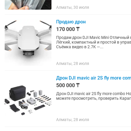
Алматы, 30 июля
Продаю дрон
170 000 ₸
Продам дрон DJI Mavic Mini Отличный вариант для съёмки, путешествий и создания контента.
Лёгкий, компактный и простой в управлении — п
Съёмка видео в 2.7K —...
Алматы, 28 июля
Дрон DJI mavic air 2S fly more co
500 000 ₸
Дрон DJI mavic air 2S fly more combo Новый почти Состояние отлично
можете прос
Алматы, 28 июля