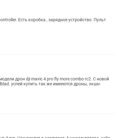
oller. Есть коробка , зарядное устройство. Пульт
ели дрон dji mavic 4 pro fly more combo rc2. С новой
blad. успей купить так же имееются дроны, экшн-