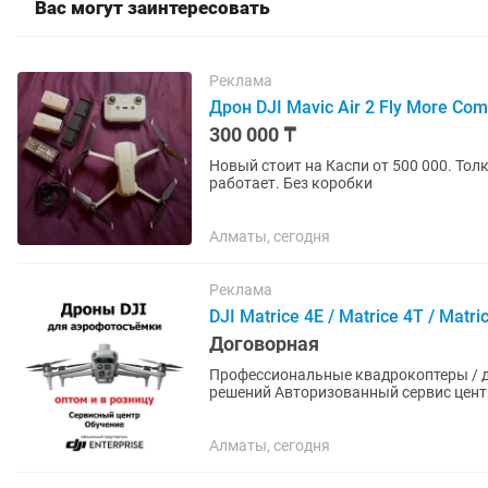
Вас могут заинтересовать
Реклама
Дрон DJI Mavic Air 2 Fly More Co
300 000 ₸
Новый стоит на Каспи от 500 000. Тол
работает. Без коробки
Алматы, сегодня
Реклама
DJI Matrice 4E / Matrice 4T / Matri
Договорная
Профессиональные квадрокоптеры / др
решений Авторизованный сервис центр Продажа по оптовым и розничным ценам DJI Mavic 3
Multispectral DJI...
Алматы, сегодня