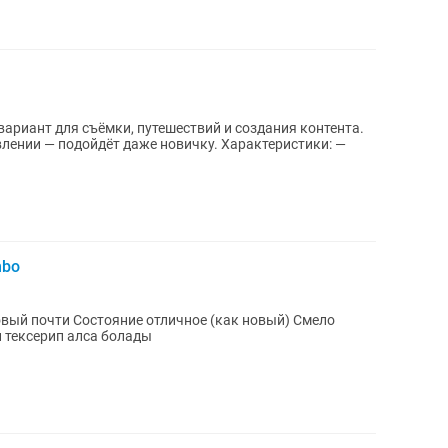
одойдёт даже новичку. Характеристики: —
mbo
е (как новый) Смело
мотреть, проверить Карап тексерип алса болады