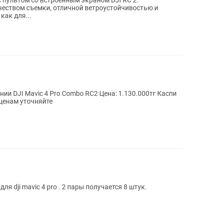
с пультом со встроенным экраном DJI RC 2.
еством съемки, отличной ветроустойчивостью и
как для...
 4 Pro Combo RC2 Цена: 1.130.000тг Каспи
 Отправка в регионы РК По ценам уточняйте
 dji mavic 4 pro . 2 пары получается 8 штук.