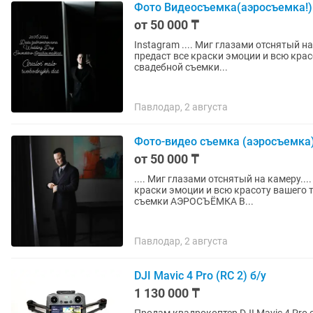
Фото Видеосъемка(аэросъемка!)
от 50 000 ₸
Instagram .... Миг глазами отснятый на камеру.... -Наша команда не т
предаст все краски эмоции и всю красоту 
свадебной съемки...
Павлодар, 2 августа
Фото-видео съемка (аэросъемка
от 50 000 ₸
.... Миг глазами отснятый на камеру.... -Наша команда не только отснимет но и предаст вс
краски эмоции и всю красоту вашего торжества на
съемки АЭРОСЪЁМКА В...
Павлодар, 2 августа
DJI Mavic 4 Pro (RC 2) б/у
1 130 000 ₸