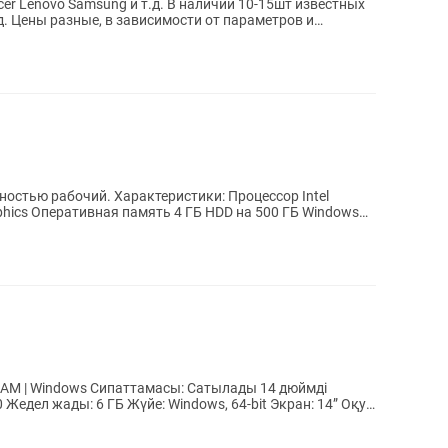
g и т.д. В наличии 10-15шт известных
ов и
теристики: Процессор Intel
асы: Сатылады 14 дюймді
Жедел жады: 6 ГБ Жүйе: Windows, 64-bit Экран: 14” Оқу,