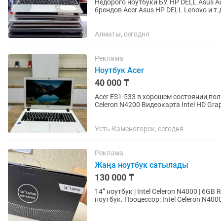
Недорого ноутбуки БУ. HP DELL Asus Acer Lenovo Samsun
брендов Acer Asus HP DELL Lenovo и т.д. Цены разные, в зависимости от параметр
состояния ноутбуков Есть...
Алматы, сегодня
Реклама
Ноутбук Acer
40 000 ₸
Acer ES1-533 в хорошем состоянии,полностью рабочий. Харак
Celeron N4200 Видеокарта Intel HD Graphics Оперативная память 4 ГБ HDD на 500 ГБ Windows
10 Подойдет для...
Усть-Каменогорск, сегодня
Реклама
Жаңа ноутбук сатылады
130 000 ₸
14” ноутбук | Intel Celeron N4000 | 6GB RAM | Windows Сипаттам
ноутбук. Процессор: Intel Celeron N4000 
жұмыс, онлайн...