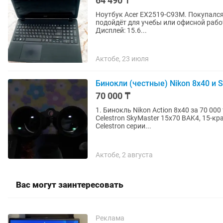
64 490 ₸
Ноутбук Acer EX2519-C93M. Покупался
подойдёт для учебы или офисной работы. В ко
Дисплей: 15.6...
Актобе, 23 июля
Бинокли (честные) Nikon 8х40 и S
70 000 ₸
1. Бинокль Nikon Action 8x40 за 70 00
Celestron SkyMaster 15x70 BAK4, 15-кратн
Celestron серии...
Актобе, 2 августа
Вас могут заинтересовать
Реклама