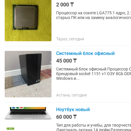
2 000 ₸
Процессор на сокете LGA775 1 ядро, 2
старых ПК или на замену аналогичного 
Тараз, сегодня
Системный блок офисный
45 000 ₸
Системный блок офисный Процессор Celeron 3930 socket 1151 v1 Кулер Материнская плата HP
брендовый socket 1151 v1 ОЗУ 8Gb DDR4 SSD 120gb HDD 500gb Корпус HP Установлен свежий
Windows и...
Астана, сегодня
Ноутбук новый
60 000 ₸
Тип для работы и учебы, для творчест
Диагональ экрана 14 дюйм Разрешени