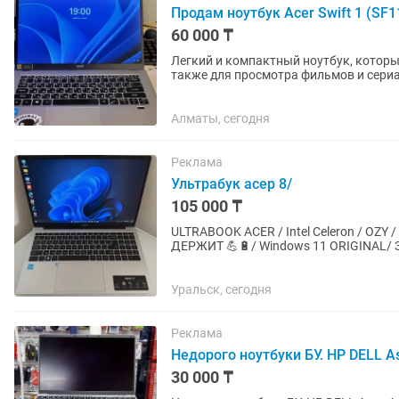
Продам ноутбук Acer Swift 1 (SF1
60 000 ₸
Легкий и компактный ноутбук, которы
также для просмотра фильмов и сериа
быстро, а сам ноутбук...
Алматы, сегодня
Реклама
Ультрабук асер 8/
105 000 ₸
ULTRABOOK ACER / Intel Celeron / OZ
ДЕРЖИТ 💪🔋/ Windows 11 ORIGINAL/ 
Уральск, сегодня
Реклама
Недорого ноутбуки БУ. HP DELL As
30 000 ₸