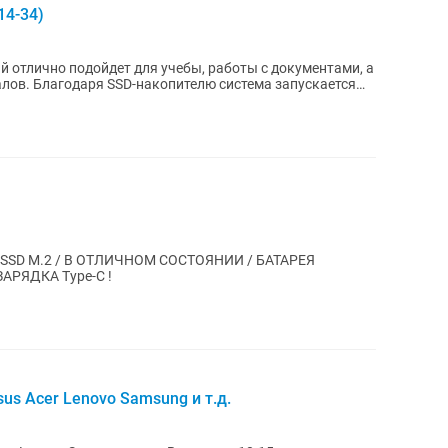
14-34)
й отлично подойдет для учебы, работы с документами, а
лов. Благодаря SSD-накопителю система запускается
Y / SSD M.2 / В ОТЛИЧНОМ СОСТОЯНИИ / БАТАРЕЯ
ЗАРЯДКА Type-C !
us Acer Lenovo Samsung и т.д.