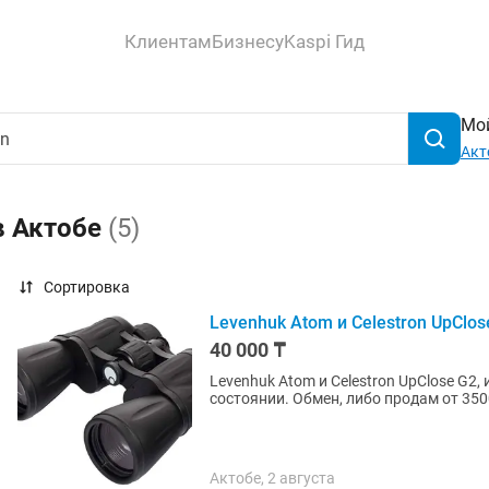
Клиентам
Бизнесу
Kaspi Гид
Мой
Акт
в Актобе
(5)
Сортировка
Levenhuk Atom и Celestron UpClose
40 000 ₸
Levenhuk Atom и Celestron UpClose G2, и два 
состоянии. Обмен, либо продам от 350
Актобе, 2 августа