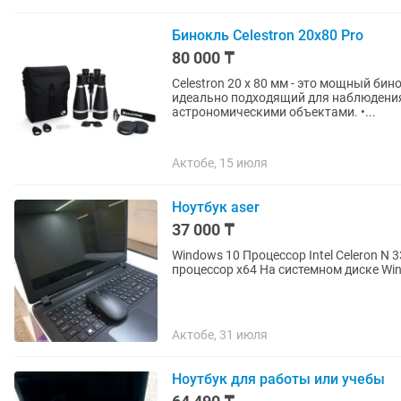
Бинокль Celestron 20x80 Pro
80 000 ₸
Celestron 20 x 80 мм - это мощный би
идеально подходящий для наблюдения
астрономическими объектами. •...
Актобе, 15 июля
Ноутбук aser
37 000 ₸
Windows 10 Процессор Intel Celeron N 3
процессор х64 На системном диске Wi
Актобе, 31 июля
Ноутбук для работы или учебы