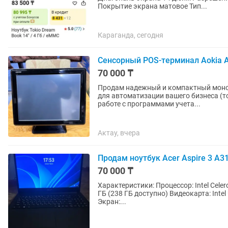
Покрытие экрана матовое Тип...
Караганда, сегодня
Сенсорный POS-терминал Aokia A
70 000 ₸
Продам надежный и компактный моноб
для автоматизации вашего бизнеса (то
работе с программами учета...
Актау, вчера
Продам ноутбук Acer Aspire 3 A31
70 000 ₸
Характеристики: Процессор: Intel Cel
ГБ (238 ГБ доступно) Видеокарта: Int
Экран:...