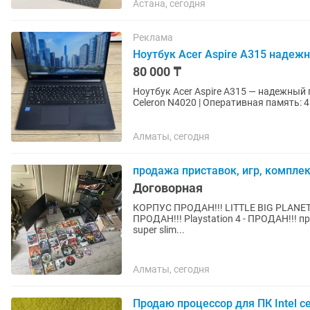
Астана, сегодня
Реклама
Ноутбук Acer Aspire A315 надеж
80 000 ₸
Ноутбук Acer Aspire A315 — надежный помощник 
Celeron N4020 | Оперативная память: 4 
Graphics | Экран:...
Алматы, сегодня
продажа приставок, игр, компле
Договорная
КОРПУС ПРОДАН!!! LITTLE BIG PLANET 
ПРОДАН!!! Playstation 4 - ПРОДАН!!! продаются плейстейшен playstation 3: 45000тг playstation 3
super slim...
Алматы, сегодня
Продаю процессор для ПК Intel c