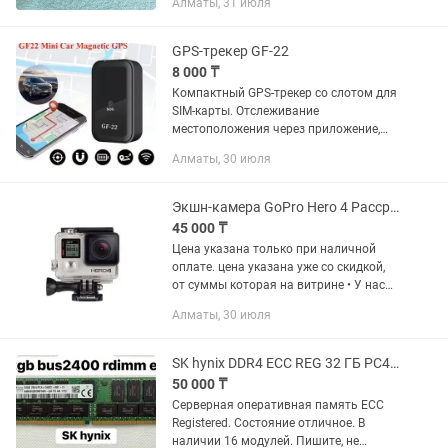
Алматы, 31 июля
GPS-трекер GF-22
8 000 ₸
Компактный GPS-трекер со слотом для
SIM-карты. Отслеживание
местоположения через приложение,
встроенный магнит для удобного
Алматы, 30 июля
крепления. Новый, полный комплект:
коробка, инструкция и кабель для...
Экшн-камера GoPro Hero 4 Рассрочка Гарантия Магазин Red Geek
45 000 ₸
Цена указана только при наличной
оплате. цена указана уже со скидкой,
от суммы которая на витрине • У нас
вы можете оформить рассрочку 0-0-12
Алматы, 30 июля
• мы предоставляем официальную
гарантию, которая...
SK hynix DDR4 ECC REG 32 ГБ PC4-2400 (2Rx4) оперативная память
50 000 ₸
Серверная оперативная память ECC
Registered. Состояние отличное. В
наличии 16 модулей. Пишите, не