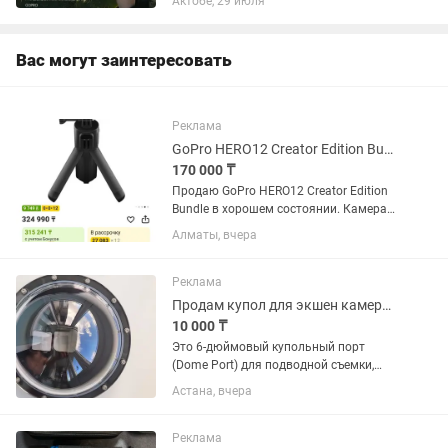
Актобе, 29 июля
комплекте всё необходимое. Цена —
договорная
Вас могут заинтересовать
Реклама
GoPro HERO12 Creator Edition Bundle
170 000 ₸
Продаю GoPro HERO12 Creator Edition
Bundle в хорошем состоянии. Камера
полностью исправна, работает без
Алматы, вчера
нареканий. Есть небольшая царапина
на корпусе и пару потертостей на
пластике (не критично, не...
Реклама
Продам купол для экшен камеры GoPro
10 000 ₸
Это 6-дюймовый купольный порт
(Dome Port) для подводной съемки,
предназначенный для использования
Астана, вчера
с экшн-камерами.Упаковка содержит
оборудование для создания снимков,
разделяющих водную поверхность...
Реклама