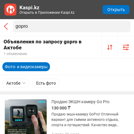
Kaspi.kz
Открыть
Открыть в Приложении Kaspi.kz
Объявления по запросу gopro в
Актобе
1 объявление
Фото- и видеокамеры
Актобе
Есть фото
Продаю ЭКШН камеру Go Pro
130 000 ₸
Продаю экшн-камеру GoPro! Отличный
вариант для съёмки активного отдыха,
спорта и путешествий. Качество видео
— супер, стабилизация отличная. В