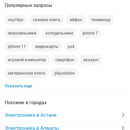
Популярные запросы
ноутбук
газовая плита
айфон
телевизор
морозильники
холодильники
iphone 7
iphone 11
видеокарты
ps4
игровой компьютер
смартфон
аккаунт
материнская плата
playstation
Показать еще
стиральная машина
apple watch
беспроводные наушники
наушники
процессор
Похожие в городах
ddr2
gtx
macbook
компьютер
пылесос
Электроника в Астане
ipad 2
колонки
телефон
радиодетали
Электроника в Алматы