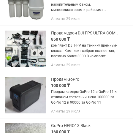
накопительным баком,
минерализатором и рабочими
фильтрами (еще примерно на
Алматы, 29 июля
полгода). Установил и сразу можно
пользоваться. Комплект №2 — 15 000
Без картриджей и накопительного...
Продам дрон DJI FPS ULTRA COMBO
850 000 ₸
комплект DJI FPV на технику премиум-
класса. Комплект собран полностью,
вложено более 3000 В комплект
входит: • Дрон DJI FPV • Пульт DJI FPV
Алматы, 29 июля
Controller 2 • Очки DJI Goggles V2 с
аккумулятором и...
Продам GoPro
100 000 ₸
Продам камеры GoPro 12 и GoPro 11 в
отличном состоянии, цена 100000 за
GoPro 12 и 90000 за GoPro 11
Алматы, 29 июля
GoPro HERO13 Black
160 000 ₸