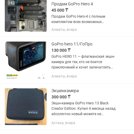
Продам GoPro Hero 4
45 000 ₸
Продам GoPro Hero-4 с полным
комплектом всех возможных
аксессуаров (смотрите фото). Отлично
Алматы, вчера
работает, никогда не была в воде и не
было падений! Никогда не
разбиралась. Все можете проверить на
GoPro hero 11/ГоПро
месте.
130 000 ₸
GoPro HERO 11 — флагманская экшн-
камера для тех, кто не боится
приключений и хочет запечатлеть
самые яркие моменты жизни в
Алматы, вчера
невероятном качестве. Особенности: -
Разрешение видео до 5312x2988 —...
Экшенкамера
300 000 ₸
Экшн-камера GoPro Hero 13 Black
Creator Edition. Купил 4 месяца назад
абсолютно новый можете не
сомневаться. И плюс в комплекте
Астана, вчера
Крепление на грудь, крепление на
голову