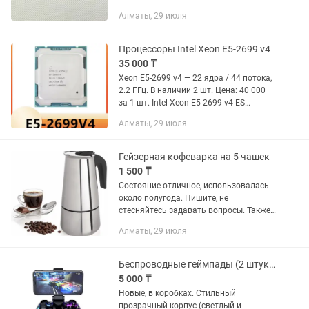
стесняйтесь задавать вопросы. Также
Алматы, 29 июля
распродаю еще около 40 лотов:
серверное железо (Tesla V100,...
Процессоры Intel Xeon E5-2699 v4
35 000 ₸
Xeon E5-2699 v4 — 22 ядра / 44 потока,
2.2 ГГц. В наличии 2 шт. Цена: 40 000
за 1 шт. Intel Xeon E5-2699 v4 ES
(Confidential) — 22 ядра / 44 потока, 2.1
Алматы, 29 июля
ГГц. Инженерный (Engineering Sample),
по...
Гейзерная кофеварка на 5 чашек
1 500 ₸
Состояние отличное, использовалась
около полугода. Пишите, не
стесняйтесь задавать вопросы. Также
распродаю еще около 40 лотов:
Алматы, 29 июля
серверное железо (Tesla V100, Xeon,
ECC-память), роутеры, GoPro с...
Беспроводные геймпады (2 штуки)
5 000 ₸
Новые, в коробках. Стильный
прозрачный корпус (светлый и