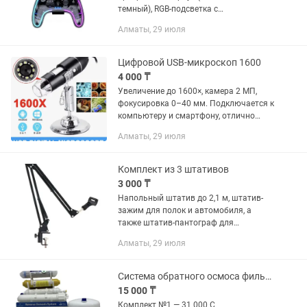
темный), RGB-подсветка с
возможностью отключения. Подходят
Алматы, 29 июля
для PC, Android, iPhone/iPad, PS и Xbox.
В комплекте кабель для зарядки и
держатель...
Цифровой USB-микроскоп 1600
4 000 ₸
Увеличение до 1600×, камера 2 МП,
фокусировка 0–40 мм. Подключается к
компьютеру и смартфону, отлично
подойдет для пайки, ремонта
Алматы, 29 июля
электроники, проверки мелких деталей
и обучения. Пишите, не...
Комплект из 3 штативов
3 000 ₸
Напольный штатив до 2,1 м, штатив-
зажим для полок и автомобиля, а
также штатив-пантограф для
микрофона. Все в отличном состоянии.
Алматы, 29 июля
Цена за комплект. Пишите, не
стесняйтесь задавать вопросы.
Также...
Система обратного осмоса фильтр для питьевой воды
15 000 ₸
Комплект №1 — 31 000 С