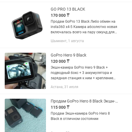
коробка, крепления как на фото -...
GO PRO 13 BLACK
170 000 ₸
Продам GoPro 13 Black Либо обмен на
insta360 x4-5 Камера абсолютно новая
включалась всего на пару секунд для
проверки качества съёмки. Состояние
Шымкент, 1 августа
идеальное: без царапин, без следов...
GoPro Hero 9 Black
120 000 ₸
Экшн-камера GoPro Hero 9 Black +
подводный бокс + 3 аккумулятора и
зарядная станция к ним + крепление
на грудь + дополнительные крепления
Астана, 31 июля
+ держатель-поплавок + карта памяти
на 64 Гб...
Продам GoPro Hero 8 Black Экшн-камера
115 000 ₸
Продам Экшн-камера GoPro Hero 8
Black в отличном состоянии