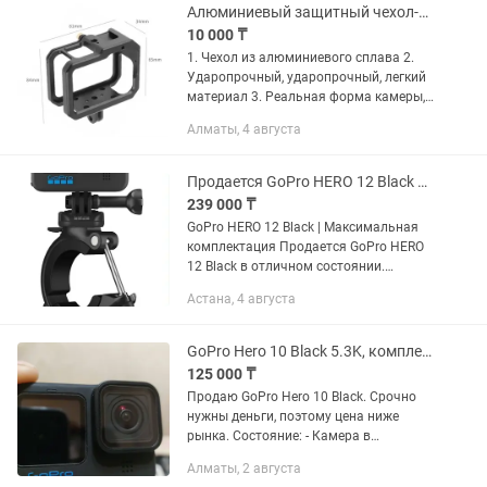
Алюминиевый защитный чехол-рамка для GoPro Hero 9 10 11 черный
10 000 ₸
1. Чехол из алюминиевого сплава 2.
Ударопрочный, ударопрочный, легкий
материал 3. Реальная форма камеры,
бесшовное соединение 4. С 1/4
Алматы, 4 августа
резьбовым отверстием и адаптером,
подходит для штатива,...
Продается GoPro HERO 12 Black Максимальная комплектация
239 000 ₸
GoPro HERO 12 Black | Максимальная
комплектация Продается GoPro HERO
12 Black в отличном состоянии.
Покупая эту камеру, вы получаете
Астана, 4 августа
практически готовый комплект для
любых съемок без дополнительных...
GoPro Hero 10 Black 5.3K, комплект. Срочно, торг
125 000 ₸
Продаю GoPro Hero 10 Black. Срочно
нужны деньги, поэтому цена ниже
рынка. Состояние: - Камера в
отличном состоянии, без царапин на
Алматы, 2 августа
линзе и экране - Комплект: камера,